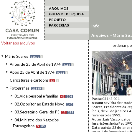
ARQUIVOS
GUIAS DE PESQUISA
PROJETO
PARCERIAS
Info
Arquivos
>
Mário Soa
estrangeiro
>
Índia/9
Voltar aos arquivos
ordenar po
Mário Soares
31672
I
Antes de 25 de Abril de 1974
3113
I
Após 25 de Abril de 1974
5261
I
Caricaturas e cartoons
33
I
Fotografias
21885
I
01.Vida pessoal e familiar
42
206
Pasta:
05145.021
Assunto:
Visita de Estad
02.Opositor ao Estado Novo
140
Soares, Presidente da Rep
Índia, de 23 de janeiro a 4
03.Secretário-Geral do PS
12
283
fevereiro de 1992.
Autor:
Luís Vasconcelos
04.Ministro dos Negócios
Inscrições:
India Fev 199
Estrangeiros
9
89
Data:
quinta, 23 de janeir
terça, 4 de fevereiro de 