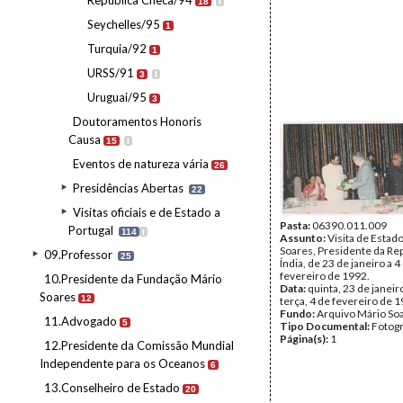
República Checa/94
18
I
Seychelles/95
1
Turquia/92
1
URSS/91
3
I
Uruguai/95
3
Doutoramentos Honoris
Causa
15
I
Eventos de natureza vária
26
Presidências Abertas
22
Visitas oficiais e de Estado a
Pasta:
06390.011.009
Portugal
114
I
Assunto:
Visita de Estad
Soares, Presidente da Rep
09.Professor
25
Índia, de 23 de janeiro a 4
fevereiro de 1992.
10.Presidente da Fundação Mário
Data:
quinta, 23 de janeir
Soares
12
terça, 4 de fevereiro de 
Fundo:
Arquivo Mário So
11.Advogado
5
Tipo Documental:
Fotogr
Página(s):
1
12.Presidente da Comissão Mundial
Independente para os Oceanos
6
13.Conselheiro de Estado
20