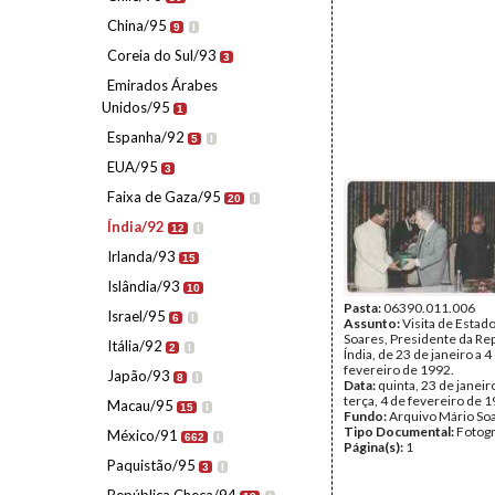
China/95
9
I
Coreia do Sul/93
3
Emirados Árabes
Unidos/95
1
Espanha/92
5
I
EUA/95
3
Faixa de Gaza/95
20
I
Índia/92
12
I
Irlanda/93
15
Islândia/93
10
Pasta:
06390.011.006
Israel/95
6
I
Assunto:
Visita de Estad
Soares, Presidente da Rep
Itália/92
2
I
Índia, de 23 de janeiro a 4
fevereiro de 1992.
Japão/93
8
I
Data:
quinta, 23 de janeir
terça, 4 de fevereiro de 
Macau/95
15
I
Fundo:
Arquivo Mário So
Tipo Documental:
Fotogr
México/91
662
I
Página(s):
1
Paquistão/95
3
I