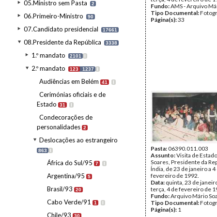
05.Ministro sem Pasta
2
Fundo:
AMS - Arquivo Má
Tipo Documental:
Fotogr
06.Primeiro-Ministro
90
Página(s):
33
07.Candidato presidencial
17661
08.Presidente da República
3338
1.º mandato
2101
I
2.º mandato
123
1237
I
Audiências em Belém
41
I
Cerimónias oficiais e de
Estado
31
I
Condecorações de
personalidades
2
Deslocações ao estrangeiro
Pasta:
06390.011.003
863
I
Assunto:
Visita de Estad
Soares, Presidente da Rep
África do Sul/95
7
I
Índia, de 23 de janeiro a 4
Argentina/95
fevereiro de 1992.
5
Data:
quinta, 23 de janeir
Brasil/93
terça, 4 de fevereiro de 
20
Fundo:
Arquivo Mário So
Cabo Verde/91
Tipo Documental:
Fotogr
1
I
Página(s):
1
Chile/93
30