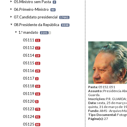
05.Ministro sem Pasta
2
06.Primeiro-Ministro
90
07.Candidato presidencial
17661
08.Presidente da República
3338
1.º mandato
2101
I
05111
11
05112
17
05114
19
05115
12
05116
29
05117
3
05118
10
Pasta:
05152.051
Assunto:
Presidência Abe
05119
16
Guarda.
Inscrições:
P.R. GUARDA
05120
5
Data:
sexta, 25 de março 
quinta, 31 de março de 1
05123
75
Fundo:
AMS - Arquivo Má
Tipo Documental:
Fotogr
05124
91
Página(s):
27
05125
80