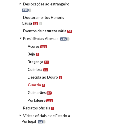
Deslocações ao estrangeiro
438
I
Doutoramentos Honoris
Causa
72
I
Eventos de natureza vária
52
Presidências Abertas
745
I
Açores
498
Beja
4
Bragança
15
Coimbra
16
Descida ao Douro
6
Guarda
6
Guimarães
37
Portalegre
163
Retratos oficiais
4
Visitas oficiais e de Estado a
Portugal
94
I