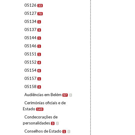
05126
33
05127
70
05134
1
05137
3
05144
1
05146
1
05151
1
05152
4
05154
6
05157
1
05158
3
Audiências em Belém
57
I
Cerimónias oficiais e de
Estado
143
Condecorações de
personalidades
3
I
Conselhos de Estado
1
I