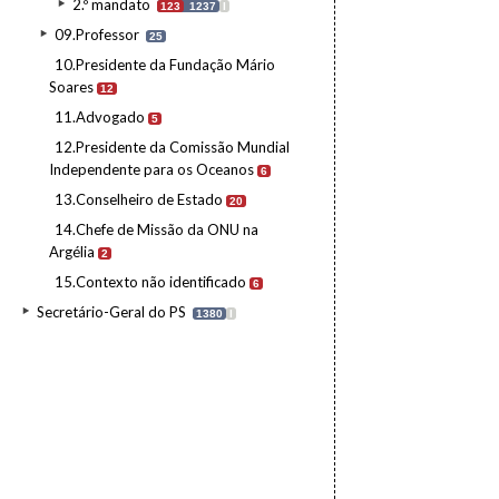
2.º mandato
123
1237
I
09.Professor
25
10.Presidente da Fundação Mário
Soares
12
11.Advogado
5
12.Presidente da Comissão Mundial
Independente para os Oceanos
6
13.Conselheiro de Estado
20
14.Chefe de Missão da ONU na
Argélia
2
15.Contexto não identificado
6
Secretário-Geral do PS
1380
I