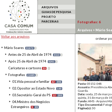
ARQUIVOS
GUIAS DE PESQUISA
PROJETO
PARCERIAS
Fotografias:
6
Arquivos
>
Mário Soa
>
Guarda
Voltar aos arquivos
ordenar po
Mário Soares
31672
I
Antes de 25 de Abril de 1974
3113
I
Após 25 de Abril de 1974
5261
I
Caricaturas e cartoons
33
I
Fotografias
21885
I
01.Vida pessoal e familiar
42
206
Pasta:
05152.048
Assunto:
Presidência Abe
02.Opositor ao Estado Novo
140
Guarda.
Data:
sexta, 25 de março 
03.Secretário-Geral do PS
12
283
quinta, 31 de março de 1
Fundo:
AMS - Arquivo Má
04.Ministro dos Negócios
Tipo Documental:
Fotogr
Estrangeiros
9
89
Página(s):
30