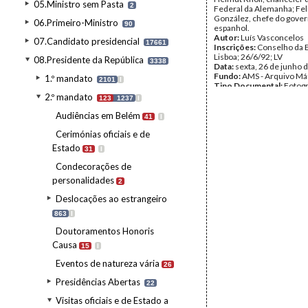
05.Ministro sem Pasta
2
Federal da Alemanha; Fel
González, chefe do gove
06.Primeiro-Ministro
90
espanhol.
Autor:
Luís Vasconcelos
07.Candidato presidencial
17661
Inscrições:
Conselho da 
Lisboa; 26/6/92; LV
08.Presidente da República
3338
Data:
sexta, 26 de junho 
Fundo:
AMS - Arquivo Má
1.º mandato
2101
I
Tipo Documental:
Fotogr
Página(s):
37
2.º mandato
123
1237
I
Audiências em Belém
41
I
Cerimónias oficiais e de
Estado
31
I
Condecorações de
personalidades
2
Deslocações ao estrangeiro
863
I
Doutoramentos Honoris
Causa
15
I
Eventos de natureza vária
26
Presidências Abertas
22
Visitas oficiais e de Estado a