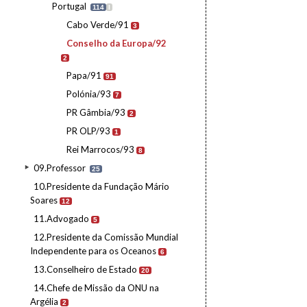
Portugal
114
I
Cabo Verde/91
3
Conselho da Europa/92
2
Papa/91
91
Polónia/93
7
PR Gâmbia/93
2
PR OLP/93
1
Rei Marrocos/93
8
09.Professor
25
10.Presidente da Fundação Mário
Soares
12
11.Advogado
5
12.Presidente da Comissão Mundial
Independente para os Oceanos
6
13.Conselheiro de Estado
20
14.Chefe de Missão da ONU na
Argélia
2