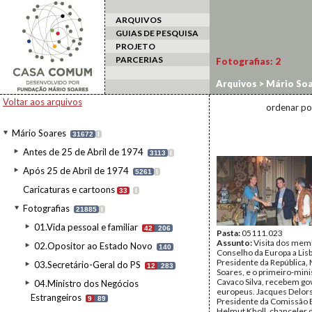
ARQUIVOS
GUIAS DE PESQUISA
PROJETO
PARCERIAS
Fotografias:
2
Arquivos
>
Mário Soa
Estado a Portugal
>
C
Voltar aos arquivos
ordenar po
Mário Soares
31672
I
Antes de 25 de Abril de 1974
3113
I
Após 25 de Abril de 1974
5261
I
Caricaturas e cartoons
33
I
Fotografias
21885
I
01.Vida pessoal e familiar
42
206
Pasta:
05111.023
Assunto:
Visita dos mem
02.Opositor ao Estado Novo
140
Conselho da Europa a Lis
Presidente da República,
03.Secretário-Geral do PS
12
283
Soares, e o primeiro-mini
Cavaco Silva, recebem g
04.Ministro dos Negócios
europeus. Jacques Delors
Estrangeiros
9
89
Presidente da Comissão 
Helmut Kholl, chanceler 