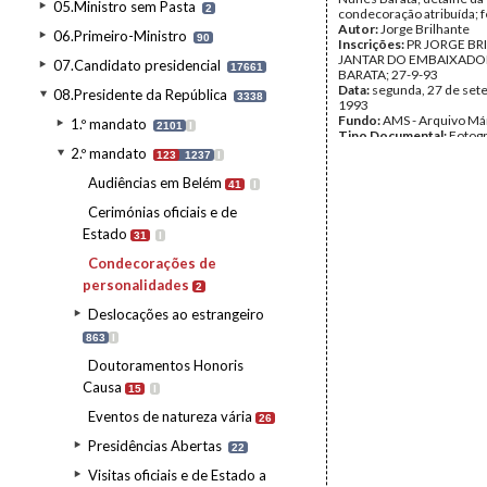
05.Ministro sem Pasta
2
condecoração atribuída; f
Autor:
Jorge Brilhante
06.Primeiro-Ministro
90
Inscrições:
PR JORGE BR
JANTAR DO EMBAIXADO
07.Candidato presidencial
17661
BARATA; 27-9-93
Data:
segunda, 27 de set
08.Presidente da República
3338
1993
Fundo:
AMS - Arquivo Má
1.º mandato
2101
I
Tipo Documental:
Fotogr
Página(s):
20
2.º mandato
123
1237
I
Audiências em Belém
41
I
Cerimónias oficiais e de
Estado
31
I
Condecorações de
personalidades
2
Deslocações ao estrangeiro
863
I
Doutoramentos Honoris
Causa
15
I
Eventos de natureza vária
26
Presidências Abertas
22
Visitas oficiais e de Estado a