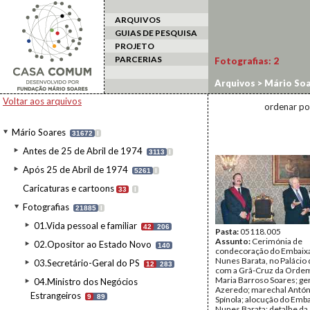
ARQUIVOS
GUIAS DE PESQUISA
PROJETO
PARCERIAS
Fotografias:
2
Arquivos
>
Mário Soa
personalidades
Voltar aos arquivos
ordenar po
Mário Soares
31672
I
Antes de 25 de Abril de 1974
3113
I
Após 25 de Abril de 1974
5261
I
Caricaturas e cartoons
33
I
Fotografias
21885
I
01.Vida pessoal e familiar
42
206
Pasta:
05118.005
Assunto:
Cerimónia de
02.Opositor ao Estado Novo
140
condecoração do Embaix
Nunes Barata, no Palácio
03.Secretário-Geral do PS
12
283
com a Grã-Cruz da Ordem
Maria Barroso Soares; ge
04.Ministro dos Negócios
Azeredo; marechal Antón
Estrangeiros
9
89
Spínola; alocução do Emb
Nunes Barata; detalhe da