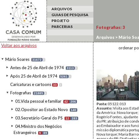
ARQUIVOS
GUIAS DE PESQUISA
PROJETO
PARCERIAS
Fotografias:
3
Arquivos
>
Mário Soa
estrangeiro
>
EUA/9
Voltar aos arquivos
ordenar po
Mário Soares
31672
I
Antes de 25 de Abril de 1974
3113
I
Após 25 de Abril de 1974
5261
I
Caricaturas e cartoons
33
I
Fotografias
21885
I
01.Vida pessoal e familiar
42
206
Pasta:
05122.013
Assunto:
Visita aos Esta
02.Opositor ao Estado Novo
140
da América: Nova Iorque;
Rogério Fontes, ajudante
03.Secretário-Geral do PS
12
283
do PR; atribuição de con
ao Embaixador e aos func
04.Ministro dos Negócios
missão diplomática port
Estrangeiros
9
89
Nova Iorque; Maria Barro
esposa do PR; DioFreitas 