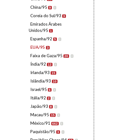
China/95
9
I
Coreia do Sul/93
3
Emirados Árabes
Unidos/95
1
Espanha/92
5
I
EUA/95
3
Faixa de Gaza/95
20
I
Índia/92
12
I
Irlanda/93
15
Islândia/93
10
Israel/95
6
I
Itália/92
2
I
Japão/93
8
I
Macau/95
15
I
México/91
662
I
Paquistão/95
3
I