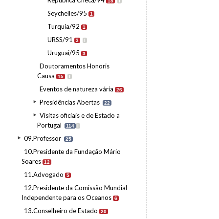
República Checa/94
18
I
Seychelles/95
1
Turquia/92
1
URSS/91
3
I
Uruguai/95
3
Doutoramentos Honoris
Causa
15
I
Eventos de natureza vária
26
Presidências Abertas
22
Visitas oficiais e de Estado a
Portugal
114
I
09.Professor
25
10.Presidente da Fundação Mário
Soares
12
11.Advogado
5
12.Presidente da Comissão Mundial
Independente para os Oceanos
6
13.Conselheiro de Estado
20