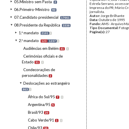
05.Ministro sem Pasta
2
Estrela Serrano, assesso
Imprensa do PR; Mário Cr
06.Primeiro-Ministro
90
jornalista.
Autor:
Jorge Brilhante
07.Candidato presidencial
17661
Data:
Outubro de 1995
Fundo:
AMS - Arquivo Má
08.Presidente da República
3338
Tipo Documental:
Fotogr
Página(s):
27
1.º mandato
2101
I
2.º mandato
123
1237
I
Audiências em Belém
41
I
Cerimónias oficiais e de
Estado
31
I
Condecorações de
personalidades
2
Deslocações ao estrangeiro
863
I
África do Sul/95
7
I
Argentina/95
5
Brasil/93
20
Cabo Verde/91
1
I
Chile/93
30