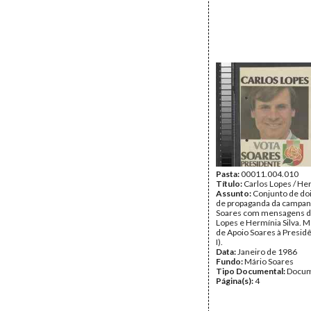
Pasta:
00011.004.010
Título:
Carlos Lopes / Her
Assunto:
Conjunto de doi
de propaganda da campan
Soares com mensagens d
Lopes e Hermínia Silva. 
de Apoio Soares à Presid
I).
Data:
Janeiro de 1986
Fundo:
Mário Soares
Tipo Documental:
Docum
Página(s):
4