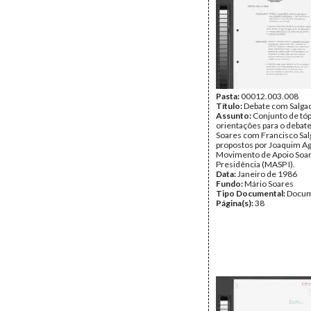
Pasta:
00012.003.008
Título:
Debate com Salga
Assunto:
Conjunto de tóp
orientações para o debat
Soares com Francisco Sa
propostos por Joaquim Ag
Movimento de Apoio Soar
Presidência (MASP I).
Data:
Janeiro de 1986
Fundo:
Mário Soares
Tipo Documental:
Docum
Página(s):
38