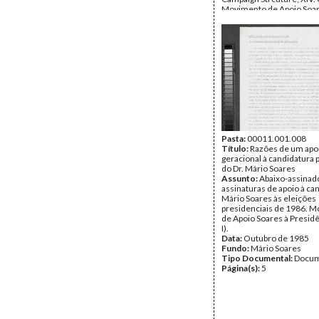
Movimento de Apoio Soar
Presidência (MASP I).
Data:
sexta, 14 de junho 
Fundo:
Mário Soares
Tipo Documental:
Docum
Página(s):
67
Pasta:
00011.001.008
Título:
Razões de um apoi
geracional à candidatura 
do Dr. Mário Soares
Assunto:
Abaixo-assinad
assinaturas de apoio à ca
Mário Soares às eleições
presidenciais de 1986. 
de Apoio Soares à Presid
I).
Data:
Outubro de 1985
Fundo:
Mário Soares
Tipo Documental:
Docum
Página(s):
5