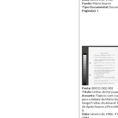
Fundo:
Mário Soares
Tipo Documental:
Docum
Página(s):
1
Pasta:
00015.002.002
Título:
Linhas de força pa
Assunto:
Tópicos com su
para o debate de Mário S
Diogo Freitas do Amaral
de Apoio Soares à Presid
I).
Data:
Janeiro de 1986 - F
1986