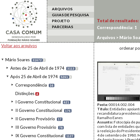
ARQUIVOS
GUIAS DE PESQUISA
Total de resultados:
PROJETO
PARCERIAS
Correspondência:
1
Arquivos
>
Mário Soa
Material de apoio e
Voltar aos arquivos
ordenar po
Mário Soares
31672
I
Antes de 25 de Abril de 1974
3113
I
Após 25 de Abril de 1974
5261
I
Correspondência
16
Distinções
4
I Governo Constitucional
621
Pasta:
00014.002.004
Título:
Entidades apoiant
II Governo Constitucional
176
recandidatura presidenci
Ramalho Eanes
II Governo Provisório
17
Assunto:
Fotocópia de pu
com lista de entidades q
III Governo Provisório
78
à reeleição do President
4 de setembro de 1980.
IX Governo Constitucional
1127
de Apoio Soares à Presid