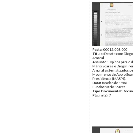
Pasta:
00012.003.005
Título:
Debate com Diogo 
Amaral
Assunto:
Tópicos para o 
Mário Soares e Diogo Frei
Amaral sistematizados p
Movimento de Apoio Soar
Presidência (MASP I).
Data:
Janeiro de 1986
Fundo:
Mário Soares
Tipo Documental:
Docum
Página(s):
7