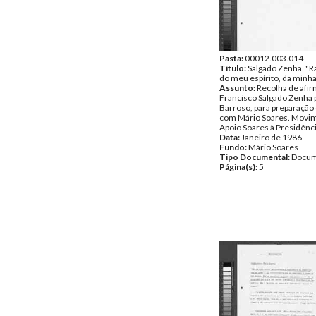
Pasta:
00012.003.014
Título:
Salgado Zenha. "R
do meu espírito, da minh
Assunto:
Recolha de afi
Francisco Salgado Zenha 
Barroso, para preparação
com Mário Soares. Movi
Apoio Soares à Presidênci
Data:
Janeiro de 1986
Fundo:
Mário Soares
Tipo Documental:
Docum
Página(s):
5