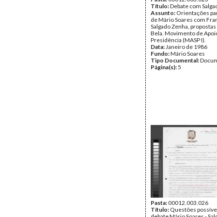
Título:
Debate com Salga
Assunto:
Orientações pa
de Mário Soares com Fra
Salgado Zenha, propostas
Bela. Movimento de Apoio
Presidência (MASP I).
Data:
Janeiro de 1986
Fundo:
Mário Soares
Tipo Documental:
Docum
Página(s):
5
Pasta:
00012.003.026
Título:
Questões possíve
debate Mário Soares - Sa