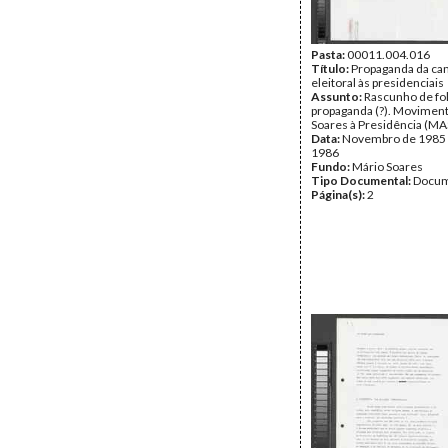
Pasta:
00011.004.016
Título:
Propaganda da c
eleitoral às presidenciais
Assunto:
Rascunho de fo
propaganda (?). Moviment
Soares à Presidência (MAS
Data:
Novembro de 1985 -
1986
Fundo:
Mário Soares
Tipo Documental:
Docum
Página(s):
2