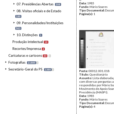
Data:
1985
07. Presidências Abertas
208
Fundo:
Mário Soares
Tipo Documental:
Docum
08. Visitas oficiais e de Estado
Página(s):
1
180
09. Personalidades/Instituições
563
10. Distinções
1
Produção intelectual
10
Recortes/Imprensa
4
Caricaturas e cartoons
33
I
Fotografias
21885
I
Secretário-Geral do PS
1380
I
Pasta:
00012.001.018
Título:
Questionário
Assunto:
Lista elaborada
com diversas perguntas 
respondidas por Mário So
Movimento de Apoio Soar
Presidência (MASP I).
Data:
1985
Fundo:
Mário Soares
Tipo Documental:
Docum
Página(s):
4