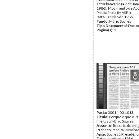
setor bancário (a 7 de Jan
1986). Movimento de Apo
Presidência (MASP I).
Data:
Janeiro de 1986
Fundo:
Mário Soares
Tipo Documental:
Docum
Página(s):
1
Pasta:
00014.001.013
Título:
Porque é que o PC
Freitas a Mário Soares
Assunto:
Recorte de arti
Pacheco Pereira. Movime
Apoio Soares à Presidênci
Data:
Janeiro de 1986