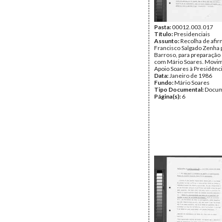
Pasta:
00012.003.017
Título:
Presidenciais
Assunto:
Recolha de afi
Francisco Salgado Zenha 
Barroso, para preparação
com Mário Soares. Movi
Apoio Soares à Presidênci
Data:
Janeiro de 1986
Fundo:
Mário Soares
Tipo Documental:
Docum
Página(s):
6