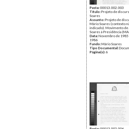
Pasta:
00013.002.003
Título:
Projeto de discur
Soares
Assunto:
Projeto de disc
Mário Soares (contexto n
indicado). Movimento de
Soares à Presidência (MAS
Data:
Novembro de 1985 -
1986
Fundo:
Mário Soares
Tipo Documental:
Docum
Página(s):
6
Pasta:
00013.002.006