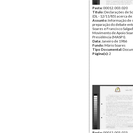
Pasta:
00012.003.020
Título:
Declarações de S
(DL - 12/11/85) acerca d
Assunto:
Informação de 
preparação do debate ent
Soares e Francisco Salga
Movimento de Apoio Soar
Presidência (MASP I).
Data:
Janeiro de 1986
Fundo:
Mário Soares
Tipo Documental:
Docum
Página(s):
2
Pasta:
00012.003.023