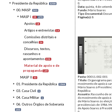
Presidente da República
I).
3208
Data:
quinta, 4 de setem
00. MASP
Fundo:
Mário Soares
503
Tipo Documental:
Docum
MASP I
Página(s):
8
39
470
Apoios
18
Artigos e entrevistas
14
Comissões distritais e
concelhias
24
Discursos, textos,
rascunhos e
apontamentos
226
Material de apoio e de
propaganda
149
Pasta:
00011.002.001
MASP II
33
Título:
Organograma para
movimento de apoio à ca
01. Presidente da República
1566
Mário Soares à Presidênc
03. Casa Civil
República
3
Assunto:
Rascunho de o
04. Casa Militar
do movimento de apoio à
1
de Mário Soares às eleiç
06. Outros Órgãos de Soberania
presidenciais de 1986. 
de Apoio Soares à Presid
183
I).