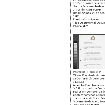
de Mário Soares pela em
Norma. Movimento de Ap
à Presidência (MASP I).
Data:
segunda, 23 de de
1985
Fundo:
Mário Soares
Tipo Documental:
Docum
Página(s):
9
Pasta:
00013.003.002
Título:
Projeto de stateme
da Conferência de Impre
31.12.85
Assunto:
Projeto elabora
MASP para declarações d
Soares em conferência d
Contém correções e not
manuscritas de Mário Soa
Movimento de Apoio Soar
Presidência (MASP I).