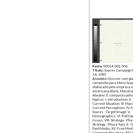
Pasta:
00014.002.006
Título:
Soares Campaign P
14, 1985
Assunto:
Dossier com pl
campanha para Mário Soa
elaborado pela empresa n
americana Black, Manafor
Atwater. É composto pelo
tópicos: I. Introduction; II
Current Situation; III. Mar
Current Perceptions; IV. 
Soares - Target Image; V.
Demographics; VI. Poll Data
Issues; VIII. Strategy - Ph
Strategy - Phase Two; X. Ta
Paid Media; XII. Free Media
Campaign Strcuture; XIV.