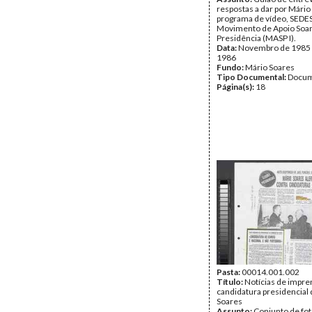
respostas a dar por Mário
programa de vídeo, SEDES
Movimento de Apoio Soar
Presidência (MASP I).
Data:
Novembro de 1985 -
1986
Fundo:
Mário Soares
Tipo Documental:
Docum
Página(s):
18
Pasta:
00014.001.002
Título:
Notícias de impre
candidatura presidencial
Soares
Assunto:
Conjunto de fot