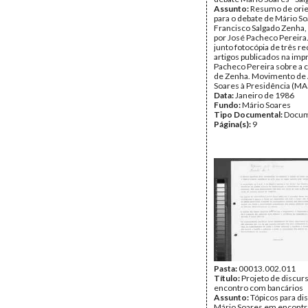
Assunto:
Resumo de ori
para o debate de Mário S
Francisco Salgado Zenha,
por José Pacheco Pereir
junto fotocópia de três r
artigos publicados na imp
Pacheco Pereira sobre a 
de Zenha. Movimento de
Soares à Presidência (MAS
Data:
Janeiro de 1986
Fundo:
Mário Soares
Tipo Documental:
Docum
Página(s):
9
Pasta:
00013.002.011
Título:
Projeto de discur
encontro com bancários
Assunto:
Tópicos para di
Mário Soares em encontr