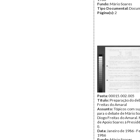
Fundo:
Mário Soares
Tipo Documental:
Docum
Página(s):
2
Pasta:
00015.002.005
Título:
Preparação do de
Freitas do Amaral
Assunto:
Tópicos com su
para o debate de Mário S
Diogo Freitas do Amaral
de Apoio Soares à Presid
I).
Data:
Janeiro de 1986 - F
1986
Fundo:
Mário Soares