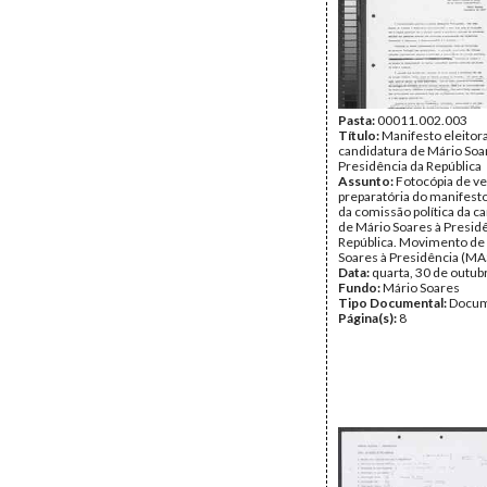
Pasta:
00011.002.003
Título:
Manifesto eleitora
candidatura de Mário Soa
Presidência da República
Assunto:
Fotocópia de v
preparatória do manifesto 
da comissão política da c
de Mário Soares à Presid
República. Movimento de
Soares à Presidência (MAS
Data:
quarta, 30 de outub
Fundo:
Mário Soares
Tipo Documental:
Docum
Página(s):
8