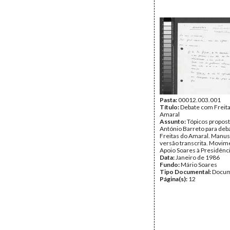
Pasta:
00012.003.001
Título:
Debate com Freit
Amaral
Assunto:
Tópicos propost
António Barreto para de
Freitas do Amaral. Manus
versão transcrita. Movim
Apoio Soares à Presidênci
Data:
Janeiro de 1986
Fundo:
Mário Soares
Tipo Documental:
Docum
Página(s):
12