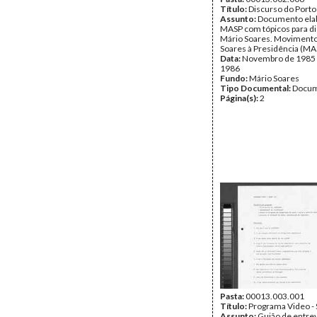
Título:
Discurso do Porto
Assunto:
Documento ela
MASP com tópicos para d
Mário Soares. Movimento
Soares à Presidência (MAS
Data:
Novembro de 1985 -
1986
Fundo:
Mário Soares
Tipo Documental:
Docum
Página(s):
2
Pasta:
00013.003.001
Título:
Programa Video -
Assunto:
Guião de entrev