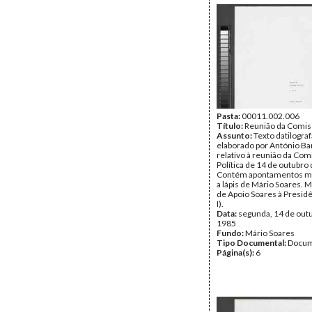
Pasta:
00011.002.006
Título:
Reunião da Comiss
Assunto:
Texto datilogra
elaborado por António Ba
relativo à reunião da Com
Política de 14 de outubro
Contém apontamentos m
a lápis de Mário Soares.
de Apoio Soares à Presid
I).
Data:
segunda, 14 de out
1985
Fundo:
Mário Soares
Tipo Documental:
Docum
Página(s):
6