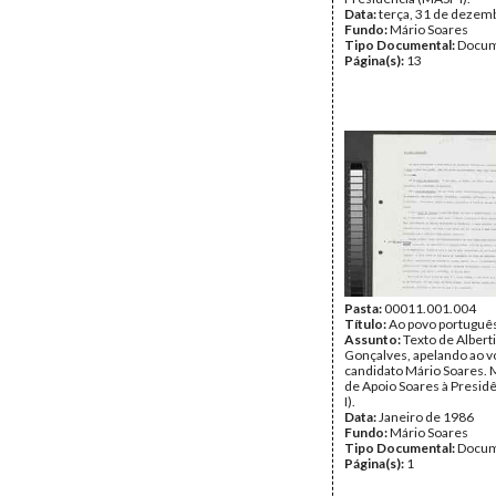
Data:
terça, 31 de dezem
Fundo:
Mário Soares
Tipo Documental:
Docum
Página(s):
13
Pasta:
00011.001.004
Título:
Ao povo portuguê
Assunto:
Texto de Albert
Gonçalves, apelando ao v
candidato Mário Soares.
de Apoio Soares à Presid
I).
Data:
Janeiro de 1986
Fundo:
Mário Soares
Tipo Documental:
Docum
Página(s):
1