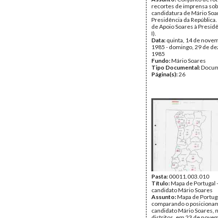
recortes de imprensa sob
candidatura de Mário Soa
Presidência da Repúblic
de Apoio Soares à Presid
I).
Data:
quinta, 14 de nove
1985 - domingo, 29 de d
1985
Fundo:
Mário Soares
Tipo Documental:
Docum
Página(s):
26
Pasta:
00011.003.010
Título:
Mapa de Portugal 
candidato Mário Soares
Assunto:
Mapa de Portug
comparando o posiciona
candidato Mário Soares, n
distritos, em 23 de nove