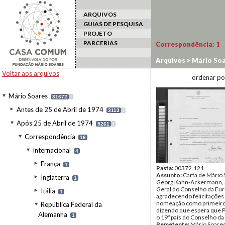
ARQUIVOS
GUIAS DE PESQUISA
PROJETO
PARCERIAS
Correspondência:
1
Arquivos
>
Mário Soa
da Alemanha
>
Kahn-
Voltar aos arquivos
ordenar po
Mário Soares
31672
I
Antes de 25 de Abril de 1974
3113
I
Após 25 de Abril de 1974
5261
I
Correspondência
16
Internacional
4
França
1
Pasta:
00372.121
Assunto:
Carta de Mário 
Inglaterra
1
Georg Kahn-Ackermann, S
Geral do Conselho da Eur
Itália
1
agradecendo felicitações
nomeação como primeiro
República Federal da
dizendo que espera que P
Alemanha
1
o 19º país do Conselho da
Remetente:
Mário Soare