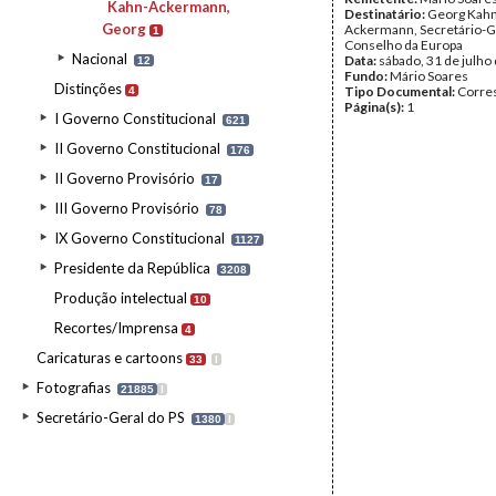
Kahn-Ackermann,
Destinatário:
Georg Kahn
Georg
Ackermann, Secretário-G
1
Conselho da Europa
Nacional
Data:
sábado, 31 de julho
12
Fundo:
Mário Soares
Distinções
Tipo Documental:
Corre
4
Página(s):
1
I Governo Constitucional
621
II Governo Constitucional
176
II Governo Provisório
17
III Governo Provisório
78
IX Governo Constitucional
1127
Presidente da República
3208
Produção intelectual
10
Recortes/Imprensa
4
Caricaturas e cartoons
33
I
Fotografias
21885
I
Secretário-Geral do PS
1380
I