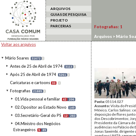
ARQUIVOS
GUIAS DE PESQUISA
PROJETO
PARCERIAS
Fotografias:
1
Arquivos
>
Mário Soa
Voltar aos arquivos
Mário Soares
31672
I
Antes de 25 de Abril de 1974
3113
I
Após 25 de Abril de 1974
5261
I
Caricaturas e cartoons
33
I
Fotografias
21885
I
01.Vida pessoal e familiar
42
206
Pasta:
05114.027
Assunto:
Visita do Presi
02.Opositor ao Estado Novo
140
México, Carlos Salinas: c
deposição de flores junto
03.Secretário-Geral do PS
12
283
dos Descobrimentos; Jor
Presidente da Câmara de 
04.Ministro dos Negócios
audiências no Palácio de
Estrangeiros
9
89
Jonas Sawimbi, dirigente 
angolano UNITA; represe