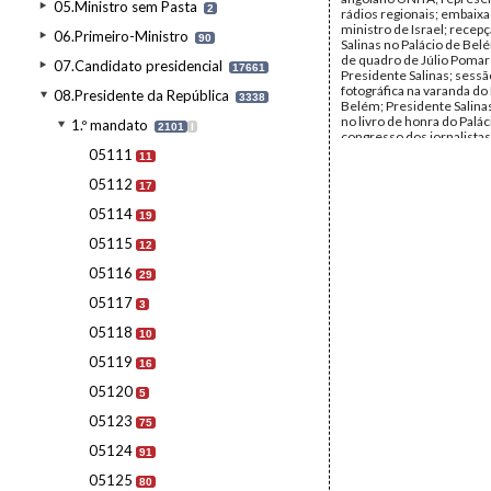
05.Ministro sem Pasta
2
rádios regionais; embaixa
ministro de Israel; recepç
06.Primeiro-Ministro
90
Salinas no Palácio de Bel
de quadro de Júlio Pomar 
07.Candidato presidencial
17661
Presidente Salinas; sessã
fotográfica na varanda do
08.Presidente da República
3338
Belém; Presidente Salina
no livro de honra do Palác
1.º mandato
2101
I
congresso dos jornalistas
Eden: alocução do PR Már
05111
11
Data:
Janeiro de 1990 - F
1990
05112
17
Fundo:
AMS - Arquivo Má
05114
Tipo Documental:
Fotogr
19
Página(s):
37
05115
12
05116
29
05117
3
05118
10
05119
16
05120
5
05123
75
05124
91
05125
80