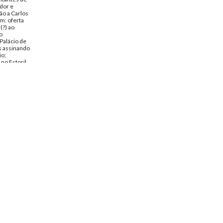
dor e
ão a Carlos
ém: oferta
(?) ao
o
 Palácio de
s assinando
io;
 no Estoril
io Soares.
evereiro de
rio Soares
afias