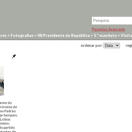
Pesquisa Avançada
res
>
Fotografias
>
08.Presidente da República
>
1.º mandato
>
Visita
ordenar por:
reg
dente do
erimónia de
 ao Padrão
ge Sampaio,
Lisboa;
 Belém:
do partido
ntantes de