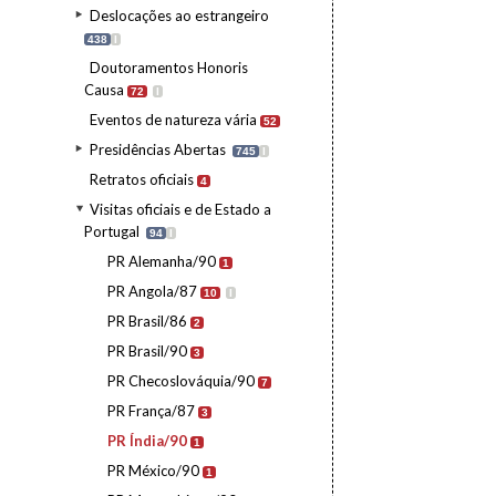
Deslocações ao estrangeiro
438
I
Doutoramentos Honoris
Causa
72
I
Eventos de natureza vária
52
Presidências Abertas
745
I
Retratos oficiais
4
Visitas oficiais e de Estado a
Portugal
94
I
PR Alemanha/90
1
PR Angola/87
10
I
PR Brasil/86
2
PR Brasil/90
3
PR Checoslováquia/90
7
PR França/87
3
PR Índia/90
1
PR México/90
1