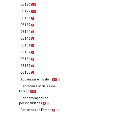
05126
33
05127
70
05134
1
05137
3
05144
1
05146
1
05151
1
05152
4
05154
6
05157
1
05158
3
Audiências em Belém
57
I
Cerimónias oficiais e de
Estado
143
Condecorações de
personalidades
3
I
Conselhos de Estado
1
I