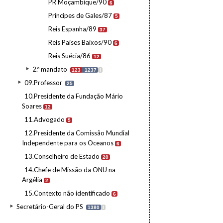
PR Moçambique/90
6
Príncipes de Gales/87
5
Reis Espanha/89
37
Reis Países Baixos/90
6
Reis Suécia/86
12
2.º mandato
123
1237
I
09.Professor
25
10.Presidente da Fundação Mário
Soares
12
11.Advogado
5
12.Presidente da Comissão Mundial
Independente para os Oceanos
6
13.Conselheiro de Estado
20
14.Chefe de Missão da ONU na
Argélia
2
15.Contexto não identificado
6
Secretário-Geral do PS
1380
I