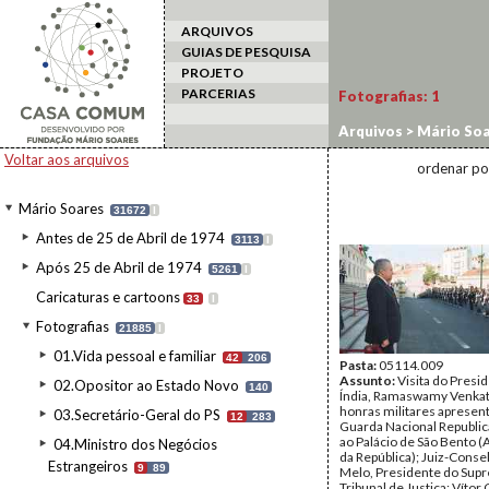
ARQUIVOS
GUIAS DE PESQUISA
PROJETO
PARCERIAS
Fotografias:
1
Arquivos
>
Mário Soa
Estado a Portugal
>
P
Voltar aos arquivos
ordenar po
Mário Soares
31672
I
Antes de 25 de Abril de 1974
3113
I
Após 25 de Abril de 1974
5261
I
Caricaturas e cartoons
33
I
Fotografias
21885
I
01.Vida pessoal e familiar
42
206
Pasta:
05114.009
Assunto:
Visita do Presi
02.Opositor ao Estado Novo
140
Índia, Ramaswamy Venka
honras militares apresen
03.Secretário-Geral do PS
12
283
Guarda Nacional Republic
ao Palácio de São Bento 
04.Ministro dos Negócios
da República); Juiz-Conse
Estrangeiros
9
89
Melo, Presidente do Sup
Tribunal de Justiça; Vítor