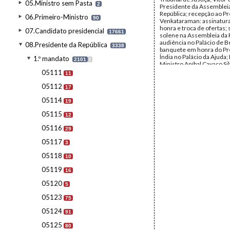
05.Ministro sem Pasta
2
Presidente da Assemblei
República; recepção ao P
06.Primeiro-Ministro
90
Venkataraman: assinatura 
honra e troca de ofertas;
07.Candidato presidencial
17661
solene na Assembleia da 
audiência no Palácio de Be
08.Presidente da República
3338
banquete em honra do Pr
Índia no Palácio da Ajuda;
1.º mandato
2101
I
Ministro Aníbal Cavaco Sil
retrato do Presidente da Í
05111
11
esposa; Maria Barroso So
esposa do PR, Sr.ª Venkat
05112
17
Maria Cavaco Silva.
05114
Data:
Abril de 1990
19
Fundo:
AMS - Arquivo Má
05115
Tipo Documental:
Fotogr
12
Página(s):
37
05116
29
05117
3
05118
10
05119
16
05120
5
05123
75
05124
91
05125
80