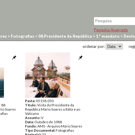
Pesquisa Avançada
res
>
Fotografias
>
08.Presidente da República
>
1.º mandato
>
Deslo
ordenar por:
reg
Pasta:
05158.050
T 88
Título:
Visita do Presidente da
rio Soares
República Mário Soares a Itália e ao
afias
Vaticano
Assunto:
V
Data:
Outubro de 1988
Fundo:
AMS - Arquivo Mário Soares
Tipo Documental:
Fotografias
Página(s):
33