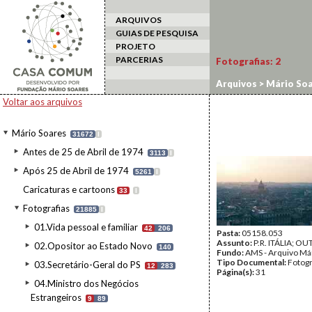
ARQUIVOS
GUIAS DE PESQUISA
PROJETO
PARCERIAS
Fotografias:
2
Arquivos
>
Mário Soa
Voltar aos arquivos
Mário Soares
31672
I
Antes de 25 de Abril de 1974
3113
I
Após 25 de Abril de 1974
5261
I
Caricaturas e cartoons
33
I
Fotografias
21885
I
01.Vida pessoal e familiar
42
206
Pasta:
05158.053
Assunto:
P.R. ITÁLIA; OU
02.Opositor ao Estado Novo
140
Fundo:
AMS - Arquivo Má
Tipo Documental:
Fotogr
03.Secretário-Geral do PS
12
283
Página(s):
31
04.Ministro dos Negócios
Estrangeiros
9
89