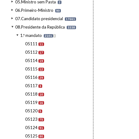
05.Ministro sem Pasta
2
06.Primeiro-Ministro
90
07.Candidato presidencial
17661
08.Presidente da República
3338
1.º mandato
2101
I
05111
11
05112
17
05114
19
05115
12
05116
29
05117
3
05118
10
05119
16
05120
5
05123
75
05124
91
05125
80