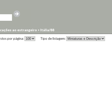
cações ao estrangeiro
>
Itália/88
istos por página:
Tipo de listagem: