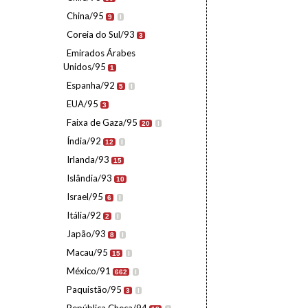
China/95
9
I
Coreia do Sul/93
3
Emirados Árabes
Unidos/95
1
Espanha/92
5
I
EUA/95
3
Faixa de Gaza/95
20
I
Índia/92
12
I
Irlanda/93
15
Islândia/93
10
Israel/95
6
I
Itália/92
2
I
Japão/93
8
I
Macau/95
15
I
México/91
662
I
Paquistão/95
3
I