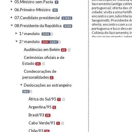
05.Ministro sem Pasta
2
Sacramento (antiga colón
portuguesa); oferta das c
06.Primeiro-Ministro
90
cidade; visita a uma fortif
encontro com Julio María
07.Candidato presidencial
17661
Sanguinetti, Presidente d
oferta; encontro com a 
08.Presidente da República
3338
portuguesa e luso-desce
Colónia do Sacramento; 
1.º mandato
2101
I
de um monumento, rele
presença portuguesa, junt
2.º mandato
123
1237
I
matriz.
Data:
Outubro de 1995
Audiências em Belém
41
I
Fundo:
AMS - Arquivo Má
Cerimónias oficiais e de
Tipo Documental:
Fotogr
Página(s):
33
Estado
31
I
Condecorações de
personalidades
2
Deslocações ao estrangeiro
863
I
África do Sul/95
7
I
Argentina/95
5
Brasil/93
20
Cabo Verde/91
1
I
Chile/93
30