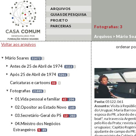
ARQUIVOS
GUIAS DE PESQUISA
PROJETO
PARCERIAS
Fotografias:
3
Arquivos
>
Mário Soa
estrangeiro
>
Urugua
Voltar aos arquivos
ordenar po
Mário Soares
31672
I
Antes de 25 de Abril de 1974
3113
I
Após 25 de Abril de 1974
5261
I
Caricaturas e cartoons
33
I
Fotografias
21885
I
01.Vida pessoal e familiar
42
206
Pasta:
05122.061
Assunto:
Visita à Repúbli
02.Opositor ao Estado Novo
140
do Uruguai; Maria Barros
esposa do PR, a bordo de 
03.Secretário-Geral do PS
12
283
boat", na travessia Argen
pelo Rio da Prata; revista 
04.Ministro dos Negócios
uruguaias; Capitão Rogéri
Estrangeiros
9
89
ajudante de campo do PR;
do município de Colónia 