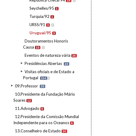
República Checa/94
18
I
Seychelles/95
1
Turquia/92
1
URSS/91
3
I
Uruguai/95
3
Doutoramentos Honoris
Causa
15
I
Eventos de natureza vária
26
Presidências Abertas
22
Visitas oficiais e de Estado a
Portugal
114
I
09.Professor
25
10.Presidente da Fundação Mário
Soares
12
11.Advogado
5
12.Presidente da Comissão Mundial
Independente para os Oceanos
6
13.Conselheiro de Estado
20