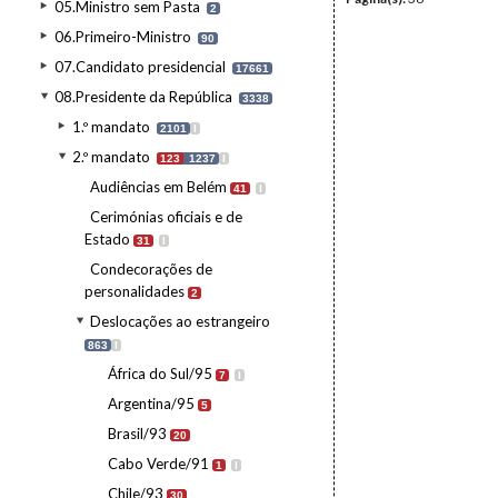
05.Ministro sem Pasta
2
06.Primeiro-Ministro
90
07.Candidato presidencial
17661
08.Presidente da República
3338
1.º mandato
2101
I
2.º mandato
123
1237
I
Audiências em Belém
41
I
Cerimónias oficiais e de
Estado
31
I
Condecorações de
personalidades
2
Deslocações ao estrangeiro
863
I
África do Sul/95
7
I
Argentina/95
5
Brasil/93
20
Cabo Verde/91
1
I
Chile/93
30