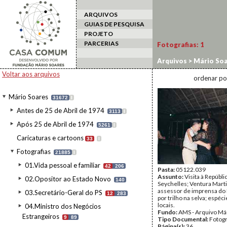
ARQUIVOS
GUIAS DE PESQUISA
PROJETO
PARCERIAS
Fotografias:
1
Arquivos
>
Mário Soa
estrangeiro
>
Seyche
Voltar aos arquivos
ordenar po
Mário Soares
31672
I
Antes de 25 de Abril de 1974
3113
I
Após 25 de Abril de 1974
5261
I
Caricaturas e cartoons
33
I
Fotografias
21885
I
01.Vida pessoal e familiar
42
206
Pasta:
05122.039
Assunto:
Visita à Repúbli
02.Opositor ao Estado Novo
140
Seychelles; Ventura Marti
assessor de imprensa do 
03.Secretário-Geral do PS
12
283
por trilho na selva; espéc
locais.
04.Ministro dos Negócios
Fundo:
AMS - Arquivo Má
Estrangeiros
9
89
Tipo Documental:
Fotogr
Página(s):
36