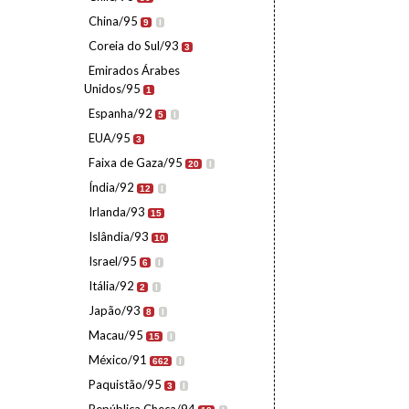
China/95
9
I
Coreia do Sul/93
3
Emirados Árabes
Unidos/95
1
Espanha/92
5
I
EUA/95
3
Faixa de Gaza/95
20
I
Índia/92
12
I
Irlanda/93
15
Islândia/93
10
Israel/95
6
I
Itália/92
2
I
Japão/93
8
I
Macau/95
15
I
México/91
662
I
Paquistão/95
3
I