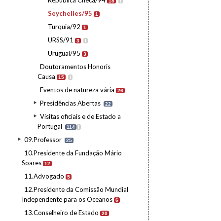
República Checa/94
18
I
Seychelles/95
1
Turquia/92
1
URSS/91
3
I
Uruguai/95
3
Doutoramentos Honoris
Causa
15
I
Eventos de natureza vária
26
Presidências Abertas
22
Visitas oficiais e de Estado a
Portugal
114
I
09.Professor
25
10.Presidente da Fundação Mário
Soares
12
11.Advogado
5
12.Presidente da Comissão Mundial
Independente para os Oceanos
6
13.Conselheiro de Estado
20