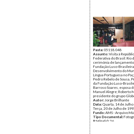
Pasta:
05118.048
Assunto:
Visita à Repúbli
Federativa do Brasil: Rio 
cerimónia de lançamento
Fundação Luso-Brasileira
Desenvolvimento do Mu
Língua Portuguesa no Paç
Pedro Rebelo de Sousa, P
da Fundação Luso-Brasile
Barroso Soares, esposa d
Manuel Alegre; Roberto 
presidente do grupo Glob
Autor:
Jorge Brilhante
Data:
Quarta, 14 de Julho
Terça, 20 de Julho de 199
Fundo:
AMS - Arquivo Má
Tipo Documental:
Fotogr
Página(s):
36