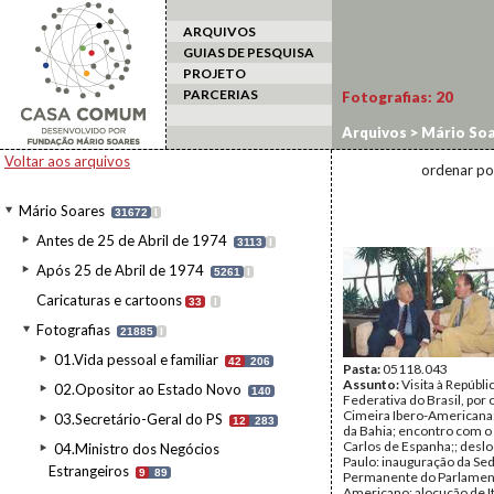
ARQUIVOS
GUIAS DE PESQUISA
PROJETO
PARCERIAS
Fotografias:
20
Arquivos
>
Mário Soa
estrangeiro
>
Brasil/
Voltar aos arquivos
ordenar po
Mário Soares
31672
I
Antes de 25 de Abril de 1974
3113
I
Após 25 de Abril de 1974
5261
I
Caricaturas e cartoons
33
I
Fotografias
21885
I
01.Vida pessoal e familiar
42
206
Pasta:
05118.043
Assunto:
Visita à Repúbli
02.Opositor ao Estado Novo
140
Federativa do Brasil, por o
Cimeira Ibero-Americana:
03.Secretário-Geral do PS
12
283
da Bahia; encontro com o
Carlos de Espanha;; deslo
04.Ministro dos Negócios
Paulo: inauguração da Se
Estrangeiros
9
89
Permanente do Parlament
Americano; alocução de 