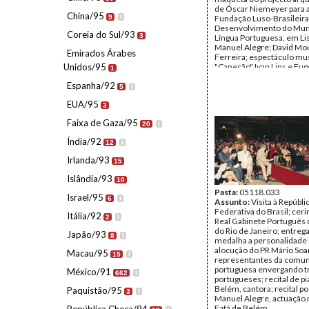
de Óscar Niemeyer para 
China/95
9
I
Fundação Luso-Brasileira
Desenvolvimento do Mun
Coreia do Sul/93
3
Língua Portuguesa, em Lis
Manuel Alegre; David Mo
Emirados Árabes
Ferreira; espectáculo mus
Unidos/95
"Canecão" Ivan Lins e Eug
1
Castro.
Espanha/92
Autor:
Jorge Brilhante
5
I
Data:
Quarta, 14 de Julho
EUA/95
Terça, 20 de Julho de 199
3
Fundo:
AMS - Arquivo Má
Faixa de Gaza/95
Tipo Documental:
Fotogr
20
I
Página(s):
37
Índia/92
12
I
Irlanda/93
15
Islândia/93
10
Pasta:
05118.033
Israel/95
6
I
Assunto:
Visita à Repúbli
Federativa do Brasil; cer
Itália/92
2
I
Real Gabinete Português 
do Rio de Janeiro; entreg
Japão/93
8
I
medalha a personalidade b
alocução do PR Mário Soa
Macau/95
15
I
representantes da comu
portuguesa envergando tr
México/91
662
I
portugueses; recital de pi
Belém, cantora; recital po
Paquistão/95
3
I
Manuel Alegre, actuação 
Fafá de Belém.