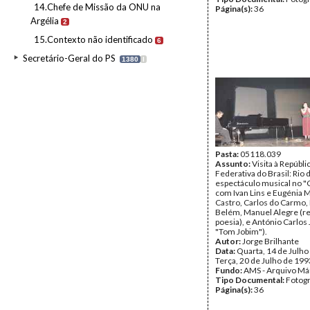
14.Chefe de Missão da ONU na
Página(s):
36
Argélia
2
15.Contexto não identificado
6
Secretário-Geral do PS
1380
I
Pasta:
05118.039
Assunto:
Visita à Repúbli
Federativa do Brasil: Rio 
espectáculo musical no 
com Ivan Lins e Eugénia 
Castro, Carlos do Carmo, 
Belém, Manuel Alegre (r
poesia), e António Carlos 
"Tom Jobim").
Autor:
Jorge Brilhante
Data:
Quarta, 14 de Julho
Terça, 20 de Julho de 199
Fundo:
AMS - Arquivo Má
Tipo Documental:
Fotogr
Página(s):
36