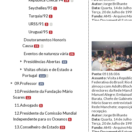
República Checa/94
18
I
Autor:
Jorge Brilhante
Seychelles/95
Data:
Quarta, 14 de Julho
1
Terça, 20 de Julho de 199
Turquia/92
Fundo:
AMS - Arquivo Má
1
Tipo Documental:
Fotogr
URSS/91
Página(s):
36
3
I
Uruguai/95
3
Doutoramentos Honoris
Causa
15
I
Eventos de natureza vária
26
Presidências Abertas
22
Visitas oficiais e de Estado a
Pasta:
05118.036
Portugal
114
I
Assunto:
Visita à Repúbli
Federativa do Brasil: Rio 
09.Professor
25
almoço com Adolfo Bloch
directores da Rede Manc
10.Presidente da Fundação Mário
Manuel Alegre; Embaixa
Soares
12
Barata, Chefe de Gabinete
Mário Soares entrevistado
11.Advogado
5
Rede Manchete; exposiçã
recepção.
12.Presidente da Comissão Mundial
Autor:
Jorge Brilhante
Independente para os Oceanos
Data:
Quarta, 14 de Julho
6
Terça, 20 de Julho de 199
13.Conselheiro de Estado
Fundo:
AMS - Arquivo Má
20
Tipo Documental:
Fotogr