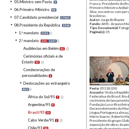
05.Ministro sem Pasta
2
Franco, Presidente do Bra
Primeiro-Ministro Aníbal
06.Primeiro-Ministro
90
Silva; encontros com per
brasileiras.
07.Candidato presidencial
17661
Autor:
Jorge Brilhante
Fundo:
AMS - Arquivo Má
08.Presidente da República
3338
Tipo Documental:
Fotogr
Página(s):
35
1.º mandato
2101
I
2.º mandato
123
1237
I
Audiências em Belém
41
I
Cerimónias oficiais e de
Estado
31
I
Condecorações de
personalidades
2
Deslocações ao estrangeiro
Pasta:
05118.030
863
I
Assunto:
Visita à Repúbli
Federativa do Brasil: Rio 
África do Sul/95
7
I
cerimónia de lançamento
Argentina/95
Fundação Luso-Brasileira
5
Desenvolvimento do Mun
Brasil/93
Língua Portuguesa alocuç
20
Mário Soares; Roberto Ma
Cabo Verde/91
Presidente do grupo Glob
1
I
exposição de obras do pint
Chile/93
maqueta do projecto arqu
30