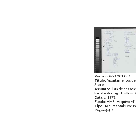
Pasta:
00853.001.001
Título:
Apontamentos de
Soares
Assunto:
Lista de pessoas
livro Le Portugal Baillonné
Data:
c. 1972
Fundo:
AMS - Arquivo Má
Tipo Documental:
Docum
Página(s):
1