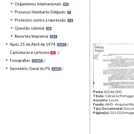
Organismos Internacionais
89
Processo Humberto Delgado
7
Protestos contra a repressão
73
Questão colonial
48
Recortes/Imprensa
421
Após 25 de Abril de 1974
5261
I
Caricaturas e cartoons
33
I
Fotografias
21885
I
Secretário-Geral do PS
1380
I
Pasta:
02246.000
Título:
'Librairie Portugai
Assunto:
Lusex
Fundo:
AMS - Arquivo Má
Tipo Documental:
Docum
Página(s):
221 (220 Image