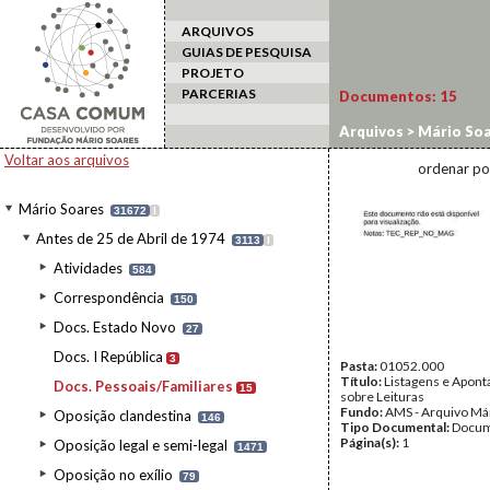
ARQUIVOS
GUIAS DE PESQUISA
PROJETO
PARCERIAS
Documentos:
15
Arquivos
>
Mário Soa
Voltar aos arquivos
ordenar po
Mário Soares
31672
I
Antes de 25 de Abril de 1974
3113
I
Atividades
584
Correspondência
150
Docs. Estado Novo
27
Docs. I República
3
Pasta:
01052.000
Título:
Listagens e Apon
Docs. Pessoais/Familiares
15
sobre Leituras
Fundo:
AMS - Arquivo Má
Oposição clandestina
146
Tipo Documental:
Docum
Página(s):
1
Oposição legal e semi-legal
1471
Oposição no exílio
79