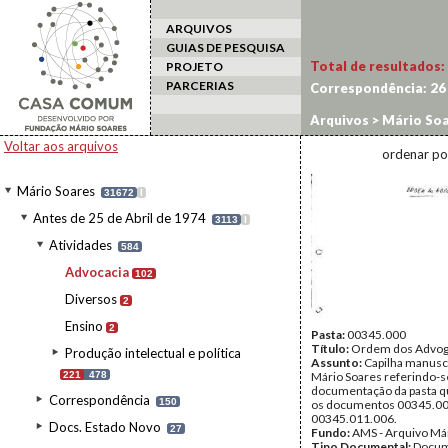
ARQUIVOS
GUIAS DE PESQUISA
Total de resultados:
PROJETO
PARCERIAS
Correspondência:
26
Arquivos
>
Mário Soa
Voltar aos arquivos
ordenar po
Mário Soares
31672
I
Antes de 25 de Abril de 1974
3113
I
Atividades
584
Advocacia
102
Diversos
2
Ensino
2
Pasta:
00345.000
Título:
Ordem dos Advo
Produção intelectual e política
Assunto:
Capilha manuscr
221
478
Mário Soares referindo-s
documentação da pasta q
Correspondência
150
os documentos 00345.00
00345.011.006.
Docs. Estado Novo
27
Fundo:
AMS - Arquivo Má
Tipo Documental:
Docum