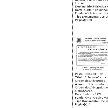
Ferrão
Destinatário:
Mário Soar
Data:
Quarta, 4 de Junho
Fundo:
AMS - Arquivo Má
Tipo Documental:
Corre
Página(s):
23
Pasta:
00345.011.001
Título:
Boletim Informati
Ordem dos Advogados
Assunto:
Boletim Informa
Ordem dos Advogados, e
Mário Soares.
Data:
Junho de 1972
Fundo:
AMS - Arquivo Má
Tipo Documental:
Docum
Página(s):
4