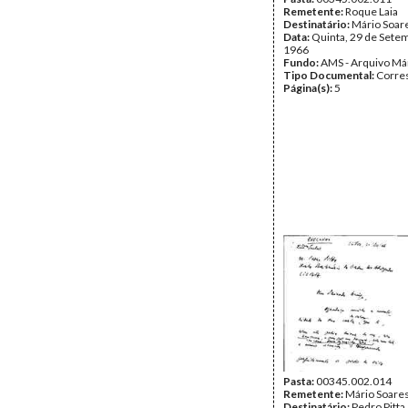
Remetente:
Roque Laia
Destinatário:
Mário Soar
Data:
Quinta, 29 de Sete
1966
Fundo:
AMS - Arquivo Má
Tipo Documental:
Corre
Página(s):
5
Pasta:
00345.002.014
Remetente:
Mário Soare
Destinatário:
Pedro Pitta