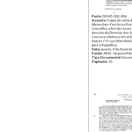
Pasta:
00345.002.006
Assunto:
Cópia de carta 
Abranches-Ferrão ao Pre
Conselho, a fim de recorr
decisão do Director dos S
Censura relativa a um art
Soares ("O caso Ben Barka
para o República.
Data:
quarta, 9 de fevere
Fundo:
AMS - Arquivo Má
Tipo Documental:
Docum
Página(s):
10