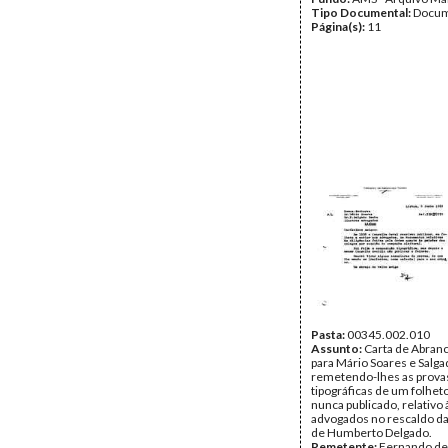
Tipo Documental:
Docum
Página(s):
11
Pasta:
00345.002.010
Assunto:
Carta de Abran
para Mário Soares e Salg
remetendo-lhes as prova
tipográficas de um folhet
nunca publicado, relativo 
advogados no rescaldo d
de Humberto Delgado.
Remetente:
Fernando de