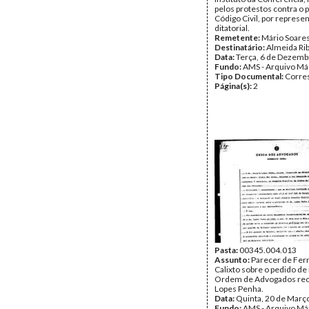
pelos protestos contra o 
Código Civil, por represe
ditatorial.
Remetente:
Mário Soare
Destinatário:
Almeida Ri
Data:
Terça, 6 de Dezemb
Fundo:
AMS - Arquivo Má
Tipo Documental:
Corre
Página(s):
2
Pasta:
00345.004.013
Assunto:
Parecer de Fer
Calixto sobre o pedido de 
Ordem de Advogados rec
Lopes Penha.
Data:
Quinta, 20 de Març
Fundo:
AMS - Arquivo Má