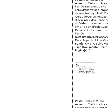
Assunto:
Cartão de Abra
Ferrão, remetendo a Mári
cópia datilografada (em a
da sessão conjunta do C
Geral, do Conselho Super
Disciplinar e dos Conselho
da Ordem dos Advogados,
em 14 de janeiro de 1935
Remetente:
Fernando de
Ferrão
Destinatário:
Mário Soar
Data:
Segunda, 29 de Mai
Fundo:
AMS - Arquivo Má
Tipo Documental:
Corre
Página(s):
8
Pasta:
00345.002.004
Assunto:
Cartão de Abra
Ferrão para Mário Soares