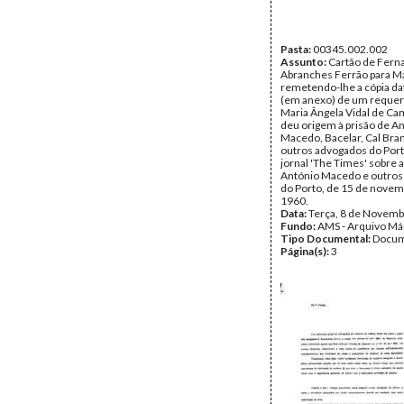
Pasta:
00345.002.002
Assunto:
Cartão de Fern
Abranches Ferrão para Má
remetendo-lhe a cópia da
(em anexo) de um reque
Maria Ângela Vidal de Ca
deu origem à prisão de A
Macedo, Bacelar, Cal Bra
outros advogados do Port
jornal 'The Times' sobre a
António Macedo e outros
do Porto, de 15 de novem
1960.
Data:
Terça, 8 de Novemb
Fundo:
AMS - Arquivo Má
Tipo Documental:
Docum
Página(s):
3