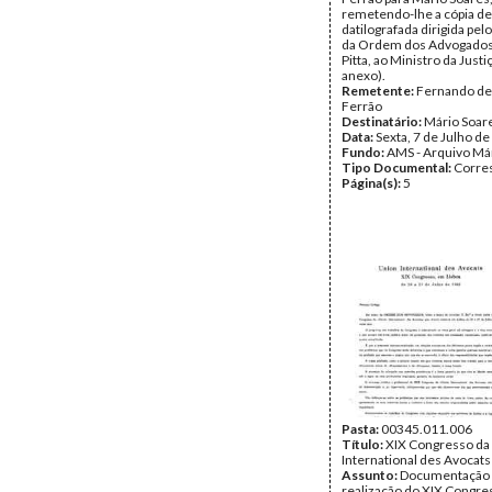
remetendo-lhe a cópia de
datilografada dirigida pel
da Ordem dos Advogados
Pitta, ao Ministro da Justi
anexo).
Remetente:
Fernando de
Ferrão
Destinatário:
Mário Soar
Data:
Sexta, 7 de Julho d
Fundo:
AMS - Arquivo Má
Tipo Documental:
Corre
Página(s):
5
Pasta:
00345.011.006
Título:
XIX Congresso da
International des Avocats
Assunto:
Documentação r
realização do XIX Congre