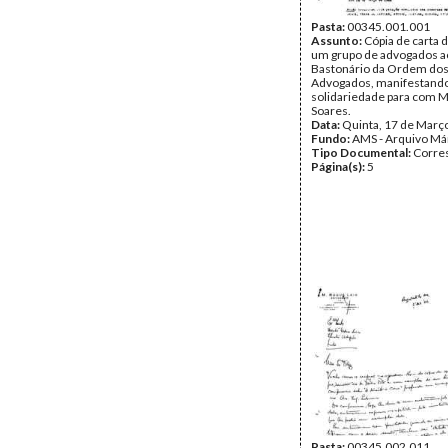
Pasta:
00345.001.001
Assunto:
Cópia de carta d
um grupo de advogados a
Bastonário da Ordem do
Advogados, manifestand
solidariedade para com M
Soares.
Data:
Quinta, 17 de Març
Fundo:
AMS - Arquivo Má
Tipo Documental:
Corre
Página(s):
5
Pasta:
00345.002.011