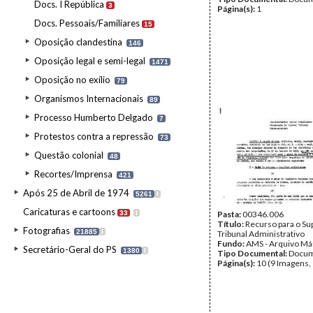
Docs. I República
3
Página(s):
1
Docs. Pessoais/Familiares
15
Oposição clandestina
146
Oposição legal e semi-legal
1471
Oposição no exílio
79
Organismos Internacionais
89
Processo Humberto Delgado
7
Protestos contra a repressão
73
Questão colonial
48
Recortes/Imprensa
421
Após 25 de Abril de 1974
5261
I
Caricaturas e cartoons
33
I
Pasta:
00346.006
Título:
Recurso para o S
Fotografias
21885
I
Tribunal Administrativo
Fundo:
AMS - Arquivo Má
Secretário-Geral do PS
1380
I
Tipo Documental:
Docum
Página(s):
10 (9 Imagens,