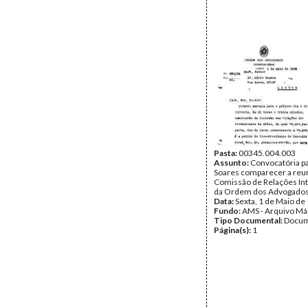
Pasta:
00345.004.003
Assunto:
Convocatória p
Soares comparecer a reu
Comissão de Relações In
da Ordem dos Advogados
Data:
Sexta, 1 de Maio de
Fundo:
AMS - Arquivo Má
Tipo Documental:
Docum
Página(s):
1