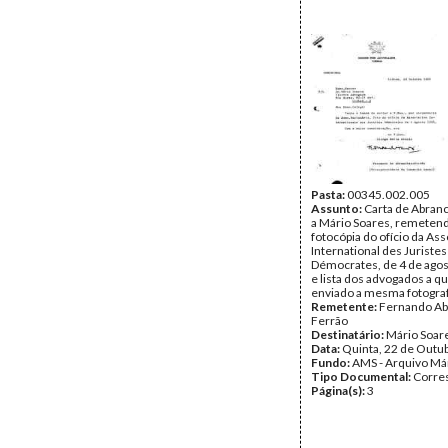
Pasta:
00345.002.005
Assunto:
Carta de Abran
a Mário Soares, remeten
fotocópia do ofício da Ass
International des Juristes
Démocrates, de 4 de agos
e lista dos advogados a q
enviado a mesma fotograf
Remetente:
Fernando A
Ferrão
Destinatário:
Mário Soar
Data:
Quinta, 22 de Outu
Fundo:
AMS - Arquivo Má
Tipo Documental:
Corre
Página(s):
3