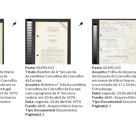
Pasta:
02390.011
Pasta:
02390.013
de Mário
Título:
Boletim da 4.ª Sessão da
Assunto:
Folha de despesa
ão da
Assembleia Consultiva do Conselho
deslocação do Conselho da
o Conselho
da Europa,
em nome de Mário Soares,
cutiram os
Assunto:
Boletim n.º 4 da Assembleia
à sua estadia de 17 a 20 de
rtugal.
Consultiva do Conselho da Europa,
Estrasburgo.
ril de 1970
com o programa da 4.ª Sessão a
Data:
segunda, 20 de abril 
rio Soares
realizar em 20 de abril de 1970.
Fundo:
AMS - Arquivo Mári
entos
Data:
segunda, 20 de abril de 1970
Tipo Documental:
Docume
Fundo:
AMS - Arquivo Mário Soares
Página(s):
1
Tipo Documental:
Documentos
Página(s):
3