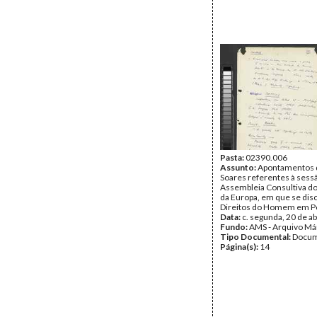
Pasta:
02390.006
Assunto:
Apontamentos 
Soares referentes à sess
Assembleia Consultiva d
da Europa, em que se dis
Direitos do Homem em Po
Data:
c. segunda, 20 de ab
Fundo:
AMS - Arquivo Má
Tipo Documental:
Docum
Página(s):
14