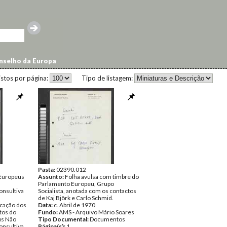
selho da Europa
istos por página:
Tipo de listagem:
Pasta:
02390.012
 Europeus
Assunto:
Folha avulsa com timbre do
Parlamento Europeu, Grupo
nsultiva
Socialista, anotada com os contactos
de Kaj Björk e Carlo Schmid.
icação dos
Data:
c. Abril de 1970
tos do
Fundo:
AMS - Arquivo Mário Soares
us Não
Tipo Documental:
Documentos
nsultiva
Página(s):
1