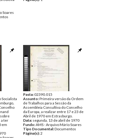
o Soares
ntos
Pasta:
02390.015
 Socialista
Assunto:
Primeira versão da Ordem
emburgo,
de Trabalhos para a Sessão da
 Conselho
Assembleia Consultiva do Conselho
ernand
da Europa, a realizar entre 17 e 23 de
 sobre
Abril de 1970 em Estrasburgo.
 a ter
Data:
segunda, 13 de abril de 1970
70 em
Fundo:
AMS - Arquivo Mário Soares
Tipo Documental:
Documentos
1970
Página(s):
2
o Soares