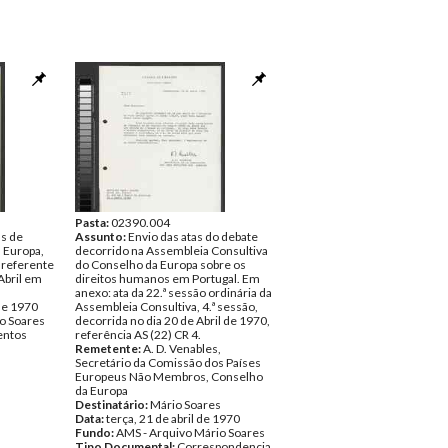
Pasta:
02390.004
s de
Assunto:
Envio das atas do debate
 Europa,
decorrido na Assembleia Consultiva
 referente
do Conselho da Europa sobre os
 Abril em
direitos humanos em Portugal. Em
anexo: ata da 22.ª sessão ordinária da
de 1970
Assembleia Consultiva, 4.ª sessão,
o Soares
decorrida no dia 20 de Abril de 1970,
ntos
referência AS (22) CR 4.
Remetente:
A. D. Venables,
Secretário da Comissão dos Países
Europeus Não Membros, Conselho
da Europa
Destinatário:
Mário Soares
Data:
terça, 21 de abril de 1970
Fundo:
AMS - Arquivo Mário Soares
Tipo Documental:
Correspondencia