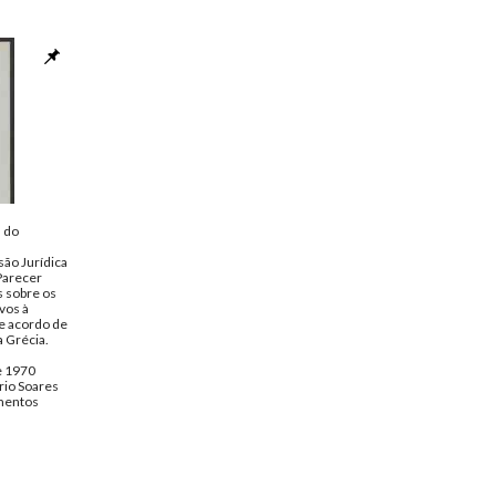
 do
ão Jurídica
Parecer
s sobre os
vos à
e acordo de
a Grécia.
.
de 1970
rio Soares
entos