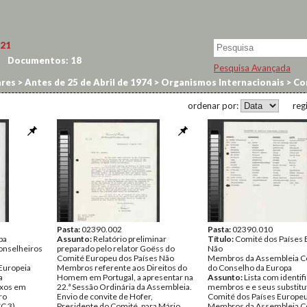
21
Documentos:
18
Pesquisa Avançada
res
>
Antes de 25 de Abril de 1974
>
Organismos Internacionais
>
Con
ordenar por:
reg
Pasta:
02390.002
Pasta:
02390.010
pa
Assunto:
Relatório preliminar
Título:
Comité dos Países
Conselheiros
preparado pelo relator Goëss do
Não
Comité Europeu dos Países Não
Membros da Assembleia Co
Europeia
Membros referente aos Direitos do
do Conselho da Europa
a
Homem em Portugal, a apresentar na
Assunto:
Lista com identif
ixos em
22.ª Sessão Ordinária da Assembleia.
membros e e seus substitu
ro
Envio de convite de Hofer,
Comité dos Países Europe
C 3).
Presidente do Comité, para Mário
Membros da Assembleia Co