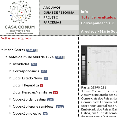
ARQUIVOS
Info
GUIAS DE PESQUISA
Total de resultados:
PROJETO
PARCERIAS
Correspondência:
3
Arquivos
>
Mário Soa
Voltar aos arquivos
Mário Soares
31672
I
Antes de 25 de Abril de 1974
3113
I
Atividades
584
Correspondência
150
Docs. Estado Novo
27
Docs. I República
3
Pasta:
02390.021
Título:
Conselho da Euro
Docs. Pessoais/Familiares
15
Assunto:
Relatório dos 
Comerciais dos Países da
Oposição clandestina
146
Comunidade Económica 
sobre reunião realizada n
Oposição legal e semi-legal
1471
Embaixada dos Países Ba
Lisboa, em 10 de dezemb
Oposição no exílio
79
de 1969. Doc. S/34(70 (RC