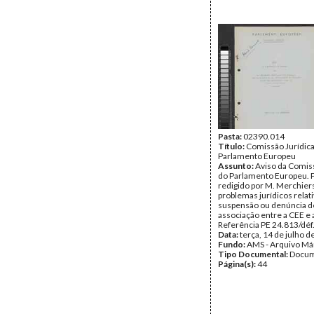
Pasta:
02390.014
Título:
Comissão Jurídica
Parlamento Europeu
Assunto:
Aviso da Comiss
do Parlamento Europeu. 
redigido por M. Merchier
problemas jurídicos relati
suspensão ou denúncia d
associação entre a CEE e 
Referência PE 24.813/déf
Data:
terça, 14 de julho 
Fundo:
AMS - Arquivo Má
Tipo Documental:
Docum
Página(s):
44