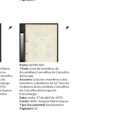
Pasta:
02390.020
e Mário
Título:
Lista de membros da
ão na
Assembleia Consultiva do Conselho
 Conselho
da Europa
s do
Assunto:
Lista dos membros e dos
sburgo.
membros substitutos da 22.ª Sessão
 1970
Ordinária da Assembleia Consultiva
o Soares
do Conselho da Europa em
ntos
Estrasburgo.
Data:
sexta, 17 de abril de 1970
Fundo:
AMS - Arquivo Mário Soares
Tipo Documental:
Documentos
Página(s):
15