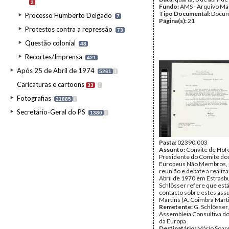
2
Fundo:
AMS - Arquivo Má
Tipo Documental:
Docum
Processo Humberto Delgado
7
Página(s):
21
Protestos contra a repressão
73
Questão colonial
48
Recortes/Imprensa
421
Após 25 de Abril de 1974
5261
I
Caricaturas e cartoons
33
I
Fotografias
21885
I
Secretário-Geral do PS
1380
I
Pasta:
02390.003
Assunto:
Convite de Hofe
Presidente do Comité do
Europeus Não Membros, 
reunião e debate a realiza
Abril de 1970 em Estrasbu
Schlösser refere que est
contacto sobre estes as
Martins (A. Coimbra Marti
Remetente:
G. Schlösser,
Assembleia Consultiva d
da Europa
Destinatário:
Mário Soar