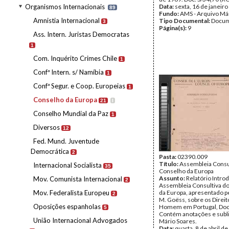
Organismos Internacionais
Data:
sexta, 16 de janeir
89
Fundo:
AMS - Arquivo Má
Amnistia Internacional
Tipo Documental:
Docum
3
Página(s):
9
Ass. Intern. Juristas Democratas
1
Com. Inquérito Crimes Chile
1
Confª Intern. s/ Namíbia
1
Confª Segur. e Coop. Europeias
1
Conselho da Europa
21
I
Conselho Mundial da Paz
1
Diversos
12
Fed. Mund. Juventude
Democrática
2
Pasta:
02390.009
Título:
Assembleia Consu
Internacional Socialista
35
Conselho da Europa
Assunto:
Relatório Intro
Mov. Comunista Internacional
2
Assembleia Consultiva d
Mov. Federalista Europeu
da Europa, apresentado pe
2
M. Goëss, sobre os Direit
Oposições espanholas
Homem em Portugal, Doc
5
Contém anotações e subl
União Internacional Advogados
Mário Soares.
Data:
quarta, 8 de abril d