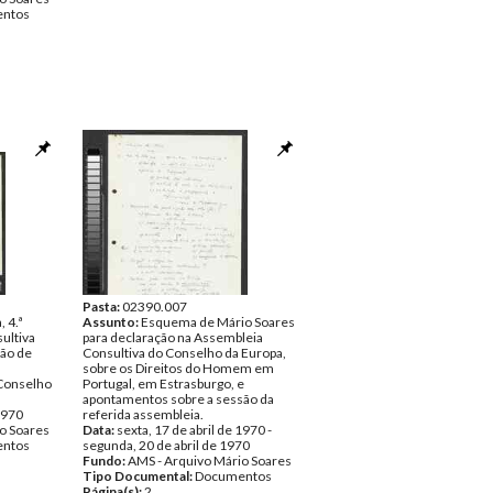
ntos
Pasta:
02390.007
 4.ª
Assunto:
Esquema de Mário Soares
ultiva
para declaração na Assembleia
ção de
Consultiva do Conselho da Europa,
sobre os Direitos do Homem em
 Conselho
Portugal, em Estrasburgo, e
apontamentos sobre a sessão da
 1970
referida assembleia.
o Soares
Data:
sexta, 17 de abril de 1970 -
ntos
segunda, 20 de abril de 1970
Fundo:
AMS - Arquivo Mário Soares
Tipo Documental:
Documentos
Página(s):
2