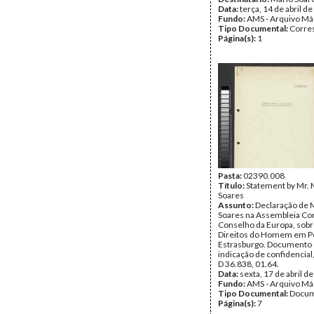
Data:
terça, 14 de abril d
Fundo:
AMS - Arquivo Má
Tipo Documental:
Corre
Página(s):
1
Pasta:
02390.008
Título:
Statement by Mr. 
Soares
Assunto:
Declaração de 
Soares na Assembleia Con
Conselho da Europa, sobr
Direitos do Homem em Po
Estrasburgo. Documento
indicação de confidencial
D 36.838, 01.64.
Data:
sexta, 17 de abril d
Fundo:
AMS - Arquivo Má
Tipo Documental:
Docum
Página(s):
7