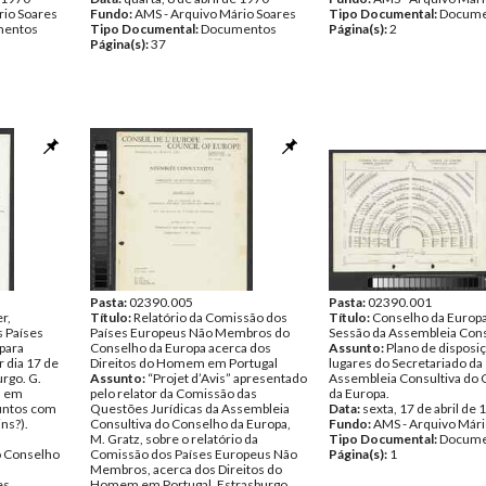
rio Soares
Fundo:
AMS - Arquivo Mário Soares
Tipo Documental:
Docume
entos
Tipo Documental:
Documentos
Página(s):
2
Página(s):
37
Pasta:
02390.005
Pasta:
02390.001
r,
Título:
Relatório da Comissão dos
Título:
Conselho da Europa,
s Países
Países Europeus Não Membros do
Sessão da Assembleia Cons
para
Conselho da Europa acerca dos
Assunto:
Plano de disposi
r dia 17 de
Direitos do Homem em Portugal
lugares do Secretariado da
rgo. G.
Assunto:
“Projet d’Avis” apresentado
Assembleia Consultiva do
á em
pelo relator da Comissão das
da Europa.
suntos com
Questões Jurídicas da Assembleia
Data:
sexta, 17 de abril de
ns?).
Consultiva do Conselho da Europa,
Fundo:
AMS - Arquivo Mári
M. Gratz, sobre o relatório da
Tipo Documental:
Docume
o Conselho
Comissão dos Países Europeus Não
Página(s):
1
Membros, acerca dos Direitos do
es
Homem em Portugal, Estrasburgo,