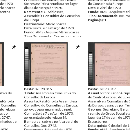
o de 1970
Soares assistir a reunião a ter lugar
do Conselho da Europa.
rio Soares
dia 24 de Março de 1970.
Data:
c. Abril de 1970
entos
Remetente:
G. Schlösser,
Fundo:
AMS - Arquivo Mári
Assembleia Consultiva do Conselho
Tipo Documental:
Docume
da Europa
Página(s):
1
Destinatário:
Mário Soares
Data:
sexta, 6 de março de 1970
Fundo:
AMS - Arquivo Mário Soares
Tipo Documental:
Correspondencia
Página(s):
2
Pasta:
02390.016
Pasta:
02390.019
ltiva do
Título:
Assembleia Consultiva do
Assunto:
Circular do Grupo
Conselho da Europa
do Centro Europeu do Lux
dutório da
Assunto:
Relatório da Assembleia
Assembleia Consultiva do
o Conselho
Consultiva do Conselho da Europa,
da Europa, assinada por F
lo relator
aprovado por unanimidade pela
Georges, Secretário Geral,
os do
Comissão de 7 de Abril de 1970,
reunião do Grupo Socialista
. 2747.
apresentado pelo relator M.
lugar dia 17 de abril de 19
inhados de
Bemporad, sobre a política geral do
Estrasburgo.
Conselho, Doc. 2742.
Data:
quinta, 9 de abril de 
e 1970
Data:
quarta, 8 de abril de 1970
Fundo:
AMS - Arquivo Mári