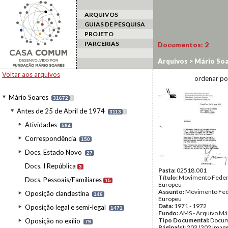
ARQUIVOS
GUIAS DE PESQUISA
PROJETO
PARCERIAS
Documentos:
2
Arquivos
>
Mário Soa
Europeu
Voltar aos arquivos
ordenar po
Mário Soares
31672
I
Antes de 25 de Abril de 1974
3113
I
Atividades
584
Correspondência
150
Docs. Estado Novo
27
Docs. I República
3
Pasta:
02518.001
Título:
Movimento Federa
Docs. Pessoais/Familiares
15
Europeu
Assunto:
Movimento Fede
Oposição clandestina
146
Europeu
Data:
1971 - 1972
Oposição legal e semi-legal
1471
Fundo:
AMS - Arquivo Má
Tipo Documental:
Docum
Oposição no exílio
79
Página(s):
203 (202 Image