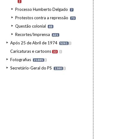
2
Processo Humberto Delgado
7
Protestos contra a repressão
73
Questão colonial
48
Recortes/Imprensa
421
Após 25 de Abril de 1974
5261
I
Caricaturas e cartoons
33
I
Fotografias
21885
I
Secretário-Geral do PS
1380
I