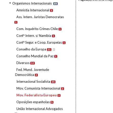
Organismos Internacionais
89
Amnistia Internacional
3
Ass. Intern. Juristas Democratas
1
Com. Inquérito Crimes Chile
1
Confª Intern. s/ Namíbia
1
Confª Segur. e Coop. Europeias
1
Conselho da Europa
21
I
Conselho Mundial da Paz
1
Diversos
12
Fed. Mund. Juventude
Democrática
2
Internacional Socialista
35
Mov. Comunista Internacional
2
Mov. Federalista Europeu
2
Oposições espanholas
5
União Internacional Advogados