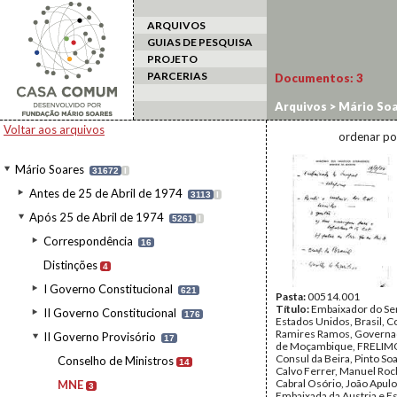
ARQUIVOS
GUIAS DE PESQUISA
PROJETO
PARCERIAS
Documentos:
3
Arquivos
>
Mário Soa
Voltar aos arquivos
ordenar po
Mário Soares
31672
I
Antes de 25 de Abril de 1974
3113
I
Após 25 de Abril de 1974
5261
I
Correspondência
16
Distinções
4
I Governo Constitucional
621
Pasta:
00514.001
Título:
Embaixador do Se
II Governo Constitucional
176
Estados Unidos, Brasil, C
Ramires Ramos, Governa
II Governo Provisório
17
de Moçambique, FRELIMO
Consul da Beira, Pinto Soa
Conselho de Ministros
14
Calvo Ferrer, Manuel Roc
Cabral Osório, João Apul
MNE
3
Embaixada da Austria e E