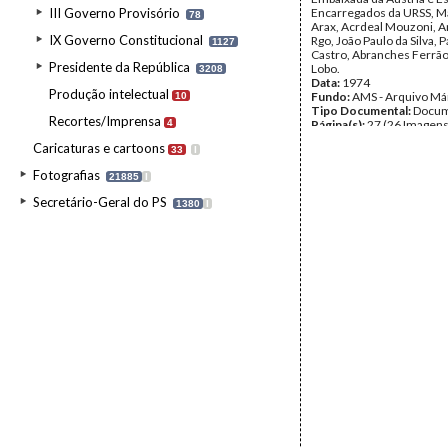
III Governo Provisório
Encarregados da URSS, M
78
Arax, Acrdeal Mouzoni, A
IX Governo Constitucional
Rgo, João Paulo da Silva, 
1127
Castro, Abranches Ferrão
Presidente da República
Lobo.
3208
Data:
1974
Produção intelectual
Fundo:
AMS - Arquivo Má
10
Tipo Documental:
Docum
Recortes/Imprensa
4
Página(s):
27 (26 Imagens
Caricaturas e cartoons
33
I
Fotografias
21885
I
Secretário-Geral do PS
1380
I