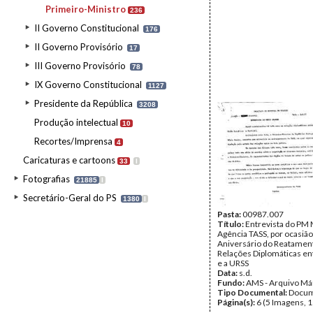
Primeiro-Ministro
236
II Governo Constitucional
176
II Governo Provisório
17
III Governo Provisório
78
IX Governo Constitucional
1127
Presidente da República
3208
Produção intelectual
10
Recortes/Imprensa
4
Caricaturas e cartoons
33
I
Fotografias
21885
I
Secretário-Geral do PS
1380
I
Pasta:
00987.007
Título:
Entrevista do PM 
Agência TASS, por ocasião 
Aniversário do Reatamen
Relações Diplomáticas en
e a URSS
Data:
s.d.
Fundo:
AMS - Arquivo Má
Tipo Documental:
Docum
Página(s):
6 (5 Imagens, 1