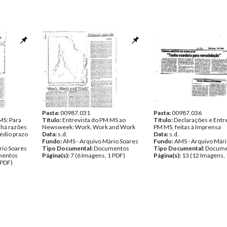
Pasta:
00987.031
Pasta:
00987.036
MS: Para
Título:
Entrevista do PM MS ao
Título:
Declarações e Entr
, há razões
Newsweek: Work, Work and Work
PM MS, feitas à Imprensa
édio prazo
Data:
s.d.
Data:
s.d.
Fundo:
AMS - Arquivo Mário Soares
Fundo:
AMS - Arquivo Mári
rio Soares
Tipo Documental:
Documentos
Tipo Documental:
Docume
entos
Página(s):
7 (6 Imagens, 1 PDF)
Página(s):
13 (12 Imagens, 
 PDF)