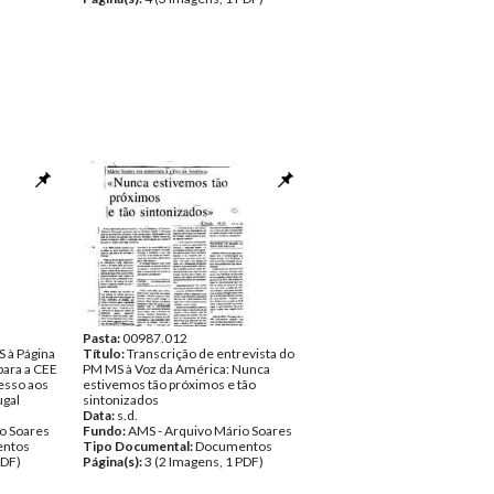
Pasta:
00987.012
S à Página
Título:
Transcrição de entrevista do
para a CEE
PM MS à Voz da América: Nunca
esso aos
estivemos tão próximos e tão
ugal
sintonizados
Data:
s.d.
o Soares
Fundo:
AMS - Arquivo Mário Soares
ntos
Tipo Documental:
Documentos
PDF)
Página(s):
3 (2 Imagens, 1 PDF)