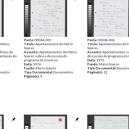
Pasta:
00046.005
Pasta:
00046.006
 Mário
Título:
Apontamentos de Mário
Título:
Apontamentos de 
Soares
Soares
finais de
Assunto:
Apontamentos de Mário
Assunto:
Apontamentos so
sentação do
Soares sobre a discussão do
discussão do programa do
programa do Governo.
Data:
1976
Data:
1976
Fundo:
Mário Soares
Fundo:
Mário Soares
Tipo Documental:
Docume
entos
Tipo Documental:
Documentos
Página(s):
12
Página(s):
9