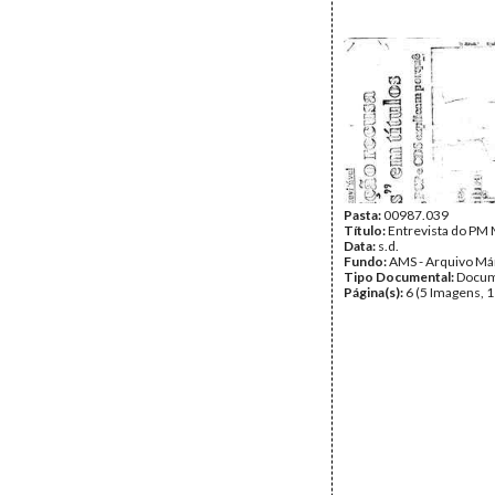
Pasta:
00987.039
Título:
Entrevista do PM 
Data:
s.d.
Fundo:
AMS - Arquivo Má
Tipo Documental:
Docum
Página(s):
6 (5 Imagens, 1