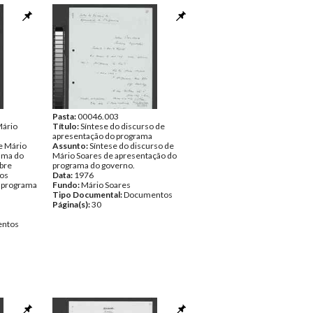
Pasta:
00046.003
Mário
Título:
Síntese do discurso de
apresentação do programa
e Mário
Assunto:
Síntese do discurso de
ama do
Mário Soares de apresentação do
bre
programa do governo.
ios
Data:
1976
o programa
Fundo:
Mário Soares
Tipo Documental:
Documentos
Página(s):
30
ntos