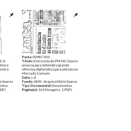
Pasta:
00987.050
S: A
Título:
Entrevista do PM MS: Soares
tiva e
anuncia para Setembro grande
imeiro
ofensiva diplomática para adesão ao
Mercado Comum
Data:
s.d.
o Soares
Fundo:
AMS - Arquivo Mário Soares
ntos
Tipo Documental:
Documentos
PDF)
Página(s):
10 (9 Imagens, 1 PDF)