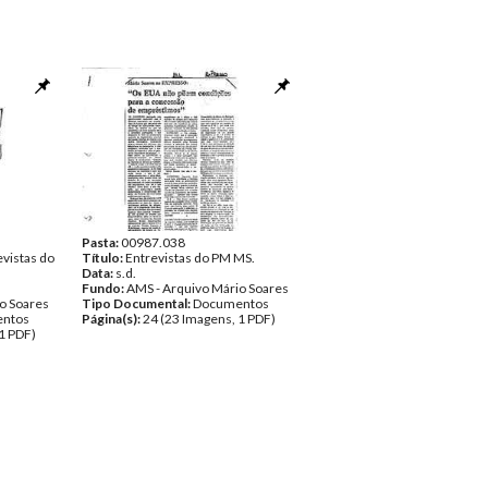
Pasta:
00987.038
evistas do
Título:
Entrevistas do PM MS.
Data:
s.d.
Fundo:
AMS - Arquivo Mário Soares
o Soares
Tipo Documental:
Documentos
ntos
Página(s):
24 (23 Imagens, 1 PDF)
1 PDF)