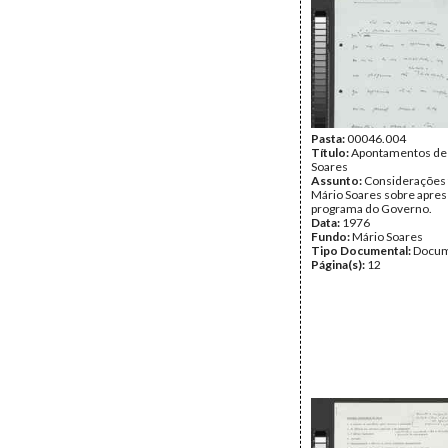
Pasta:
00046.004
Título:
Apontamentos de
Soares
Assunto:
Considerações 
Mário Soares sobre apre
programa do Governo.
Data:
1976
Fundo:
Mário Soares
Tipo Documental:
Docum
Página(s):
12