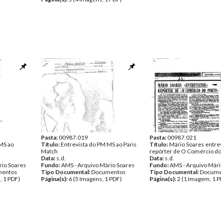
Pasta:
00987.019
Pasta:
00987.021
MS ao
Título:
Entrevista do PM MS ao Paris
Título:
Mário Soares entre
Match
repórter de O Comércio do
Data:
s.d.
Data:
s.d.
rio Soares
Fundo:
AMS - Arquivo Mário Soares
Fundo:
AMS - Arquivo Mári
entos
Tipo Documental:
Documentos
Tipo Documental:
Docume
, 1 PDF)
Página(s):
6 (5 Imagens, 1 PDF)
Página(s):
2 (1 Imagem, 1 