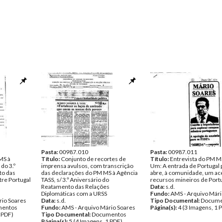
Pasta:
00987.010
Pasta:
00987.011
MS à
Título:
Conjunto de recortes de
Título:
Entrevista do PM M
do 3.º
imprensa avulsos, com transcrição
Um: A entrada de Portugal 
to das
das declarações do PM MS à Agência
abre, à comunidade, um ac
tre Portugal
TASS, s/ 3.º Aniversário do
recursos mineiros de Port
Reatamento das Relações
Data:
s.d.
Diplomáticas com a URSS
Fundo:
AMS - Arquivo Mári
rio Soares
Data:
s.d.
Tipo Documental:
Docume
entos
Fundo:
AMS - Arquivo Mário Soares
Página(s):
4 (3 Imagens, 1 
 PDF)
Tipo Documental:
Documentos
Página(s):
5 (4 Imagens, 1 PDF)