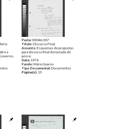
Pasta:
00046.007
Mário
Título:
Discurso Final
Assunto:
Esquemas de propostas
bre a
para discurso final da tomada de
 Governo.
posse.
Data:
1976
Fundo:
Mário Soares
ntos
Tipo Documental:
Documentos
Página(s):
13