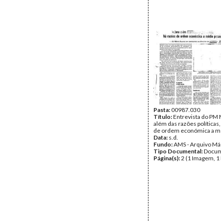
Pasta:
00987.030
Título:
Entrevista do PM 
além das razões políticas
de ordem económica a m
Data:
s.d.
Fundo:
AMS - Arquivo Má
Tipo Documental:
Docum
Página(s):
2 (1 Imagem, 1