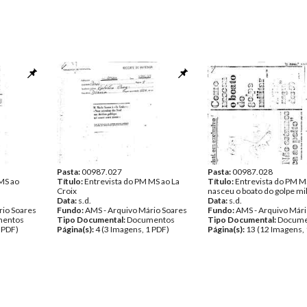
Pasta:
00987.027
Pasta:
00987.028
MS ao
Título:
Entrevista do PM MS ao La
Título:
Entrevista do PM 
Croix
nasceu o boato do golpe mil
Data:
s.d.
Data:
s.d.
rio Soares
Fundo:
AMS - Arquivo Mário Soares
Fundo:
AMS - Arquivo Mári
entos
Tipo Documental:
Documentos
Tipo Documental:
Docume
 PDF)
Página(s):
4 (3 Imagens, 1 PDF)
Página(s):
13 (12 Imagens, 