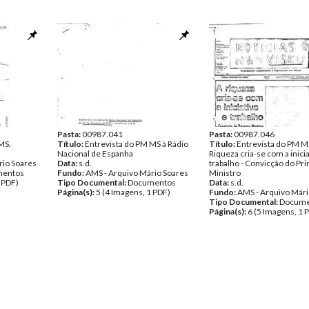
Pasta:
00987.041
Pasta:
00987.046
MS.
Título:
Entrevista do PM MS à Rádio
Título:
Entrevista do PM M
Nacional de Espanha
Riqueza cria-se com a inicia
rio Soares
Data:
s.d.
trabalho - Convicção do Pr
entos
Fundo:
AMS - Arquivo Mário Soares
Ministro
 PDF)
Tipo Documental:
Documentos
Data:
s.d.
Página(s):
5 (4 Imagens, 1 PDF)
Fundo:
AMS - Arquivo Mári
Tipo Documental:
Docume
Página(s):
6 (5 Imagens, 1 