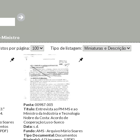
-Ministro
istos por página:
Tipo de listagem:
Pasta:
00987.005
3.º
Título:
Entrevista ao PM MS e ao
4.
Ministro da Indústria e Tecnologia
Nobre da Costa: Acordo de
o Soares
Cooperação Luso-Sueco
ntos
Data:
s.d.
 PDF)
Fundo:
AMS - Arquivo Mário Soares
Tipo Documental:
Documentos
Página(s):
4 (3 Imagens, 1 PDF)