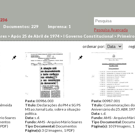
236
Documentos:
229
Imprensa:
1
Pesquisa Avançada
res
>
Após 25 de Abril de 1974
>
I Governo Constitucional
>
Primeiro
ordenar por:
reg
Pasta:
00986.003
Pasta:
00987.001
Almeida
Título:
Declarações do PM e SG PS
Título:
Comemorações do 
MS ao Jornal Luta, sobre a situação
Aniversário do 25.ABR.197
política.
Data:
s.d.
rio Soares
Data:
s.d.
Fundo:
AMS - Arquivo Mári
entos
Fundo:
AMS - Arquivo Mário Soares
Tipo Documental:
Docume
 PDF)
Tipo Documental:
Documentos
Página(s):
10 (9 Imagens, 1
Página(s):
3 (2 Imagens, 1 PDF)