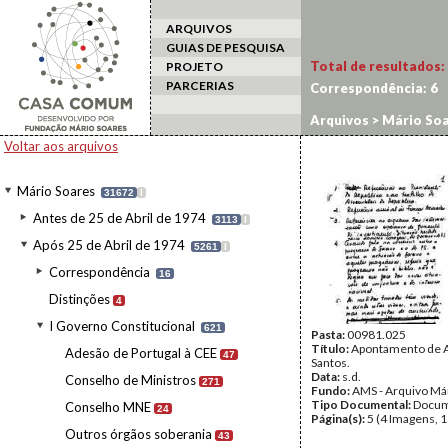
ARQUIVOS
GUIAS DE PESQUISA
Total de resultados:
PROJETO
PARCERIAS
Correspondência:
6
Arquivos
>
Mário Soa
Voltar aos arquivos
Mário Soares
31672
I
Antes de 25 de Abril de 1974
3113
I
Após 25 de Abril de 1974
5261
I
Correspondência
16
Distinções
4
I Governo Constitucional
621
Pasta:
00981.025
Título:
Apontamento de 
Adesão de Portugal à CEE
47
Santos.
Data:
s.d.
Conselho de Ministros
271
Fundo:
AMS - Arquivo Má
Tipo Documental:
Docum
Conselho MNE
24
Página(s):
5 (4 Imagens, 1
Outros órgãos soberania
43