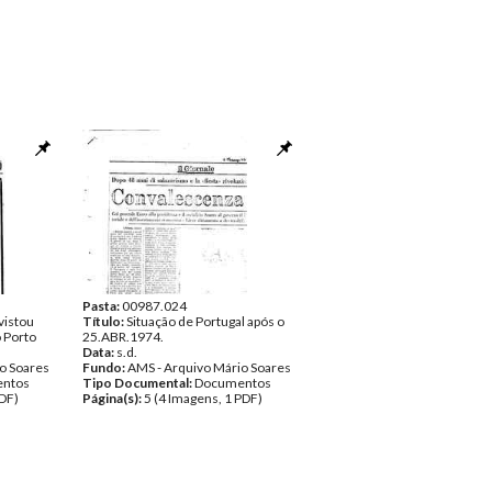
Pasta:
00987.024
vistou
Título:
Situação de Portugal após o
 Porto
25.ABR.1974.
Data:
s.d.
o Soares
Fundo:
AMS - Arquivo Mário Soares
ntos
Tipo Documental:
Documentos
PDF)
Página(s):
5 (4 Imagens, 1 PDF)