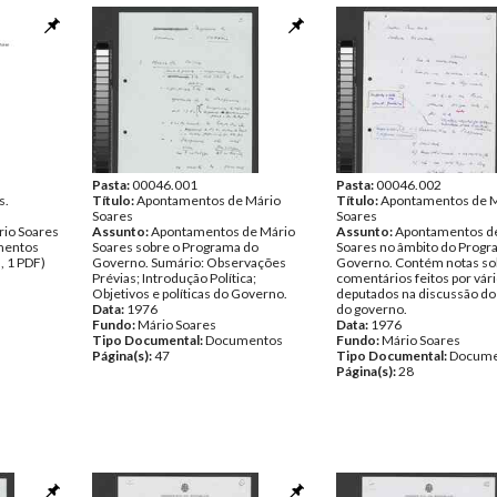
Pasta:
00046.001
Pasta:
00046.002
s.
Título:
Apontamentos de Mário
Título:
Apontamentos de 
Soares
Soares
rio Soares
Assunto:
Apontamentos de Mário
Assunto:
Apontamentos d
entos
Soares sobre o Programa do
Soares no âmbito do Progr
, 1 PDF)
Governo. Sumário: Observações
Governo. Contém notas so
Prévias; Introdução Política;
comentários feitos por vár
Objetivos e políticas do Governo.
deputados na discussão d
Data:
1976
do governo.
Fundo:
Mário Soares
Data:
1976
Tipo Documental:
Documentos
Fundo:
Mário Soares
Página(s):
47
Tipo Documental:
Docume
Página(s):
28