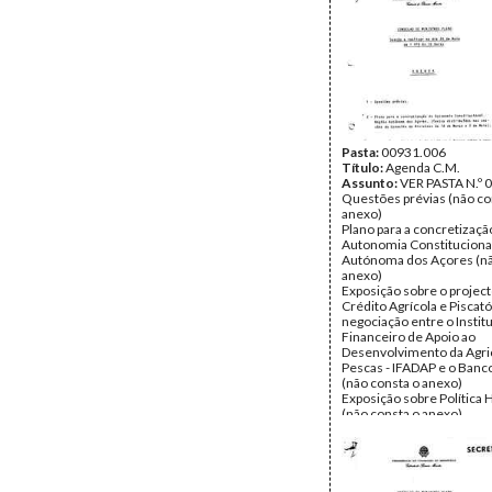
Ferreira Roldão & Filhos, 
Imposto de desenvolvim
florestal (não consta o an
Isenções fiscais a emigra
importações, por estes e
de máquinas, instrument
ou mecânicos
Revisão do regime tributá
indústria fosforeira
Data:
Pasta:
Terça, 23 de Maio 
00931.006
Fundo:
Título:
Agenda C.M.
AMS - Arquivo Má
Tipo Documental:
Assunto:
VER PASTA N.º 
ACTA
Página(s):
Questões prévias (não co
23
anexo)
Plano para a concretizaçã
Autonomia Constitucional
Autónoma dos Açores (nã
anexo)
Exposição sobre o projec
Crédito Agrícola e Piscat
negociação entre o Instit
Financeiro de Apoio ao
Desenvolvimento da Agric
Pescas - IFADAP e o Banc
(não consta o anexo)
Exposição sobre Política 
(não consta o anexo)
Exposição sobre a activid
científica em Portugal (nã
anexo)
Proposta de resolução que
Comissão de Estudos para 