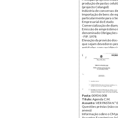
Página(s):
produção de pastas celul
118
(projecto Celangol)
Indústria de conservas de
Importação de bens de e
particularmente para o Se
Empresarial do Estado
Comercialização de diam
Emissão de empréstimo 
denominado Obrigações 
- FIP, 1978
Elevação da provisão dos 
que sejam devedores pe
entidades com residênci
nos países que foram col
portuguesas
Desintervenção do Estado
- Sociedade de Loteamen
Urbanizações, Lda.
Desintervenção do Estado 
Companhia de Investime
Prediais, SARL
Desintervenção do Estado 
Empresa Industrial de Co
Lda.
Declaração de situação 
difícil na Ornitex - Organ
Pasta:
00934.008
Técnica de Exportação, Ld
Título:
Agenda C.M.
cessação da intervenção 
Assunto:
VER PASTA N.º 
nesta empresa
Questões prévias (não co
Desintervenção do Estad
anexo)
Estaleiro António Pena - 
Informação sobre o CM pa
Construção Naval
Assuntos Económicos (nã