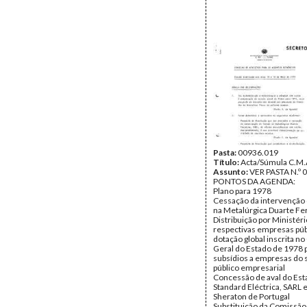
Pasta:
00936.019
Título:
Acta/Súmula C.M.
Assunto:
VER PASTA N.º 
PONTOS DA AGENDA:
Plano para 1978
Cessação da intervenção
na Metalúrgica Duarte Fer
Distribuição por Ministéri
respectivas empresas púb
dotação global inscrita 
Geral do Estado de 1978 
subsídios a empresas do 
público empresarial
Concessão de aval do Est
Standard Eléctrica, SARL 
Sheraton de Portugal
Substituição da Comissão