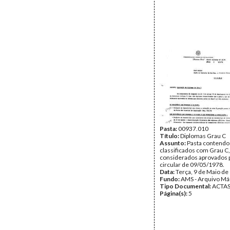
intervencionadas (não co
anexo)
Data:
Quarta, 26 de Abril
Fundo:
AMS - Arquivo Má
Tipo Documental:
ACTA
Página(s):
31
Pasta:
00937.010
Título:
Diplomas Grau C
Assunto:
Pasta contendo
classificados com Grau C
considerados aprovados p
circular de 09/05/1978.
Data:
Terça, 9 de Maio de
Fundo:
AMS - Arquivo Má
Tipo Documental:
ACTA
Página(s):
5