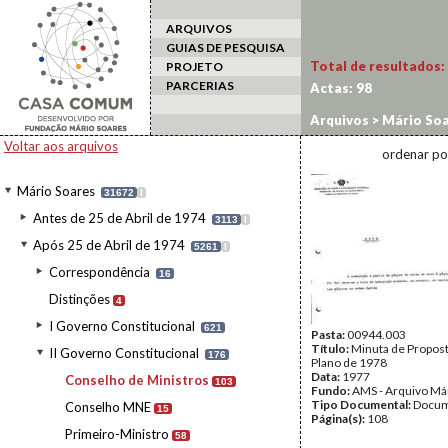
ARQUIVOS
GUIAS DE PESQUISA
Total de resultados:
PROJETO
PARCERIAS
Actas:
98
Arquivos
>
Mário Soa
Voltar aos arquivos
ordenar po
Mário Soares
31672
I
Antes de 25 de Abril de 1974
3113
I
Após 25 de Abril de 1974
5261
I
Correspondência
16
Distinções
4
I Governo Constitucional
621
Pasta:
00944.003
Título:
Minuta de Propost
II Governo Constitucional
176
Plano de 1978
Data:
1977
Conselho de Ministros
103
Fundo:
AMS - Arquivo Má
Tipo Documental:
Docum
Conselho MNE
15
Página(s):
108
Primeiro-Ministro
58