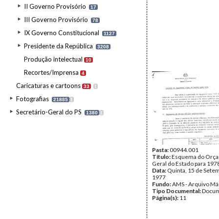
II Governo Provisório
17
III Governo Provisório
78
IX Governo Constitucional
1127
Presidente da República
3208
Produção intelectual
10
Recortes/Imprensa
4
Caricaturas e cartoons
33
I
Fotografias
21885
I
Secretário-Geral do PS
1380
I
Pasta:
00944.001
Título:
Esquema do Orç
Geral do Estado para 197
Data:
Quinta, 15 de Sete
1977
Fundo:
AMS - Arquivo Má
Tipo Documental:
Docum
Página(s):
11