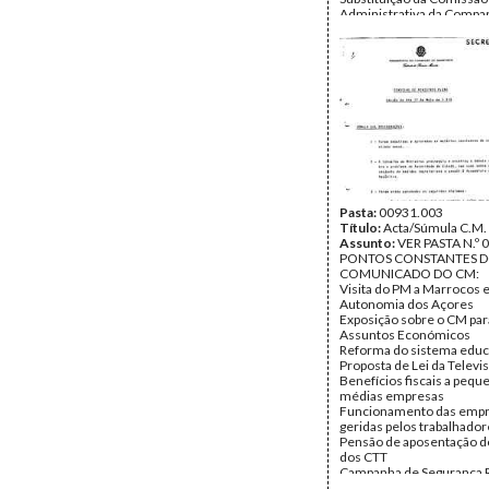
Administrativa da Compa
Fábrica de Fiação de Toma
Concessão de avales do E
empresas MAAL - Mármo
Algarve, Lda. e Touring Cl
Portugal - Indústria Turíst
(retirado)
Manutenção do sistema 
moratórias à Navotel -
Empreendimentos Turísti
Touring Club de Portugal (
Atribuições e competênci
Grupo de Fomento de Sub
de Importações (retirado
Pasta:
00931.003
Título:
Acta/Súmula C.M.
Obs.: Reunião realizada n
Assunto:
VER PASTA N.º 
16 de Maio de 1978.
PONTOS CONSTANTES 
Data:
COMUNICADO DO CM:
Sábado, 13 de Maio
Fundo:
Visita do PM a Marrocos e
AMS - Arquivo Má
Tipo Documental:
Autonomia dos Açores
ACTA
Página(s):
Exposição sobre o CM par
2
Assuntos Económicos
Reforma do sistema educ
Proposta de Lei da Televi
Benefícios fiscais a pequ
médias empresas
Funcionamento das emp
geridas pelos trabalhado
Pensão de aposentação d
dos CTT
Campanha de Segurança R
Extinção de taxas sobre a