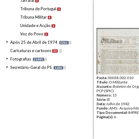
Tarrafal
2
Tribuna de Portugal
3
Tribuna Militar
6
Unidade e Acção
3
Voz do Povo
2
Após 25 de Abril de 1974
5261
I
Caricaturas e cartoons
33
I
Fotografias
21885
I
Secretário-Geral do PS
1380
I
Pasta:
00038.002.010
Título:
O Militante
Assunto:
Boletim de Org
PCP (SPIC)
Número:
13
Série:
III
Data:
Julho de 1942
Fundo:
AMS - Arquivo Má
Tipo Documental:
IMPR
Página(s):
6