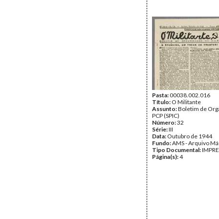
Pasta:
00038.002.016
Título:
O Militante
Assunto:
Boletim de Org
PCP (SPIC)
Número:
32
Série:
III
Data:
Outubro de 1944
Fundo:
AMS - Arquivo Má
Tipo Documental:
IMPR
Página(s):
4