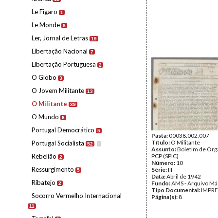
Le Figaro
1
Le Monde
8
Ler, Jornal de Letras
19
Libertação Nacional
7
Libertação Portuguesa
2
O Globo
3
O Jovem Militante
13
O Militante
39
O Mundo
6
Portugal Democrático
5
Pasta:
00038.002.007
Título:
O Militante
Portugal Socialista
52
I
Assunto:
Boletim de Org
Rebelião
PCP (SPIC)
2
Número:
10
Ressurgimento
Série:
III
5
Data:
Abril de 1942
Ribatejo
Fundo:
AMS - Arquivo Má
2
Tipo Documental:
IMPR
Socorro Vermelho Internacional
Página(s):
8
11