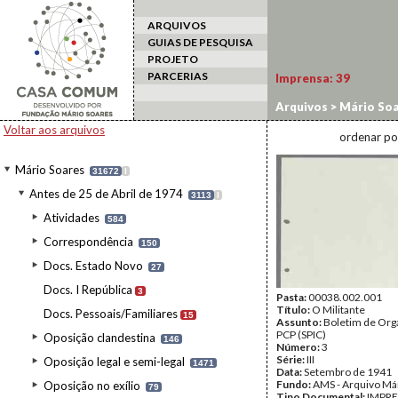
ARQUIVOS
GUIAS DE PESQUISA
PROJETO
PARCERIAS
Imprensa:
39
Arquivos
>
Mário Soa
Voltar aos arquivos
ordenar po
Mário Soares
31672
I
Antes de 25 de Abril de 1974
3113
I
Atividades
584
Correspondência
150
Docs. Estado Novo
27
Docs. I República
3
Pasta:
00038.002.001
Título:
O Militante
Docs. Pessoais/Familiares
15
Assunto:
Boletim de Org
PCP (SPIC)
Oposição clandestina
146
Número:
3
Série:
III
Oposição legal e semi-legal
1471
Data:
Setembro de 1941
Fundo:
AMS - Arquivo Má
Oposição no exílio
79
Tipo Documental:
IMPR