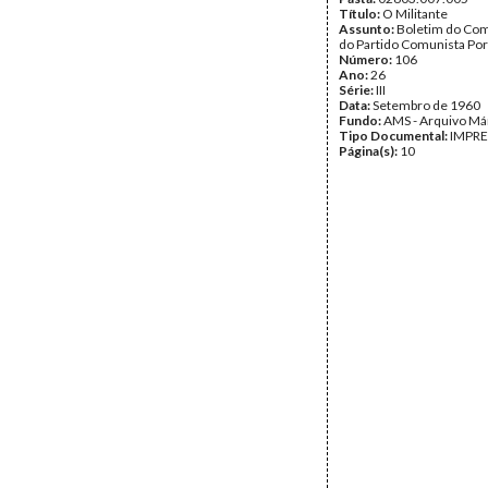
Título:
O Militante
Assunto:
Boletim do Com
do Partido Comunista Po
Número:
106
Ano:
26
Série:
III
Data:
Setembro de 1960
Fundo:
AMS - Arquivo Má
Tipo Documental:
IMPR
Página(s):
10