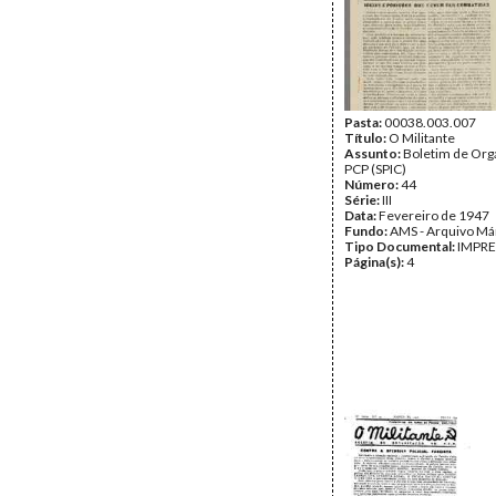
Pasta:
00038.003.007
Título:
O Militante
Assunto:
Boletim de Org
PCP (SPIC)
Número:
44
Série:
III
Data:
Fevereiro de 1947
Fundo:
AMS - Arquivo Má
Tipo Documental:
IMPR
Página(s):
4