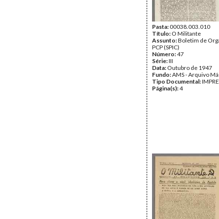
Pasta:
00038.003.010
Título:
O Militante
Assunto:
Boletim de Org
PCP (SPIC)
Número:
47
Série:
III
Data:
Outubro de 1947
Fundo:
AMS - Arquivo Má
Tipo Documental:
IMPR
Página(s):
4