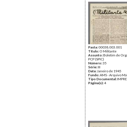
Pasta:
00038.003.001
Título:
O Militante
Assunto:
Boletim de Org
PCP (SPIC)
Número:
35
Série:
III
Data:
Janeiro de 1945
Fundo:
AMS - Arquivo Má
Tipo Documental:
IMPR
Página(s):
4