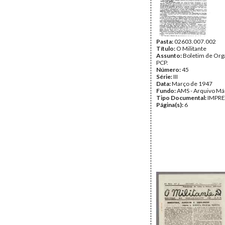
Pasta:
02603.007.002
Título:
O Militante
Assunto:
Boletim de Org
PCP.
Número:
45
Série:
III
Data:
Março de 1947
Fundo:
AMS - Arquivo Má
Tipo Documental:
IMPR
Página(s):
6