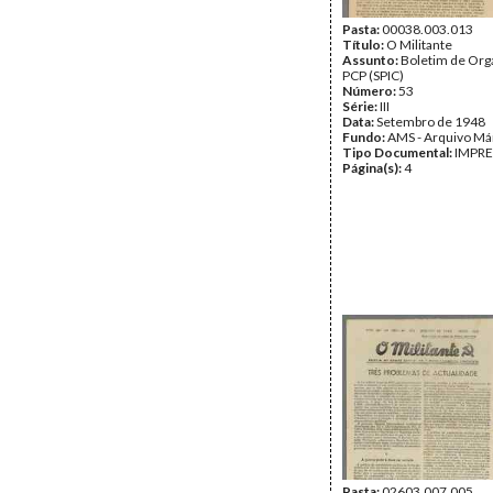
Pasta:
00038.003.013
Título:
O Militante
Assunto:
Boletim de Org
PCP (SPIC)
Número:
53
Série:
III
Data:
Setembro de 1948
Fundo:
AMS - Arquivo Má
Tipo Documental:
IMPR
Página(s):
4
Pasta:
02603.007.005