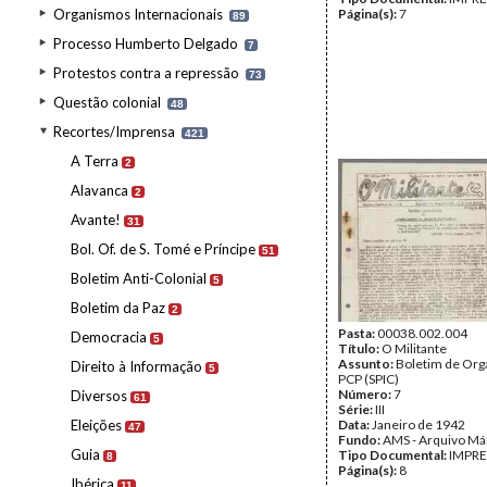
Organismos Internacionais
Página(s):
7
89
Processo Humberto Delgado
7
Protestos contra a repressão
73
Questão colonial
48
Recortes/Imprensa
421
A Terra
2
Alavanca
2
Avante!
31
Bol. Of. de S. Tomé e Príncipe
51
Boletim Anti-Colonial
5
Boletim da Paz
2
Pasta:
00038.002.004
Democracia
5
Título:
O Militante
Assunto:
Boletim de Org
Direito à Informação
5
PCP (SPIC)
Número:
7
Diversos
61
Série:
III
Eleições
Data:
Janeiro de 1942
47
Fundo:
AMS - Arquivo Má
Guia
Tipo Documental:
IMPR
8
Página(s):
8
Ibérica
11