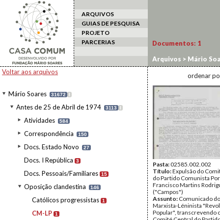
ARQUIVOS
GUIAS DE PESQUISA
PROJETO
PARCERIAS
Documentos:
1
Arquivos
>
Mário Soa
Voltar aos arquivos
ordenar po
Mário Soares
31672
I
Antes de 25 de Abril de 1974
3113
I
Atividades
584
Correspondência
150
Docs. Estado Novo
27
Docs. I República
3
Pasta:
02585.002.002
Título:
Expulsão do Comit
Docs. Pessoais/Familiares
15
do Partido Comunista Po
Francisco Martins Rodrig
Oposição clandestina
146
("Campos")
Assunto:
Comunicado do
Católicos progressistas
1
Marxista-Léninista "Revo
Popular", transcrevendo c
CM-LP
1
Comité Central do Parti