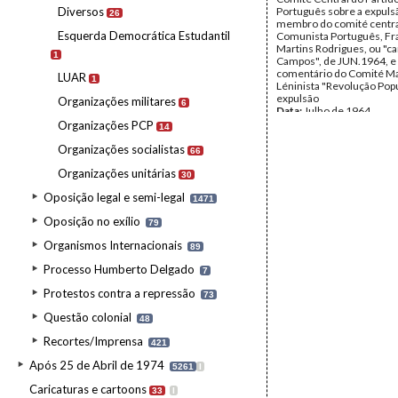
Diversos
Português sobre a expul
26
membro do comité centra
Esquerda Democrática Estudantil
Comunista Português, Fr
Martins Rodrigues, ou "
1
Campos", de JUN.1964, e
comentário do Comité Ma
LUAR
1
Léninista "Revolução Popu
expulsão
Organizações militares
6
Data:
Julho de 1964
Fundo:
AMS - Arquivo Má
Organizações PCP
14
Tipo Documental:
Docum
Página(s):
19
Organizações socialistas
66
Organizações unitárias
30
Oposição legal e semi-legal
1471
Oposição no exílio
79
Organismos Internacionais
89
Processo Humberto Delgado
7
Protestos contra a repressão
73
Questão colonial
48
Recortes/Imprensa
421
Após 25 de Abril de 1974
5261
I
Caricaturas e cartoons
33
I