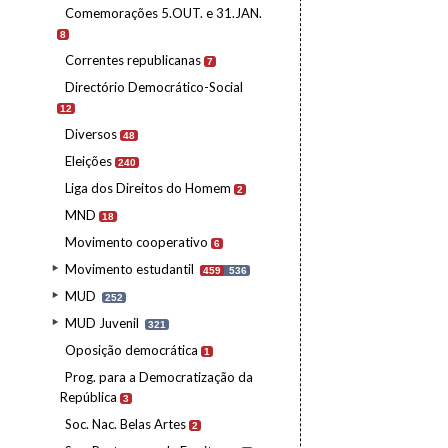
Comemorações 5.OUT. e 31.JAN.
8
Correntes republicanas
7
Directório Democrático-Social
12
Diversos
48
Eleições
240
Liga dos Direitos do Homem
2
MND
18
Movimento cooperativo
6
Movimento estudantil
459
536
MUD
252
MUD Juvenil
321
Oposição democrática
1
Prog. para a Democratização da
República
3
Soc. Nac. Belas Artes
2