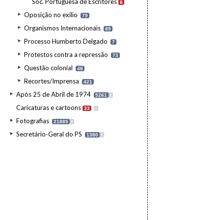
Soc. Portuguesa de Escritores
6
Oposição no exílio
79
Organismos Internacionais
89
Processo Humberto Delgado
7
Protestos contra a repressão
73
Questão colonial
48
Recortes/Imprensa
421
Após 25 de Abril de 1974
5261
I
Caricaturas e cartoons
33
I
Fotografias
21885
I
Secretário-Geral do PS
1380
I