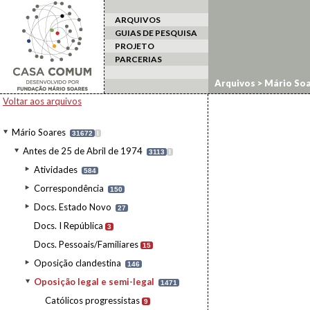
ARQUIVOS
GUIAS DE PESQUISA
PROJETO
PARCERIAS
Arquivos
>
Mário Soa
Voltar aos arquivos
Mário Soares
31672
I
Antes de 25 de Abril de 1974
3113
I
Atividades
584
Correspondência
150
Docs. Estado Novo
27
Docs. I República
3
Docs. Pessoais/Familiares
15
Oposição clandestina
146
Oposição legal e semi-legal
1471
Católicos progressistas
9