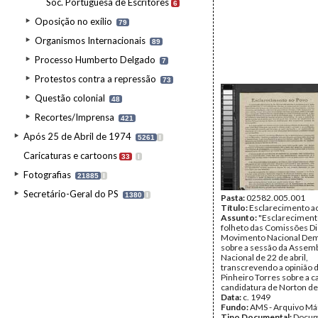
Soc. Portuguesa de Escritores
6
Oposição no exílio
79
Organismos Internacionais
89
Processo Humberto Delgado
7
Protestos contra a repressão
73
Questão colonial
48
Recortes/Imprensa
421
Após 25 de Abril de 1974
5261
I
Caricaturas e cartoons
33
I
Fotografias
21885
I
Secretário-Geral do PS
1380
I
Pasta:
02582.005.001
Título:
Esclarecimento a
Assunto:
"Esclarecimento
folheto das Comissões Dis
Movimento Nacional Dem
sobre a sessão da Assemb
Nacional de 22 de abril,
transcrevendo a opinião 
Pinheiro Torres sobre a 
candidatura de Norton de
Data:
c. 1949
Fundo:
AMS - Arquivo Má
Tipo Documental:
Docum