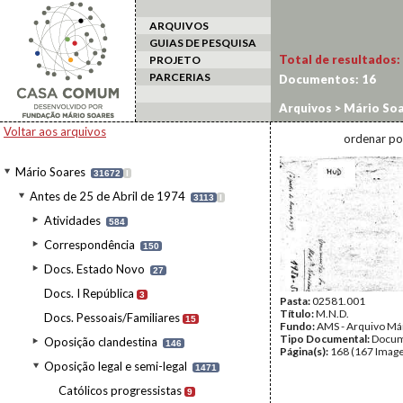
ARQUIVOS
GUIAS DE PESQUISA
Total de resultados:
PROJETO
PARCERIAS
Documentos:
16
Arquivos
>
Mário Soa
Voltar aos arquivos
ordenar po
Mário Soares
31672
I
Antes de 25 de Abril de 1974
3113
I
Atividades
584
Correspondência
150
Docs. Estado Novo
27
Docs. I República
3
Pasta:
02581.001
Título:
M.N.D.
Docs. Pessoais/Familiares
15
Fundo:
AMS - Arquivo Má
Tipo Documental:
Docum
Oposição clandestina
146
Página(s):
168 (167 Image
Oposição legal e semi-legal
1471
Católicos progressistas
9