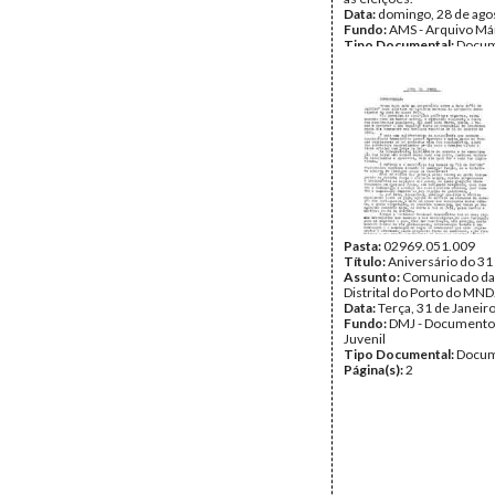
Data:
domingo, 28 de ago
Fundo:
AMS - Arquivo Má
Tipo Documental:
Docum
Página(s):
5
Pasta:
02969.051.009
Título:
Aniversário do 31
Assunto:
Comunicado da
Distrital do Porto do MND
Data:
Terça, 31 de Janeir
Fundo:
DMJ - Documento
Juvenil
Tipo Documental:
Docum
Página(s):
2