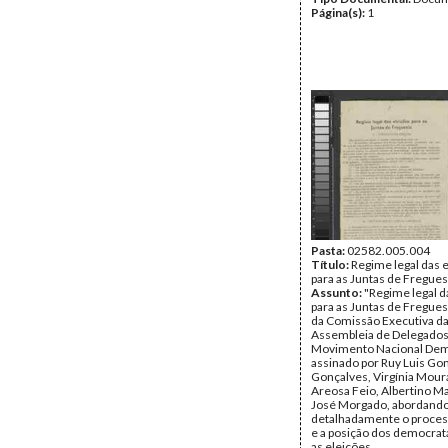
Página(s):
1
Pasta:
02582.005.004
Título:
Regime legal das 
para as Juntas de Fregues
Assunto:
"Regime legal d
para as Juntas de Freguesi
da Comissão Executiva d
Assembleia de Delegados
Movimento Nacional Dem
assinado por Ruy Luis Go
Gonçalves, Virgínia Mour
Areosa Feio, Albertino M
José Morgado, abordand
detalhadamente o process
e a posição dos democrat
as eleições.