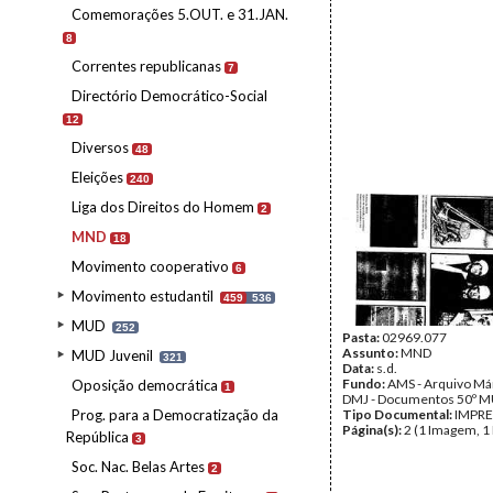
Comemorações 5.OUT. e 31.JAN.
8
Correntes republicanas
7
Directório Democrático-Social
12
Diversos
48
Eleições
240
Liga dos Direitos do Homem
2
MND
18
Movimento cooperativo
6
Movimento estudantil
459
536
MUD
252
Pasta:
02969.077
Assunto:
MND
MUD Juvenil
321
Data:
s.d.
Fundo:
AMS - Arquivo Már
Oposição democrática
1
DMJ - Documentos 50º M
Prog. para a Democratização da
Tipo Documental:
IMPR
Página(s):
2 (1 Imagem, 1
República
3
Soc. Nac. Belas Artes
2