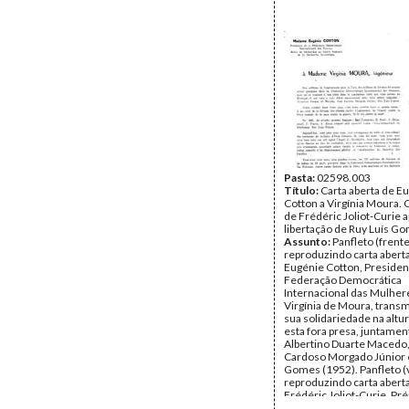
Pasta:
02598.003
Título:
Carta aberta de E
Cotton a Virgínia Moura. 
de Frédéric Joliot-Curie 
libertação de Ruy Luís G
Assunto:
Panfleto (frente
reproduzindo carta abert
Eugénie Cotton, Presiden
Federação Democrática
Internacional das Mulheres
Virgínia de Moura, transm
sua solidariedade na altu
esta fora presa, juntame
Albertino Duarte Macedo,
Cardoso Morgado Júnior e
Gomes (1952). Panfleto (
reproduzindo carta abert
Frédéric Joliot-Curie, Pr
da Medicina, apelando à l