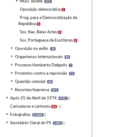
MUD Juvenil
321
Oposição democrática
1
Prog. para a Democratização da
República
3
Soc. Nac. Belas Artes
2
Soc. Portuguesa de Escritores
6
Oposição no exílio
79
Organismos Internacionais
89
Processo Humberto Delgado
7
Protestos contra a repressão
73
Questão colonial
48
Recortes/Imprensa
421
Após 25 de Abril de 1974
5261
I
Caricaturas e cartoons
33
I
Fotografias
21885
I
Secretário-Geral do PS
1380
I