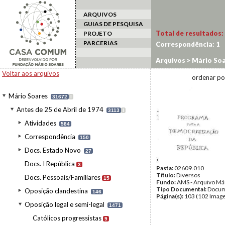
ARQUIVOS
GUIAS DE PESQUISA
Total de resultados:
PROJETO
PARCERIAS
Correspondência:
1
Arquivos
>
Mário Soa
Democratização da R
Voltar aos arquivos
ordenar po
Mário Soares
31672
I
Antes de 25 de Abril de 1974
3113
I
Atividades
584
Correspondência
150
Docs. Estado Novo
27
Docs. I República
3
Pasta:
02609.010
Título:
Diversos
Docs. Pessoais/Familiares
15
Fundo:
AMS - Arquivo Má
Tipo Documental:
Docum
Oposição clandestina
146
Página(s):
103 (102 Image
Oposição legal e semi-legal
1471
Católicos progressistas
9