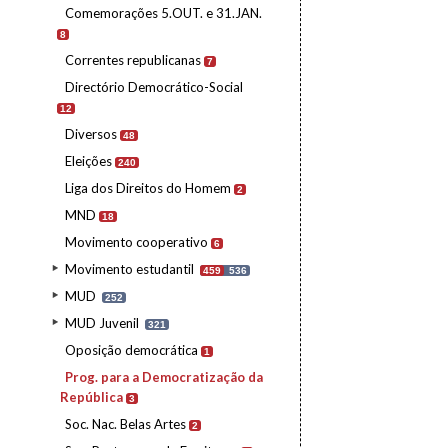
Comemorações 5.OUT. e 31.JAN.
8
Correntes republicanas
7
Directório Democrático-Social
12
Diversos
48
Eleições
240
Liga dos Direitos do Homem
2
MND
18
Movimento cooperativo
6
Movimento estudantil
459
536
MUD
252
MUD Juvenil
321
Oposição democrática
1
Prog. para a Democratização da
República
3
Soc. Nac. Belas Artes
2