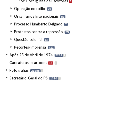
Soc. Portuguesa de Escritores
6
Oposição no exílio
79
Organismos Internacionais
89
Processo Humberto Delgado
7
Protestos contra a repressão
73
Questão colonial
48
Recortes/Imprensa
421
Após 25 de Abril de 1974
5261
I
Caricaturas e cartoons
33
I
Fotografias
21885
I
Secretário-Geral do PS
1380
I