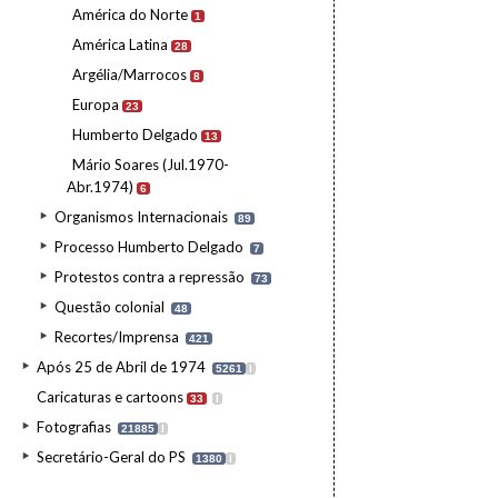
América do Norte
1
América Latina
28
Argélia/Marrocos
8
Europa
23
Humberto Delgado
13
Mário Soares (Jul.1970-
Abr.1974)
6
Organismos Internacionais
89
Processo Humberto Delgado
7
Protestos contra a repressão
73
Questão colonial
48
Recortes/Imprensa
421
Após 25 de Abril de 1974
5261
I
Caricaturas e cartoons
33
I
Fotografias
21885
I
Secretário-Geral do PS
1380
I