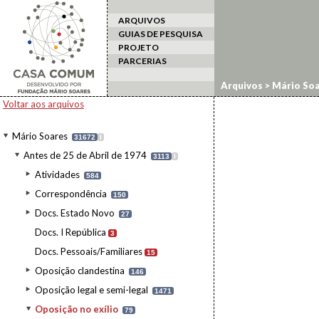
ARQUIVOS
GUIAS DE PESQUISA
PROJETO
PARCERIAS
Arquivos
>
Mário Soa
Voltar aos arquivos
Mário Soares
31672
I
Antes de 25 de Abril de 1974
3113
I
Atividades
584
Correspondência
150
Docs. Estado Novo
27
Docs. I República
3
Docs. Pessoais/Familiares
15
Oposição clandestina
146
Oposição legal e semi-legal
1471
Oposição no exílio
79