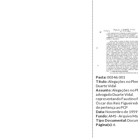
Pasta:
00346.001
Título:
Alegações no Plen
Duarte Vidal
Assunto:
Alegações no Pl
advogado Duarte Vidal,
representando Faustino 
Óscar dos Reis Figueired
de pertença ao PCP
Data:
Novembro de 1959
Fundo:
AMS - Arquivo Má
Tipo Documental:
Docum
Página(s):
6