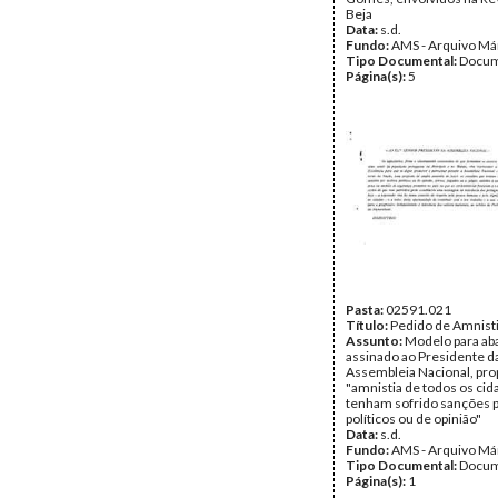
Beja
Data:
s.d.
Fundo:
AMS - Arquivo Má
Tipo Documental:
Docum
Página(s):
5
Pasta:
02591.021
Título:
Pedido de Amnist
Assunto:
Modelo para ab
assinado ao Presidente d
Assembleia Nacional, pr
"amnistia de todos os ci
tenham sofrido sanções 
políticos ou de opinião"
Data:
s.d.
Fundo:
AMS - Arquivo Má
Tipo Documental:
Docum
Página(s):
1