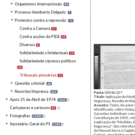
Organismos Internacionais
89
Processo Humberto Delgado
7
Protestos contra a repressão
73
Contra a Censura
17
Contra acções da PIDE
10
Diversos
5
Solidariedade c/intelectuais
13
Solidariedade c/presos políticos
15
Tribunais plenários
13
Questão colonial
48
Recortes/Imprensa
421
Pasta:
00346.027
Título:
Aplicação de Med
Após 25 de Abril de 1974
5261
I
Segurança, Revolta de Be
Assunto:
Texto, de autor
Caricaturas e cartoons
33
I
identificado, sobre Viola
Garantias Individuais con
Fotografias
21885
I
Constituição de 1933, re
à aplicação de "Medidas 
Secretário-Geral do PS
1380
I
Segurança". São referidos
de Manuel Serra e Capitão
Gomes, envolvidos na Re