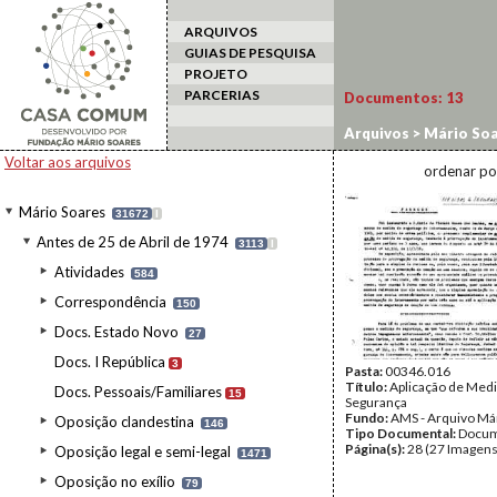
ARQUIVOS
GUIAS DE PESQUISA
PROJETO
PARCERIAS
Documentos:
13
Arquivos
>
Mário Soa
plenários
Voltar aos arquivos
ordenar po
Mário Soares
31672
I
Antes de 25 de Abril de 1974
3113
I
Atividades
584
Correspondência
150
Docs. Estado Novo
27
Docs. I República
3
Pasta:
00346.016
Título:
Aplicação de Med
Docs. Pessoais/Familiares
15
Segurança
Fundo:
AMS - Arquivo Má
Oposição clandestina
146
Tipo Documental:
Docum
Página(s):
28 (27 Imagens
Oposição legal e semi-legal
1471
Oposição no exílio
79