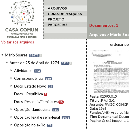
ARQUIVOS
GUIAS DE PESQUISA
PROJETO
PARCERIAS
Documentos:
1
Arquivos
>
Mário Soa
Voltar aos arquivos
ordenar po
Mário Soares
31672
I
Antes de 25 de Abril de 1974
3113
I
Atividades
584
Correspondência
150
Docs. Estado Novo
27
Docs. I República
3
Pasta:
02595.015
Título:
P.A.I.G.C.
Docs. Pessoais/Familiares
15
Assunto:
PAIGC; CONCP
Data:
1963
Oposição clandestina
146
Fundo:
AMS - Arquivo Má
Tipo Documental:
Docum
Oposição legal e semi-legal
1471
Página(s):
6 (5 Imagens, 1
Oposição no exílio
79