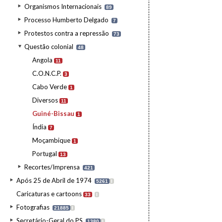
Organismos Internacionais
89
Processo Humberto Delgado
7
Protestos contra a repressão
73
Questão colonial
48
Angola
11
C.O.N.C.P.
3
Cabo Verde
1
Diversos
11
Guiné-Bissau
1
Índia
7
Moçambique
1
Portugal
13
Recortes/Imprensa
421
Após 25 de Abril de 1974
5261
I
Caricaturas e cartoons
33
I
Fotografias
21885
I
Secretário-Geral do PS
1380
I