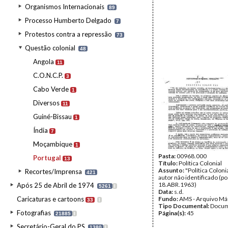
Organismos Internacionais
89
Processo Humberto Delgado
7
Protestos contra a repressão
73
Questão colonial
48
Angola
11
C.O.N.C.P.
3
Cabo Verde
1
Diversos
11
Guiné-Bissau
1
Índia
7
Moçambique
1
Pasta:
00968.000
Portugal
13
Título:
Política Colonial
Assunto:
"Política Colonia
Recortes/Imprensa
421
autor não identificado (po
18.ABR.1963)
Após 25 de Abril de 1974
5261
I
Data:
s.d.
Caricaturas e cartoons
Fundo:
AMS - Arquivo Má
33
I
Tipo Documental:
Docum
Fotografias
Página(s):
45
21885
I
Secretário-Geral do PS
1380
I