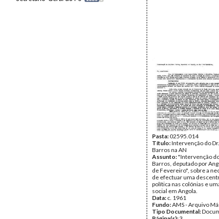
Pasta:
02595.014
Título:
Intervenção do Dr.
Barros na AN
Assunto:
"Intervenção do 
Barros, deputado por Ango
de Fevereiro", sobre a n
de efectuar uma descentr
política nas colónias e u
social em Angola.
Data:
c. 1961
Fundo:
AMS - Arquivo Má
Tipo Documental:
Docum
Página(s):
3