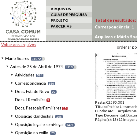
ARQUIVOS
GUIAS DE PESQUISA
Total de resultados:
PROJETO
PARCERIAS
Correspondência:
1
Arquivos
>
Mário Soa
Voltar aos arquivos
ordenar po
Mário Soares
31672
I
Antes de 25 de Abril de 1974
3113
I
Atividades
584
Correspondência
150
Docs. Estado Novo
27
Docs. I República
3
Pasta:
02595.001
Título:
Política Ultramari
Docs. Pessoais/Familiares
15
Fundo:
AMS - Arquivo Má
Tipo Documental:
Docum
Oposição clandestina
146
Página(s):
13 (12 Imagens
Oposição legal e semi-legal
1471
Oposição no exílio
79