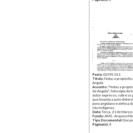
Pasta:
02595.011
Título:
Notas a propósito 
Angola
Assunto:
"Notas a propós
de Angola", fotocópia de 
autor expresso, sobre os
que levanta a auto-deter
povo angolano e defesa d
não indígenas.
Data:
Terça, 21 de Março
Fundo:
AMS - Arquivo Má
Tipo Documental:
Docum
Página(s):
4