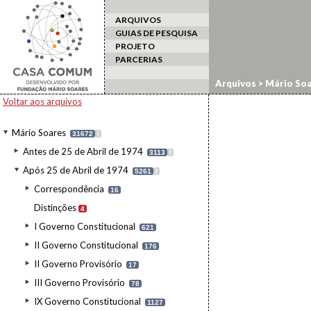
ARQUIVOS
GUIAS DE PESQUISA
PROJETO
PARCERIAS
Arquivos
>
Mário Soa
Personalidades/Inst
Voltar aos arquivos
Mário Soares
31672
I
Antes de 25 de Abril de 1974
3113
I
Após 25 de Abril de 1974
5261
I
Correspondência
16
Distinções
4
I Governo Constitucional
621
II Governo Constitucional
176
II Governo Provisório
17
III Governo Provisório
78
IX Governo Constitucional
1127