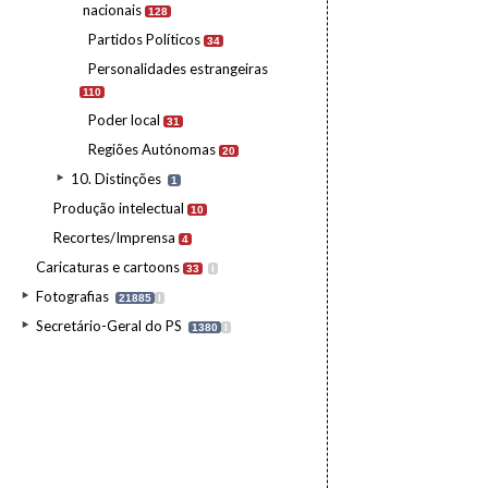
nacionais
128
Partidos Políticos
34
Personalidades estrangeiras
110
Poder local
31
Regiões Autónomas
20
10. Distinções
1
Produção intelectual
10
Recortes/Imprensa
4
Caricaturas e cartoons
33
I
Fotografias
21885
I
Secretário-Geral do PS
1380
I