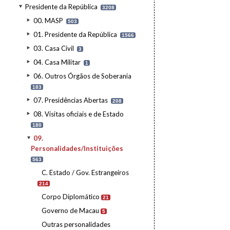
Presidente da República
3208
00. MASP
503
01. Presidente da República
1566
03. Casa Civil
3
04. Casa Militar
1
06. Outros Órgãos de Soberania
183
07. Presidências Abertas
208
08. Visitas oficiais e de Estado
180
09.
Personalidades/Instituições
563
C. Estado / Gov. Estrangeiros
214
Corpo Diplomático
21
Governo de Macau
5
Outras personalidades