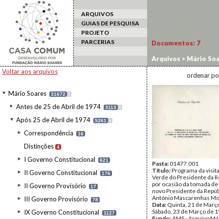
ARQUIVOS
GUIAS DE PESQUISA
PROJETO
PARCERIAS
Documentos:
7
Arquivos
>
Mário Soa
Estado
>
1991
Voltar aos arquivos
ordenar po
Mário Soares
31672
I
Antes de 25 de Abril de 1974
3113
I
Após 25 de Abril de 1974
5261
I
Correspondência
16
Distinções
4
I Governo Constitucional
621
Pasta:
01477.001
Título:
Programa da visit
II Governo Constitucional
176
Verde do Presidente da R
por ocasião da tomada de
II Governo Provisório
17
novo Presidente da Repúbl
António Mascarenhas Mo
III Governo Provisório
78
Data:
Quinta, 21 de Março
Sábado, 23 de Março de 
IX Governo Constitucional
1127
Fundo:
AMS - Arquivo Má