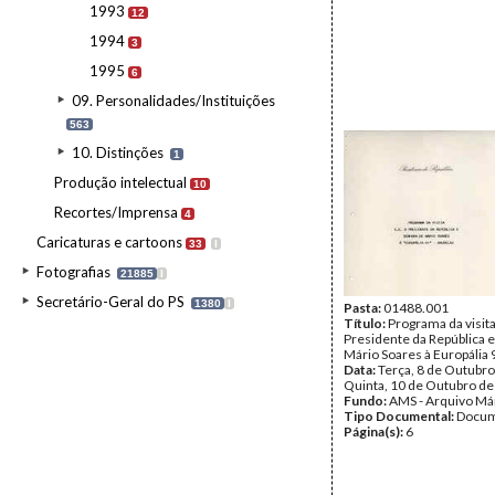
1993
12
1994
3
1995
6
09. Personalidades/Instituições
563
10. Distinções
1
Produção intelectual
10
Recortes/Imprensa
4
Caricaturas e cartoons
33
I
Fotografias
21885
I
Secretário-Geral do PS
1380
I
Pasta:
01488.001
Título:
Programa da visit
Presidente da República 
Mário Soares à Europália 
Data:
Terça, 8 de Outubro
Quinta, 10 de Outubro d
Fundo:
AMS - Arquivo Má
Tipo Documental:
Docum
Página(s):
6