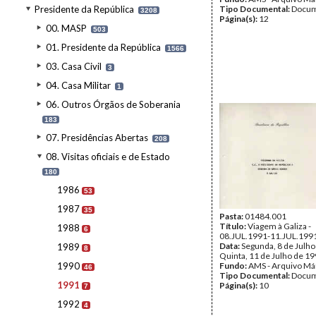
Presidente da República
Tipo Documental:
Docum
3208
Página(s):
12
00. MASP
503
01. Presidente da República
1566
03. Casa Civil
3
04. Casa Militar
1
06. Outros Órgãos de Soberania
183
07. Presidências Abertas
208
08. Visitas oficiais e de Estado
180
1986
53
1987
35
Pasta:
01484.001
Título:
Viagem à Galiza -
1988
6
08.JUL.1991-11.JUL.199
Data:
Segunda, 8 de Julho
1989
8
Quinta, 11 de Julho de 1
1990
Fundo:
AMS - Arquivo Má
46
Tipo Documental:
Docum
1991
Página(s):
10
7
1992
4