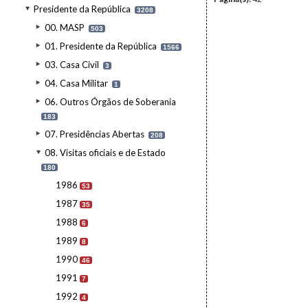
Presidente da República
3208
00. MASP
503
01. Presidente da República
1566
03. Casa Civil
3
04. Casa Militar
1
06. Outros Órgãos de Soberania
183
07. Presidências Abertas
208
08. Visitas oficiais e de Estado
180
1986
53
1987
35
1988
6
1989
8
1990
46
1991
7
1992
4