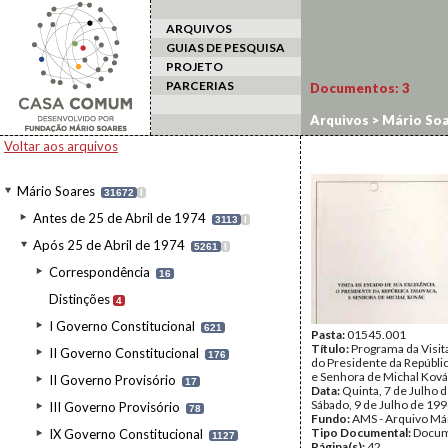
ARQUIVOS
GUIAS DE PESQUISA
PROJETO
PARCERIAS
Documentos:
3
Arquivos
>
Mário Soa
Voltar aos arquivos
Mário Soares
31672
I
Antes de 25 de Abril de 1974
3113
I
Após 25 de Abril de 1974
5261
I
Correspondência
16
Distinções
4
I Governo Constitucional
621
Pasta:
01545.001
Título:
Programa da Visit
II Governo Constitucional
176
do Presidente da Repúbli
e Senhora de Michal Kov
II Governo Provisório
17
Data:
Quinta, 7 de Julho d
Sábado, 9 de Julho de 19
III Governo Provisório
78
Fundo:
AMS - Arquivo Má
Tipo Documental:
Docum
IX Governo Constitucional
1127
Página(s):
42