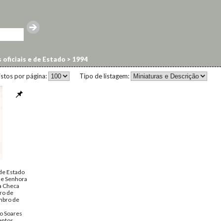
s oficiais e de Estado
>
1994
istos por página:
Tipo de listagem:
 de Estado
 e Senhora
a Checa
ro de
mbro de
o Soares
ntos