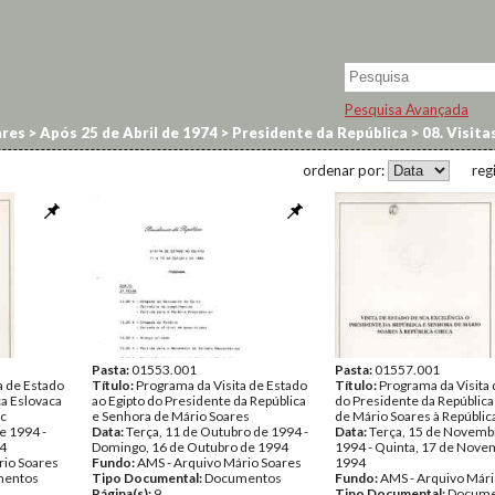
Pesquisa Avançada
res
>
Após 25 de Abril de 1974
>
Presidente da República
>
08. Visita
ordenar por:
reg
Pasta:
01553.001
Pasta:
01557.001
a de Estado
Título:
Programa da Visita de Estado
Título:
Programa da Visita
ca Eslovaca
ao Egipto do Presidente da República
do Presidente da República
ác
e Senhora de Mário Soares
de Mário Soares à Repúblic
e 1994 -
Data:
Terça, 11 de Outubro de 1994 -
Data:
Terça, 15 de Novemb
94
Domingo, 16 de Outubro de 1994
1994 - Quinta, 17 de Nove
rio Soares
Fundo:
AMS - Arquivo Mário Soares
1994
entos
Tipo Documental:
Documentos
Fundo:
AMS - Arquivo Mári
Página(s):
9
Tipo Documental:
Docume