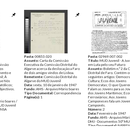
Pasta:
00853.020
Pasta:
02969.007.002
Assunto:
Carta da Comissão
Título:
MUD Juvenil - A Ju
issão
Executiva da Comissão Distrital do
em Luta pelo seu Futuro
 os
Algarve acerca da deslocação a Faro
Assunto:
Boletim n.º 2 da
mento e
de dois amigos vindos de Lisboa.
Distrital de Faro. Contém o
il; À
Remetente:
Comissão Distrital do
seguintes artigos: Democra
ue Nós
Algarve do MUD Juvenil
Cultura; Ecos dos Jovens
tólicos;
Data:
sexta, 10 de janeiro de 1947
Democratas; O que Quere
bjectivos.
Fundo:
AMS - Arquivo Mário Soares
Falam as Jovens para as Jo
Tipo Documental:
Correspondencia
dos Jovens Marítimos; Eco
Página(s):
1
Ferroviários; Aos Jovens
io Soares /
Camponeses fala um Jove
UD Juvenil
Camponês.
ENSA
Número:
2
Data:
Fevereiro de 1947
Fundo:
AMS - Arquivo Mári
DMJ - Documentos 50º MUD
Tipo Documental:
IMPRE
Página(s):
4