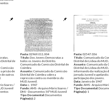
entos
Pasta:
02969.011.004
Pasta:
02547.036
ratas.
Título:
Dos Jovens Democratas a
Título:
Comunicado da Co
Distrital de
todos os Jovens do Distrito.
Distrital de Lisboa do MUD 
Comunicado da Comissão Distrital de
Assunto:
Comunicado da 
 Comissão
Coimbra
Distrital de Lisboa do MUD 
 a prisão de
Assunto:
Comunicado da Comissão
informando da realização 
e de outros
Distrital de Coimbra sobre a
jornada Juvenil e apelando 
.
repressão contra os membros do
participação dos jovens.
MUD Juvenil.
Data:
Janeiro de 1947
io Soares /
Data:
c. 1947
Fundo:
AMS - Arquivo Mári
UD Juvenil
Fundo:
AMS - Arquivo Mário Soares /
Tipo Documental:
Docume
entos
DMJ - Documentos 50º MUD Juvenil
Página(s):
1
Tipo Documental:
Documentos
Página(s):
2