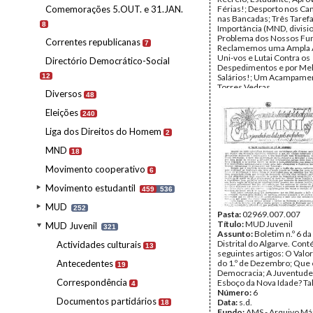
Comemorações 5.OUT. e 31.JAN.
Férias!; Desporto nos Ca
nas Bancadas; Três Taref
8
Importância (MND, divisi
Problema dos Nossos Fu
Correntes republicanas
7
Reclamemos uma Ampla A
Uni-vos e Lutai Contra os
Directório Democrático-Social
Despedimentos e por Me
12
Salários!; Um Acampame
Torres Vedras.
Diversos
48
Número:
1
Data:
s.d.
Eleições
240
Fundo:
AMS - Arquivo Már
DMJ - Documentos 50º M
Liga dos Direitos do Homem
2
Tipo Documental:
IMPR
Página(s):
4
MND
18
Movimento cooperativo
6
Movimento estudantil
459
536
MUD
252
Pasta:
02969.007.007
Título:
MUD Juvenil
MUD Juvenil
321
Assunto:
Boletim n.º 6 d
Distrital do Algarve. Con
Actividades culturais
13
seguintes artigos: O Valo
Antecedentes
do 1.º de Dezembro; Que 
19
Democracia; A Juventud
Correspondência
Esboço da Nova Idade? Ta
4
Número:
6
Documentos partidários
Data:
s.d.
18
Fundo:
AMS - Arquivo Már