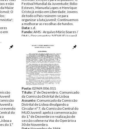
pos e não
Festival Mundial da Juventude; Ilídio
 da Maior
Esteves, Manuela Lopes e Henrique
nismo); O
Cristo já estão em Liberdade; Jovens
os;
de todo o País reúnem-se para
nistia!;
organizar a luta juvenil; Continuemos
a melhorar as recolhas de fundos.
hores
Data:
s.d.
to em
Fundo:
AMS - Arquivo Mário Soares /
DMJ - Documentos 50º MUD Juvenil
Tipo Documental:
IMPRENSA
Página(s):
3
o Soares /
 Juvenil
NSA
Pasta:
02969.006.011
missão
Título:
1º de Dezembro. Comunicado
Juvenil
da Comissão Distrital de Lisboa
Comissão
Assunto:
Comunicado da Comissão
Juvenil a
Distrital de Lisboa divulgando a
nscrevendo
Circular nº 7, da Comissão Central do
Central do
MUD Juvenil: apelo à comemoração
a a
do 1.º de Dezembro e realização de
Lisboa a
sessão solene na Voz do Operário a
es do 1.º
30 de Novembro.
Data:
Novembro de 1946