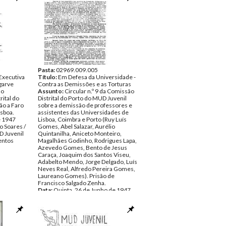
Pasta:
02969.009.005
Executiva
Título:
Em Defesa da Universidade -
lgarve
Contra as Demissões e as Torturas
ão
Assunto:
Circular n.º 9 da Comissão
rital do
Distrital do Porto do MUD Juvenil
ão a Faro
sobre a demissão de professores e
isboa.
assistentes das Universidades de
e 1947
Lisboa, Coimbra e Porto (Ruy Luís
o Soares /
Gomes, Abel Salazar, Aurélio
 Juvenil
Quintanilha, Aniceto Monteiro,
ntos
Magalhães Godinho, Rodrigues Lapa,
Azevedo Gomes, Bento de Jesus
Caraça, Joaquim dos Santos Viseu,
Adabelto Mendo, Jorge Delgado, Luís
Neves Real, Alfredo Pereira Gomes,
Laureano Gomes). Prisão de
Francisco Salgado Zenha.
Data:
Quinta, 26 de Junho de 1947
Fundo:
AMS - Arquivo Mário Soares /
DMJ - Documentos 50º MUD Juvenil
Tipo Documental:
Documentos
Página(s):
1