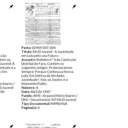
Pasta:
02969.007.004
Título:
MUD Juvenil - A Juventude
ssão
em Luta pelo seu Futuro
ntém os
Assunto:
Boletim n.º 4 da Comissão
Juvenil; À
Distrital de Faro. Contém os
entude e a
seguintes artigos: Protestaremos
a; Em
Sempre; Porque Continua a Nossa
Luta; Em Defesa da Verdade;
Juventude!; Nós os Jovens e o
o Soares /
Momento Polític.
 Juvenil
Número:
4
NSA
Data:
Abril de 1947
Fundo:
AMS - Arquivo Mário Soares /
DMJ - Documentos 50º MUD Juvenil
Tipo Documental:
IMPRENSA
Página(s):
4