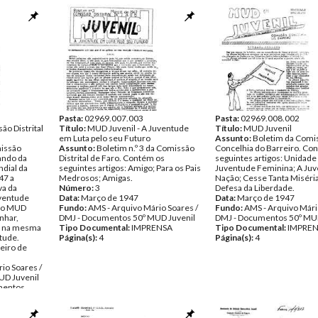
Pasta:
02969.007.003
Pasta:
02969.008.002
ão Distrital
Título:
MUD Juvenil - A Juventude
Título:
MUD Juvenil
em Luta pelo seu Futuro
Assunto:
Boletim da Comi
missão
Assunto:
Boletim n.º 3 da Comissão
Concelhia do Barreiro. Co
mando da
Distrital de Faro. Contém os
seguintes artigos: Unidade 
dial da
seguintes artigos: Amigo; Para os Pais
Juventude Feminina; A Juv
47 a
Medrosos; Amigas.
Nação; Cesse Tanta Miséri
va da
Número:
3
Defesa da Liberdade.
ventude
Data:
Março de 1947
Data:
Março de 1947
e o MUD
Fundo:
AMS - Arquivo Mário Soares /
Fundo:
AMS - Arquivo Mári
nhar,
DMJ - Documentos 50º MUD Juvenil
DMJ - Documentos 50º MUD
, na mesma
Tipo Documental:
IMPRENSA
Tipo Documental:
IMPRE
tude.
Página(s):
4
Página(s):
4
eiro de
io Soares /
UD Juvenil
entos