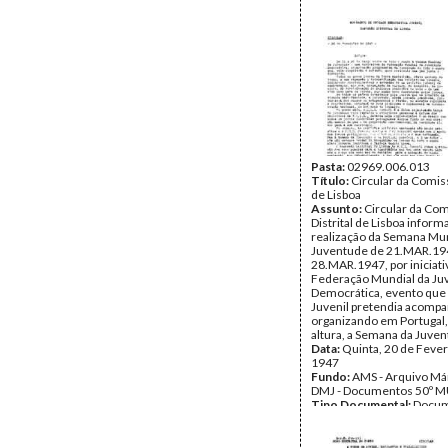
Pasta:
02969.006.013
Título:
Circular da Comiss
de Lisboa
Assunto:
Circular da Co
Distrital de Lisboa infor
realização da Semana Mun
Juventude de 21.MAR.19
28.MAR.1947, por iniciati
Federação Mundial da Ju
Democrática, evento qu
Juvenil pretendia acompa
organizando em Portugal
altura, a Semana da Juven
Data:
Quinta, 20 de Fever
1947
Fundo:
AMS - Arquivo Már
DMJ - Documentos 50º M
Tipo Documental:
Docum
Página(s):
1