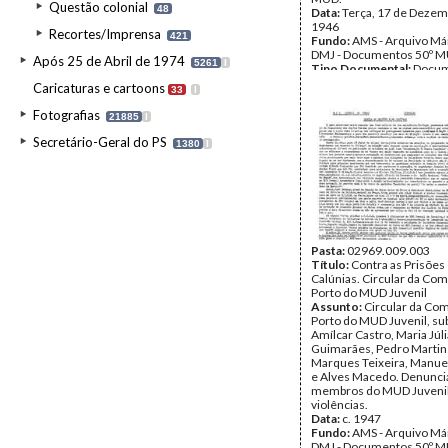
Questão colonial
48
Data:
Terça, 17 de Dezem
1946
Recortes/Imprensa
421
Fundo:
AMS - Arquivo Már
DMJ - Documentos 50º M
Após 25 de Abril de 1974
5261
I
Tipo Documental:
Docum
Página(s):
1
Caricaturas e cartoons
33
I
Fotografias
21885
I
Secretário-Geral do PS
1380
I
Pasta:
02969.009.003
Título:
Contra as Prisões 
Calúnias. Circular da Co
Porto do MUD Juvenil
Assunto:
Circular da Co
Porto do MUD Juvenil, sub
Amílcar Castro, Maria Júli
Guimarães, Pedro Martins
Marques Teixeira, Manue
e Alves Macedo. Denuncia
membros do MUD Juvenil
violências.
Data:
c. 1947
Fundo:
AMS - Arquivo Már
DMJ - Documentos 50º M