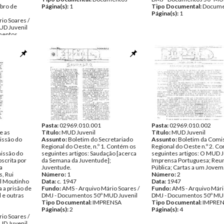
bro de
Página(s):
1
Tipo Documental:
Docume
Página(s):
1
io Soares /
UD Juvenil
entos
Pasta:
02969.010.001
Pasta:
02969.010.002
e as
Título:
MUD Juvenil
Título:
MUD Juvenil
missão do
Assunto:
Boletim do Secretariado
Assunto:
Boletim da Comi
Regional do Oeste, n.º 1. Contém os
Regional do Oeste n.º 2. C
missão do
seguintes artigos: Saudação [acerca
seguintes artigos: O MUD J
scrita por
da Semana da Juventude];
Imprensa Portuguesa; Reu
a
Juventude.
Pública; Cartas a um Jovem
, Rui
Número:
1
Número:
2
l Moutinho
Data:
c. 1947
Data:
1947
 a prisão de
Fundo:
AMS - Arquivo Mário Soares /
Fundo:
AMS - Arquivo Mári
 e outras
DMJ - Documentos 50º MUD Juvenil
DMJ - Documentos 50º MUD
Tipo Documental:
IMPRENSA
Tipo Documental:
IMPRE
Página(s):
2
Página(s):
4
io Soares /
UD Juvenil