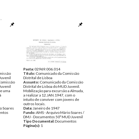
Pasta:
02969.006.014
missão
Título:
Comunicado da Comissão
Juvenil
Distrital de Lisboa
Comissão
Assunto:
Comunicado da Comissão
Juvenil
Distrital de Lisboa do MUD Juvenil.
de uma
Mobilização para excursão a Almada,
à
a realizar a 12.JAN.1947, com o
intuito de conviver com jovens de
outros locais.
o Soares
Data:
Janeiro de 1947
ntos
Fundo:
AMS - Arquivo Mário Soares /
DMJ - Documentos 50º MUD Juvenil
Tipo Documental:
Documentos
Página(s):
1