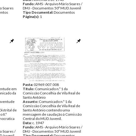
Fundo:
AMS - Arquivo Mário Soares /
o Soares
DMJ - Documentos 50º MUD Juvenil
ntos
Tipo Documental:
Documentos
Página(s):
1
Pasta:
02969.007.008
ventude em
Título:
Comunicado n.º 1 da
unicado da
Comissão Concelhia de Vila Real de
Santo António
Juventude
Assunto:
Comunicado n.º 1 da
Comissão Concelhia de Vila Real de
strital de
Santo António contendo uma
 II.º
mensagem de saudação à Comissão
mocratica
Central do MUD Juvenil.
Data:
c. 1947
Fundo:
AMS - Arquivo Mário Soares /
o Soares /
DMJ - Documentos 50º MUD Juvenil
 Juvenil
Tipo Documental:
Documentos