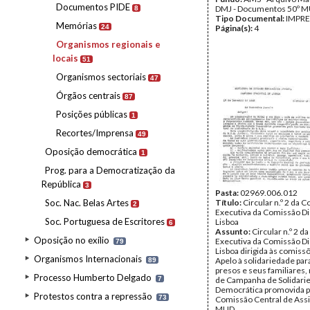
Documentos PIDE
DMJ - Documentos 50º M
8
Tipo Documental:
IMPR
Memórias
24
Página(s):
4
Organismos regionais e
locais
51
Organismos sectoriais
47
Órgãos centrais
87
Posições públicas
1
Recortes/Imprensa
49
Oposição democrática
1
Prog. para a Democratização da
República
3
Pasta:
02969.006.012
Soc. Nac. Belas Artes
Título:
Circular n.º 2 da 
2
Executiva da Comissão Dis
Soc. Portuguesa de Escritores
Lisboa
6
Assunto:
Circular n.º 2 
Oposição no exílio
Executiva da Comissão Dis
79
Lisboa dirigida às comiss
Organismos Internacionais
Apelo à solidariedade pa
89
presos e seus familiares,
Processo Humberto Delgado
7
de Campanha de Solidari
Democrática promovida p
Protestos contra a repressão
73
Comissão Central de Assi
MUD.