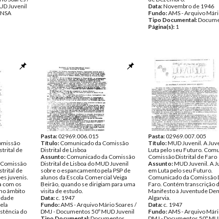
UD Juvenil
Data:
Novembro de 1946
ENSA
Fundo:
AMS - Arquivo Mári
Tipo Documental:
Docume
Página(s):
1
Pasta:
02969.006.015
Pasta:
02969.007.005
Comissão
Título:
Comunicado da Comissão
Título:
MUD Juvenil. A Ju
trital de
Distrital de Lisboa
Luta pelo seu Futuro. Com
Assunto:
Comunicado da Comissão
Comissão Distrital de Faro
da Comissão
Distrital de Lisboa do MUD Juvenil
Assunto:
MUD Juvenil. A 
trital de
sobre o espancamento pela PSP de
em Luta pelo seu Futuro.
ões juvenis.
alunos da Escola Comercial Veiga
Comunicado da Comissão Di
ra com os
Beirão, quando se dirigiam para uma
Faro. Contém transcrição do
 no âmbito
visita de estudo.
Manifesto à Juventude De
edade
Data:
c. 1947
Algarvia.
ela
Fundo:
AMS - Arquivo Mário Soares /
Data:
c. 1947
stência do
DMJ - Documentos 50º MUD Juvenil
Fundo:
AMS - Arquivo Mári
Tipo Documental:
Documentos
DMJ - Documentos 50º MUD