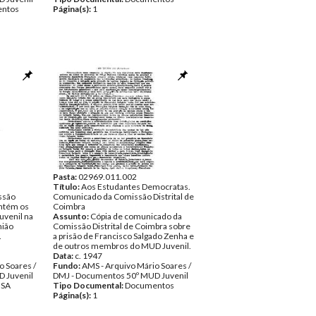
ntos
Página(s):
1
Pasta:
02969.011.002
Título:
Aos Estudantes Democratas.
ssão
Comunicado da Comissão Distrital de
ontém os
Coimbra
uvenil na
Assunto:
Cópia de comunicado da
nião
Comissão Distrital de Coimbra sobre
.
a prisão de Francisco Salgado Zenha e
de outros membros do MUD Juvenil.
Data:
c. 1947
o Soares /
Fundo:
AMS - Arquivo Mário Soares /
 Juvenil
DMJ - Documentos 50º MUD Juvenil
NSA
Tipo Documental:
Documentos
Página(s):
1