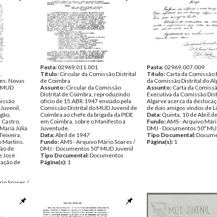
Pasta:
02969.011.001
Pasta:
02969.007.009
,
Título:
Circular da Comissão Distrital
Título:
Carta da Comissão 
es. Novas
de Coimbra
da Comissão Distrital do A
o MUD
Assunto:
Circular da Comissão
Assunto:
Carta da Comiss
Distrital de Coimbra, reproduzindo
Executiva da Comissão Dist
missão
ofício de 15.ABR.1947 enviado pela
Algarve acerca da deslocaç
Juvenil,
Comissão Distrital do MUD Juvenil de
de dois amigos vindos de L
agão,
Coimbra ao chefe da brigada da PIDE
Data:
Quinta, 10 de Abril d
 Castro,
em Coimbra, sobre o Manifesto à
Fundo:
AMS - Arquivo Mári
aria Júlia
Juventude.
DMJ - Documentos 50º MUD
eixeira,
Data:
Abril de 1947
Tipo Documental:
Docume
 Martins.
Fundo:
AMS - Arquivo Mário Soares /
Página(s):
1
são de
DMJ - Documentos 50º MUD Juvenil
e José
Tipo Documental:
Documentos
zação de
Página(s):
1
io Soares /
UD Juvenil
entos