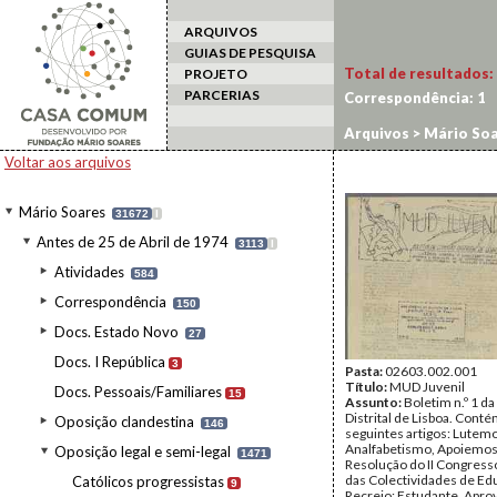
ARQUIVOS
GUIAS DE PESQUISA
Total de resultados:
PROJETO
PARCERIAS
Correspondência:
1
Arquivos
>
Mário Soa
Voltar aos arquivos
Mário Soares
31672
I
Antes de 25 de Abril de 1974
3113
I
Atividades
584
Correspondência
150
Docs. Estado Novo
27
Docs. I República
3
Pasta:
02603.002.001
Título:
MUD Juvenil
Docs. Pessoais/Familiares
15
Assunto:
Boletim n.º 1 d
Distrital de Lisboa. Conté
Oposição clandestina
146
seguintes artigos: Lutemo
Analfabetismo, Apoiemos
Oposição legal e semi-legal
1471
Resolução do II Congress
das Colectividades de Ed
Católicos progressistas
9
Recreio; Estudante, Aprov