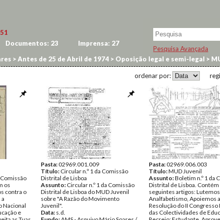
51
Documentos:
23
Imprensa:
27
Pesquisa Avançada
res
>
Antes de 25 de Abril de 1974
>
Oposição legal e semi-legal
>
MU
ordenar por:
reg
Pasta:
02969.001.009
Pasta:
02969.006.003
Título:
Circular n.º 1 da Comissão
Título:
MUD Juvenil
a Comissão
Distrital de Lisboa
Assunto:
Boletim n.º 1 da
m os
Assunto:
Circular n.º 1 da Comissão
Distrital de Lisboa. Contém
s contra o
Distrital de Lisboa do MUD Juvenil
seguintes artigos: Lutemos
 a
sobre "A Razão do Movimento
Analfabetismo, Apoiemos 
o Nacional
Juvenil".
Resolução do II Congresso
ucação e
Data:
s.d.
das Colectividades de Edu
eita as Tuas
Fundo:
AMS - Arquivo Mário Soares /
Recreio; Estudante, Aprove