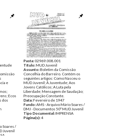
Pasta:
02969.008.001
ventude
Título:
MUD Juvenil
Assunto:
Boletim da Comissão
 Comissão
Concelhia do Barreiro. Contém os
s
seguintes artigos: Como Nasceu o
cia e
MUD Juvenil; À Juventude; Aos
Jovens Católicos; A Luta pela
mos;
Liberdade; Mensagem de Saudação;
vens; Ecos
Preocupação Constante.
s dos
Data:
Fevereiro de 1947
Fundo:
AMS - Arquivo Mário Soares /
m
DMJ - Documentos 50º MUD Juvenil
Tipo Documental:
IMPRENSA
Página(s):
4
o Soares /
 Juvenil
NSA