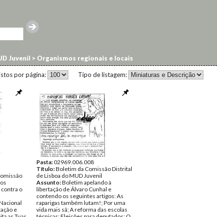
D Juvenil
>
Organismos regionais e locais
istos por página:
Tipo de listagem:
Pasta:
02969.006.008
Título:
Boletim da Comissão Distrital
 Comissão
de Lisboa do MUD Juvenil
 os
Assunto:
Boletim apelando à
 contra o
libertação de Álvaro Cunhal e
a
contendo os seguintes artigos: As
 Nacional
raparigas também lutam!; Por uma
cação e
vida mais sã; A reforma das escolas
ita as Tuas
técnicas; Eleições para deputados; O