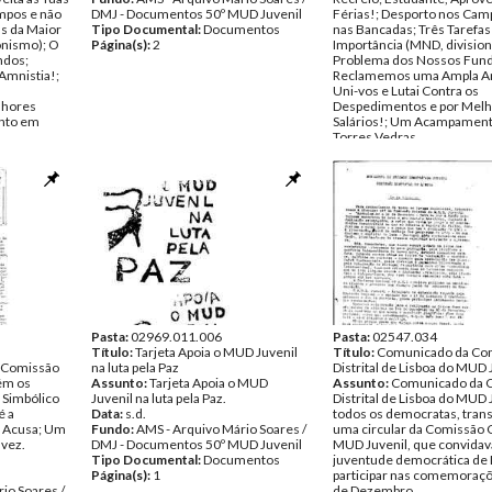
mpos e não
DMJ - Documentos 50º MUD Juvenil
Férias!; Desporto nos Cam
as da Maior
Tipo Documental:
Documentos
nas Bancadas; Três Tarefas
onismo); O
Página(s):
2
Importância (MND, divisio
ndos;
Problema dos Nossos Fund
mnistia!;
Reclamemos uma Ampla Am
Uni-vos e Lutai Contra os
lhores
Despedimentos e por Mel
nto em
Salários!; Um Acampamen
Torres Vedras.
Número:
1
Data:
s.d.
io Soares /
Fundo:
AMS - Arquivo Mári
UD Juvenil
DMJ - Documentos 50º MUD
ENSA
Tipo Documental:
IMPRE
Página(s):
4
Pasta:
02969.011.006
Pasta:
02547.034
Título:
Tarjeta Apoia o MUD Juvenil
Título:
Comunicado da Co
a Comissão
na luta pela Paz
Distrital de Lisboa do MUD 
tém os
Assunto:
Tarjeta Apoia o MUD
Assunto:
Comunicado da 
r Simbólico
Juvenil na luta pela Paz.
Distrital de Lisboa do MUD 
é a
Data:
s.d.
todos os democratas, tra
e Acusa; Um
Fundo:
AMS - Arquivo Mário Soares /
uma circular da Comissão 
lvez.
DMJ - Documentos 50º MUD Juvenil
MUD Juvenil, que convidav
Tipo Documental:
Documentos
juventude democrática de 
Página(s):
1
participar nas comemoraçõ
io Soares /
de Dezembro.