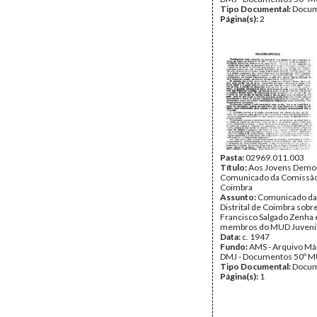
Tipo Documental:
Docum
Página(s):
2
Pasta:
02969.011.003
Título:
Aos Jovens Democ
Comunicado da Comissão 
Coimbra
Assunto:
Comunicado da
Distrital de Coimbra sobre
Francisco Salgado Zenha 
membros do MUD Juvenil
Data:
c. 1947
Fundo:
AMS - Arquivo Már
DMJ - Documentos 50º M
Tipo Documental:
Docum
Página(s):
1