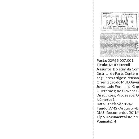
Pasta:
02969.007.001
Título:
MUD Juvenil
Assunto:
Boletim da Com
Distrital de Faro. Contém
seguintes artigos: Pensa
Orientação do MUD Juven
Juventude Feminina; O q
Queremos; Aos Jovens Ca
Directrizes, Processos, O
Número:
1
Data:
Janeiro de 1947
Fundo:
AMS - Arquivo Már
DMJ - Documentos 50º M
Tipo Documental:
IMPR
Página(s):
4