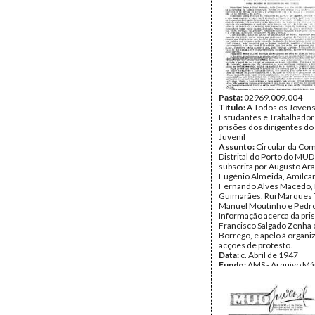
Pasta:
02969.009.004
Título:
A Todos os Jovens
Estudantes e Trabalhador
prisões dos dirigentes d
Juvenil
Assunto:
Circular da Co
Distrital do Porto do MUD 
subscrita por Augusto Ar
Eugénio Almeida, Amílcar
Fernando Alves Macedo, M
Guimarães, Rui Marques T
Manuel Moutinho e Pedro
Informação acerca da pri
Francisco Salgado Zenha 
Borrego, e apelo à organi
acções de protesto.
Data:
c. Abril de 1947
Fundo:
AMS - Arquivo Már
DMJ - Documentos 50º M
Tipo Documental:
Docum
Página(s):
1