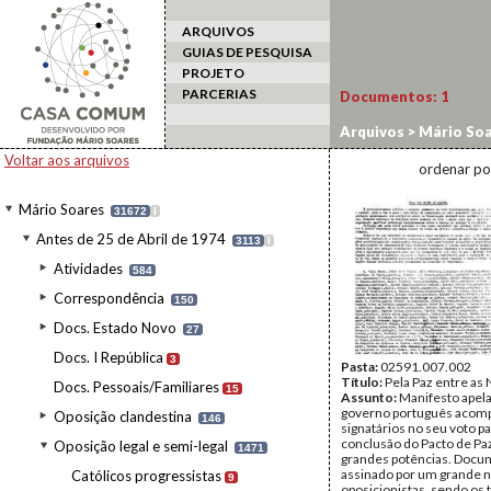
ARQUIVOS
GUIAS DE PESQUISA
PROJETO
PARCERIAS
Documentos:
1
Arquivos
>
Mário Soa
Posições públicas
Voltar aos arquivos
ordenar po
Mário Soares
31672
I
Antes de 25 de Abril de 1974
3113
I
Atividades
584
Correspondência
150
Docs. Estado Novo
27
Docs. I República
3
Pasta:
02591.007.002
Título:
Pela Paz entre as
Docs. Pessoais/Familiares
15
Assunto:
Manifesto apel
governo português acom
Oposição clandestina
146
signatários no seu voto pa
conclusão do Pacto de Paz
Oposição legal e semi-legal
1471
grandes potências. Doc
assinado por um grande 
Católicos progressistas
9
oposicionistas, sendo os 