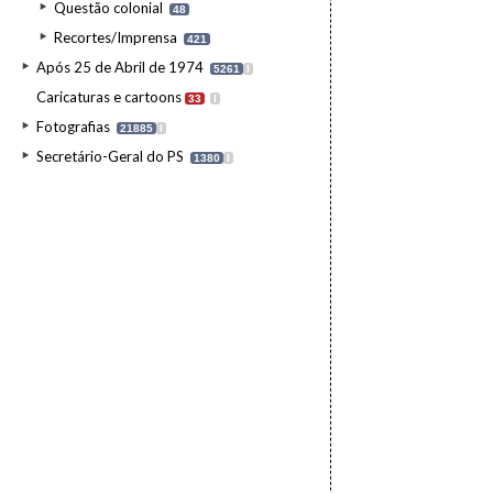
Questão colonial
48
Recortes/Imprensa
421
Após 25 de Abril de 1974
5261
I
Caricaturas e cartoons
33
I
Fotografias
21885
I
Secretário-Geral do PS
1380
I