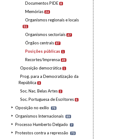
Documentos PIDE
8
Memórias
24
Organismos regionais e locais
51
Organismos sectoriais
47
Órgãos centrais
87
Posições públicas
1
Recortes/Imprensa
49
Oposição democrática
1
Prog. para a Democratização da
República
3
Soc. Nac. Belas Artes
2
Soc. Portuguesa de Escritores
6
Oposição no exílio
79
Organismos Internacionais
89
Processo Humberto Delgado
7
Protestos contra a repressão
73