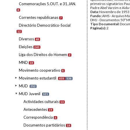
Comemorações 5.OUT. e 31.JAN.
primeiros signatários Pa
Padre Abel Varzim e Aida 
8
Data:
Novembro de 1953
Fundo:
AMS - Arquivo Már
Correntes republicanas
7
DMJ - Documentos 50º M
Tipo Documental:
Docum
Directório Democrático-Social
Página(s):
2
12
Diversos
48
Eleições
240
Liga dos Direitos do Homem
2
MND
18
Movimento cooperativo
6
Movimento estudantil
459
536
MUD
252
MUD Juvenil
321
Actividades culturais
13
Antecedentes
19
Correspondência
4
Documentos partidários
18