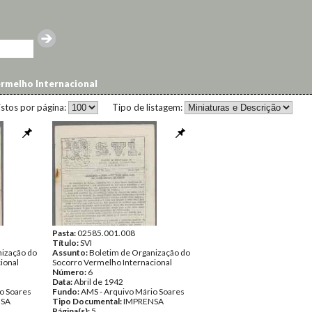
rmelho Internacional
istos por página:
Tipo de listagem:
Pasta:
02585.001.008
Título:
SVI
nização do
Assunto:
Boletim de Organização do
ional
Socorro Vermelho Internacional
Número:
6
Data:
Abril de 1942
o Soares
Fundo:
AMS - Arquivo Mário Soares
NSA
Tipo Documental:
IMPRENSA
Página(s):
5