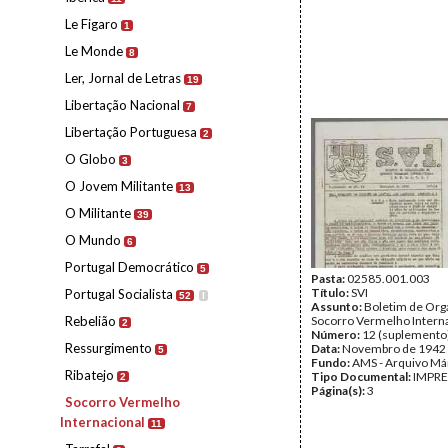
Le Figaro
1
Le Monde
8
Ler, Jornal de Letras
19
Libertação Nacional
7
Libertação Portuguesa
2
O Globo
3
O Jovem Militante
13
O Militante
39
O Mundo
6
Portugal Democrático
5
Pasta:
02585.001.003
Título:
SVI
Portugal Socialista
52
I
Assunto:
Boletim de Org
Rebelião
Socorro Vermelho Intern
2
Número:
12 (suplemento
Ressurgimento
Data:
Novembro de 1942
5
Fundo:
AMS - Arquivo Má
Ribatejo
Tipo Documental:
IMPR
2
Página(s):
3
Socorro Vermelho
Internacional
11