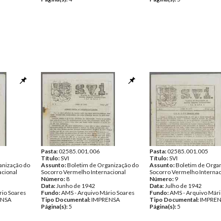
Pasta:
02585.001.006
Pasta:
02585.001.005
Título:
SVI
Título:
SVI
anização do
Assunto:
Boletim de Organização do
Assunto:
Boletim de Orga
acional
Socorro Vermelho Internacional
Socorro Vermelho Internac
Número:
8
Número:
9
Data:
Junho de 1942
Data:
Julho de 1942
rio Soares
Fundo:
AMS - Arquivo Mário Soares
Fundo:
AMS - Arquivo Mári
ENSA
Tipo Documental:
IMPRENSA
Tipo Documental:
IMPRE
Página(s):
5
Página(s):
5