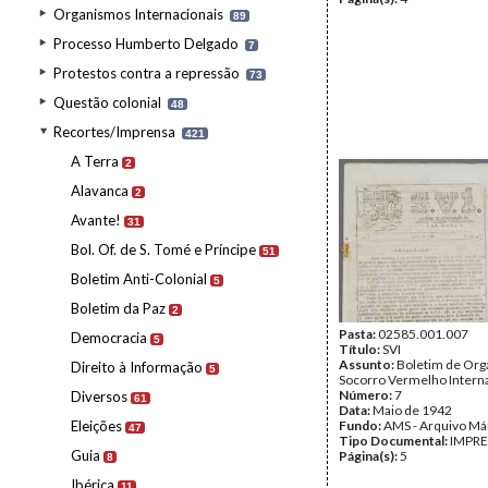
Organismos Internacionais
89
Processo Humberto Delgado
7
Protestos contra a repressão
73
Questão colonial
48
Recortes/Imprensa
421
A Terra
2
Alavanca
2
Avante!
31
Bol. Of. de S. Tomé e Príncipe
51
Boletim Anti-Colonial
5
Boletim da Paz
2
Pasta:
02585.001.007
Democracia
5
Título:
SVI
Assunto:
Boletim de Org
Direito à Informação
5
Socorro Vermelho Intern
Número:
7
Diversos
61
Data:
Maio de 1942
Eleições
Fundo:
AMS - Arquivo Má
47
Tipo Documental:
IMPR
Guia
Página(s):
5
8
Ibérica
11