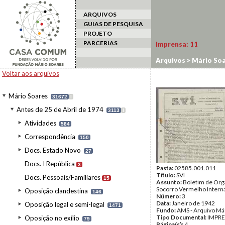
ARQUIVOS
GUIAS DE PESQUISA
PROJETO
PARCERIAS
Imprensa:
11
Arquivos
>
Mário Soa
Voltar aos arquivos
Mário Soares
31672
I
Antes de 25 de Abril de 1974
3113
I
Atividades
584
Correspondência
150
Docs. Estado Novo
27
Docs. I República
3
Pasta:
02585.001.011
Título:
SVI
Docs. Pessoais/Familiares
15
Assunto:
Boletim de Org
Socorro Vermelho Intern
Oposição clandestina
146
Número:
3
Data:
Janeiro de 1942
Oposição legal e semi-legal
1471
Fundo:
AMS - Arquivo Má
Tipo Documental:
IMPR
Oposição no exílio
79
Página(s):
4