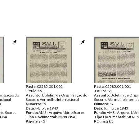
Pasta:
02585.001.002
Pasta:
02585.001.001
Título:
SVI
Título:
SVI
anização do
Assunto:
Boletim de Organização do
Assunto:
Boletim de Orga
acional
Socorro Vermelho Internacional
Socorro Vermelho Internac
)
Número:
15
Número:
16
Data:
Maio de 1943
Data:
Junho de 1943
rio Soares
Fundo:
AMS - Arquivo Mário Soares
Fundo:
AMS - Arquivo Mári
ENSA
Tipo Documental:
IMPRENSA
Tipo Documental:
IMPRE
Página(s):
3
Página(s):
3