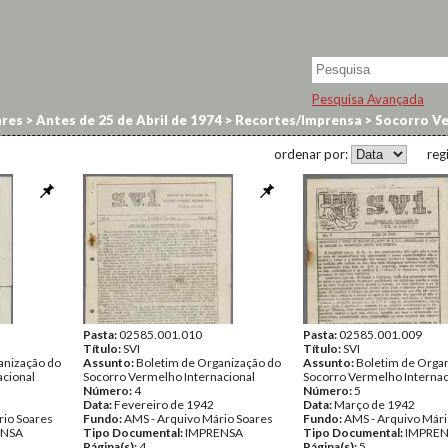
Pesquisa Avançada
res
>
Antes de 25 de Abril de 1974
>
Recortes/Imprensa
>
Socorro Ve
ordenar por:
reg
Pasta:
02585.001.010
Pasta:
02585.001.009
Título:
SVI
Título:
SVI
anização do
Assunto:
Boletim de Organização do
Assunto:
Boletim de Orga
acional
Socorro Vermelho Internacional
Socorro Vermelho Internac
Número:
4
Número:
5
Data:
Fevereiro de 1942
Data:
Março de 1942
rio Soares
Fundo:
AMS - Arquivo Mário Soares
Fundo:
AMS - Arquivo Mári
ENSA
Tipo Documental:
IMPRENSA
Tipo Documental:
IMPRE
Página(s):
4
Página(s):
5