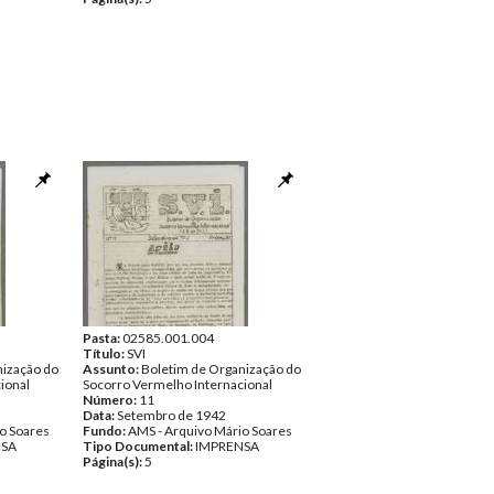
Pasta:
02585.001.004
Título:
SVI
nização do
Assunto:
Boletim de Organização do
ional
Socorro Vermelho Internacional
Número:
11
Data:
Setembro de 1942
o Soares
Fundo:
AMS - Arquivo Mário Soares
NSA
Tipo Documental:
IMPRENSA
Página(s):
5