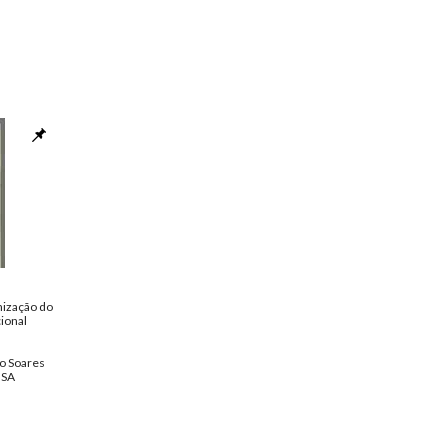
nização do
ional
o Soares
NSA