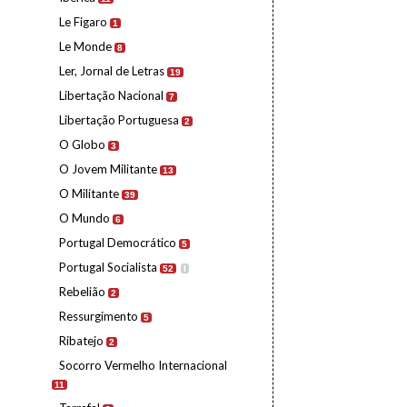
Le Figaro
1
Le Monde
8
Ler, Jornal de Letras
19
Libertação Nacional
7
Libertação Portuguesa
2
O Globo
3
O Jovem Militante
13
O Militante
39
O Mundo
6
Portugal Democrático
5
Portugal Socialista
52
I
Rebelião
2
Ressurgimento
5
Ribatejo
2
Socorro Vermelho Internacional
11