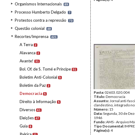
Organismos Internacionais
89
Processo Humberto Delgado
7
Protestos contra a repressão
73
Questão colonial
48
Recortes/Imprensa
421
A Terra
2
Alavanca
2
Avante!
31
Bol. Of. de S. Tomé e Príncipe
51
Boletim Anti-Colonial
5
Boletim da Paz
2
Pasta:
02603.020.004
Democracia
5
Título:
Democracia
Assunto:
Jornal anti-fasc
Direito à Informação
5
clandestino, integrado 
Número:
15
Diversos
61
Data:
Segunda, 30 de De
Eleições
1946
47
Fundo:
AMS - Arquivo Má
Guia
Tipo Documental:
IMPR
8
Página(s):
4
Ibérica
11