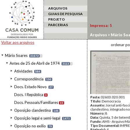
ARQUIVOS
GUIAS DE PESQUISA
PROJETO
PARCERIAS
Imprensa:
5
Arquivos
>
Mário Soa
Voltar aos arquivos
ordenar po
Mário Soares
31672
I
Antes de 25 de Abril de 1974
3113
I
Atividades
584
Correspondência
150
Docs. Estado Novo
27
Docs. I República
3
Pasta:
02603.020.001
Título:
Democracia
Docs. Pessoais/Familiares
15
Assunto:
Jornal anti-fasc
clandestino, integrado 
Oposição clandestina
146
Número:
8
Data:
Quinta, 5 de Setem
Oposição legal e semi-legal
1471
Fundo:
AMS - Arquivo Má
Tipo Documental:
IMPR
Oposição no exílio
79
Página(s):
4