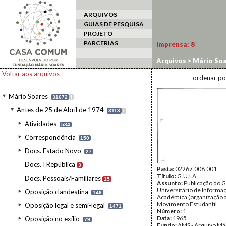
ARQUIVOS
GUIAS DE PESQUISA
PROJETO
PARCERIAS
Imprensa:
8
Arquivos
>
Mário Soa
Voltar aos arquivos
ordenar po
Mário Soares
31672
I
Antes de 25 de Abril de 1974
3113
I
Atividades
584
Correspondência
150
Docs. Estado Novo
27
Docs. I República
3
Pasta:
02267.008.001
Título:
G.U.I.A.
Docs. Pessoais/Familiares
15
Assunto:
Publicação do 
Universitário de Informa
Oposição clandestina
146
Académica (organização a
Movimento Estudantil
Oposição legal e semi-legal
1471
Número:
1
Data:
1965
Oposição no exílio
79
Fundo:
AMS - Arquivo Má