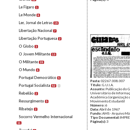
Le Figaro
1
Le Monde
8
Ler, Jornal de Letras
19
Libertação Nacional
7
Libertação Portuguesa
2
O Globo
3
O Jovem Militante
13
O Militante
39
O Mundo
6
Portugal Democrático
5
Pasta:
02267.008.007
Título:
G.U.I.A.
Portugal Socialista
52
I
Assunto:
Publicação do 
Rebelião
Universitário de Informa
2
Académica (organização a
Ressurgimento
Movimento Estudantil
5
Número:
6
Ribatejo
Data:
Abril de 1967
2
Fundo:
AMS - Arquivo Má
Socorro Vermelho Internacional
Tipo Documental:
IMPR
Página(s):
3
11