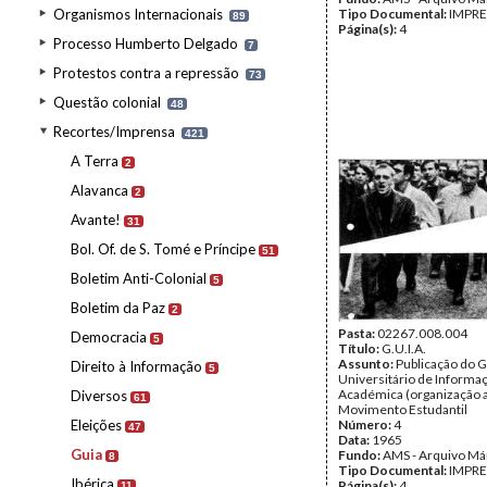
Organismos Internacionais
Tipo Documental:
IMPR
89
Página(s):
4
Processo Humberto Delgado
7
Protestos contra a repressão
73
Questão colonial
48
Recortes/Imprensa
421
A Terra
2
Alavanca
2
Avante!
31
Bol. Of. de S. Tomé e Príncipe
51
Boletim Anti-Colonial
5
Boletim da Paz
2
Pasta:
02267.008.004
Democracia
5
Título:
G.U.I.A.
Assunto:
Publicação do 
Direito à Informação
5
Universitário de Informa
Académica (organização a
Diversos
61
Movimento Estudantil
Eleições
Número:
4
47
Data:
1965
Guia
Fundo:
AMS - Arquivo Má
8
Tipo Documental:
IMPR
Ibérica
Página(s):
4
11