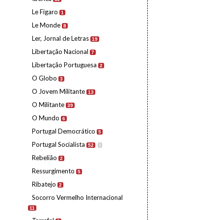
Le Figaro
1
Le Monde
8
Ler, Jornal de Letras
19
Libertação Nacional
7
Libertação Portuguesa
2
O Globo
3
O Jovem Militante
13
O Militante
39
O Mundo
6
Portugal Democrático
5
Portugal Socialista
52
I
Rebelião
2
Ressurgimento
5
Ribatejo
2
Socorro Vermelho Internacional
11