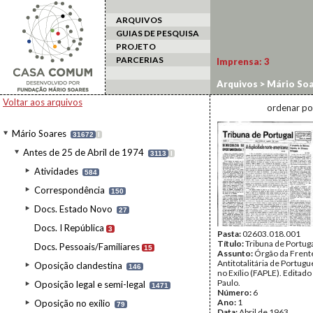
ARQUIVOS
GUIAS DE PESQUISA
PROJETO
PARCERIAS
Imprensa:
3
Arquivos
>
Mário Soa
Voltar aos arquivos
ordenar po
Mário Soares
31672
I
Antes de 25 de Abril de 1974
3113
I
Atividades
584
Correspondência
150
Docs. Estado Novo
27
Docs. I República
3
Pasta:
02603.018.001
Título:
Tribuna de Portug
Docs. Pessoais/Familiares
15
Assunto:
Órgão da Frent
Antitotalitária de Portug
Oposição clandestina
146
no Exílio (FAPLE). Editad
Paulo.
Oposição legal e semi-legal
1471
Número:
6
Ano:
1
Oposição no exílio
79
Data:
Abril de 1963