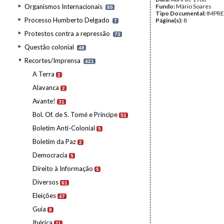
Organismos Internacionais
Fundo:
Mário Soares
89
Tipo Documental:
IMPR
Processo Humberto Delgado
Página(s):
8
7
Protestos contra a repressão
73
Questão colonial
48
Recortes/Imprensa
421
A Terra
2
Alavanca
2
Avante!
31
Bol. Of. de S. Tomé e Príncipe
51
Boletim Anti-Colonial
5
Boletim da Paz
2
Democracia
5
Direito à Informação
5
Diversos
61
Eleições
47
Guia
8
Ibérica
11