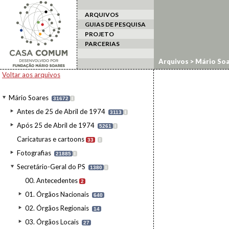
ARQUIVOS
GUIAS DE PESQUISA
PROJETO
PARCERIAS
Arquivos
>
Mário Soa
Voltar aos arquivos
Mário Soares
31672
I
Antes de 25 de Abril de 1974
3113
I
Após 25 de Abril de 1974
5261
I
Caricaturas e cartoons
33
I
Fotografias
21885
I
Secretário-Geral do PS
1380
I
00. Antecedentes
2
01. Órgãos Nacionais
640
02. Órgãos Regionais
14
03. Órgãos Locais
27