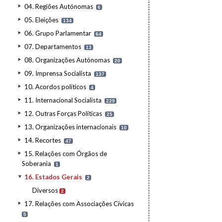
04. Regiões Autónomas
6
05. Eleições
134
06. Grupo Parlamentar
64
07. Departamentos
13
08. Organizações Autónomas
20
09. Imprensa Socialista
137
10. Acordos políticos
4
11. Internacional Socialista
229
12. Outras Forças Políticas
25
13. Organizações internacionais
10
14. Recortes
47
15. Relações com Órgãos de
Soberania
1
16. Estados Gerais
2
Diversos
2
17. Relações com Associações Cívicas
5