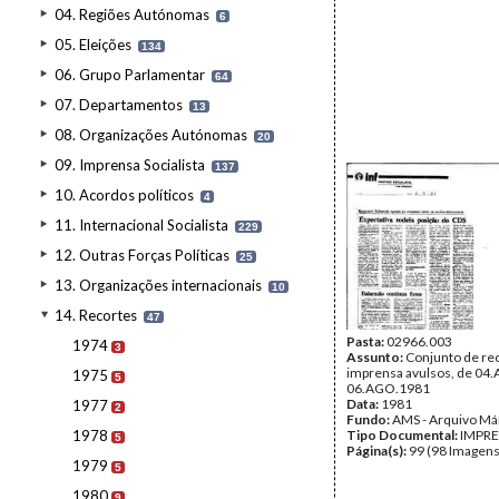
04. Regiões Autónomas
6
05. Eleições
134
06. Grupo Parlamentar
64
07. Departamentos
13
08. Organizações Autónomas
20
09. Imprensa Socialista
137
10. Acordos políticos
4
11. Internacional Socialista
229
12. Outras Forças Políticas
25
13. Organizações internacionais
10
14. Recortes
47
Pasta:
02966.003
1974
3
Assunto:
Conjunto de re
imprensa avulsos, de 04
1975
5
06.AGO.1981
Data:
1981
1977
2
Fundo:
AMS - Arquivo Má
1978
Tipo Documental:
IMPR
5
Página(s):
99 (98 Imagens
1979
5
1980
9