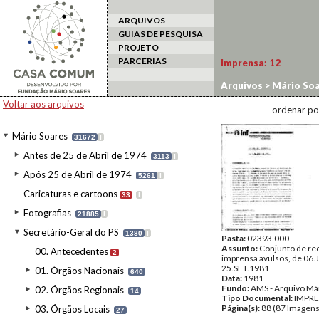
ARQUIVOS
GUIAS DE PESQUISA
PROJETO
PARCERIAS
Imprensa:
12
Arquivos
>
Mário Soa
Voltar aos arquivos
ordenar po
Mário Soares
31672
I
Antes de 25 de Abril de 1974
3113
I
Após 25 de Abril de 1974
5261
I
Caricaturas e cartoons
33
I
Fotografias
21885
I
Secretário-Geral do PS
1380
I
Pasta:
02393.000
Assunto:
Conjunto de re
00. Antecedentes
2
imprensa avulsos, de 06.
25.SET.1981
01. Órgãos Nacionais
640
Data:
1981
Fundo:
AMS - Arquivo Má
02. Órgãos Regionais
14
Tipo Documental:
IMPR
Página(s):
88 (87 Imagens
03. Órgãos Locais
27