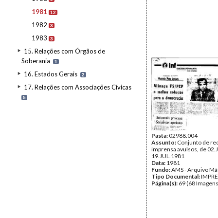
1981
12
1982
3
1983
3
15. Relações com Órgãos de
Soberania
1
16. Estados Gerais
2
17. Relações com Associações Cívicas
5
Pasta:
02988.004
Assunto:
Conjunto de re
imprensa avulsos, de 02.
19.JUL.1981
Data:
1981
Fundo:
AMS - Arquivo Má
Tipo Documental:
IMPR
Página(s):
69 (68 Imagens