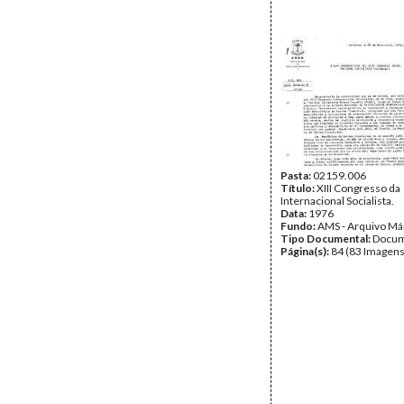
Pasta:
02159.006
Título:
XIII Congresso da
Internacional Socialista.
Data:
1976
Fundo:
AMS - Arquivo Má
Tipo Documental:
Docum
Página(s):
84 (83 Imagens