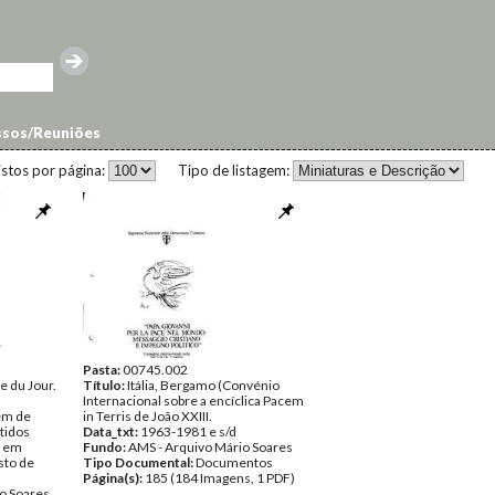
sos/Reuniões
istos por página:
Tipo de listagem:
Pasta:
00745.002
e du Jour.
Título:
Itália, Bergamo (Convénio
Internacional sobre a encíclica Pacem
em de
in Terris de João XXIII.
rtidos
Data_txt:
1963-1981 e s/d
l em
Fundo:
AMS - Arquivo Mário Soares
sto de
Tipo Documental:
Documentos
Página(s):
185 (184 Imagens, 1 PDF)
o Soares