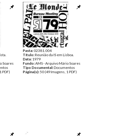
Pasta:
02381.004
ista.
Título:
Reunião da IS em Lisboa.
Data:
1979
o Soares
Fundo:
AMS - Arquivo Mário Soares
ntos
Tipo Documental:
Documentos
1 PDF)
Página(s):
50 (49 Imagens, 1 PDF)