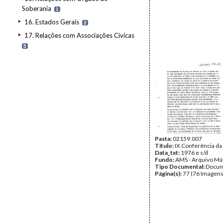
Soberania
1
16. Estados Gerais
2
17. Relações com Associações Cívicas
5
Pasta:
02159.007
Título:
IX Conferência da
Data_txt:
1976 e s/d
Fundo:
AMS - Arquivo Má
Tipo Documental:
Docum
Página(s):
77 (76 Imagens