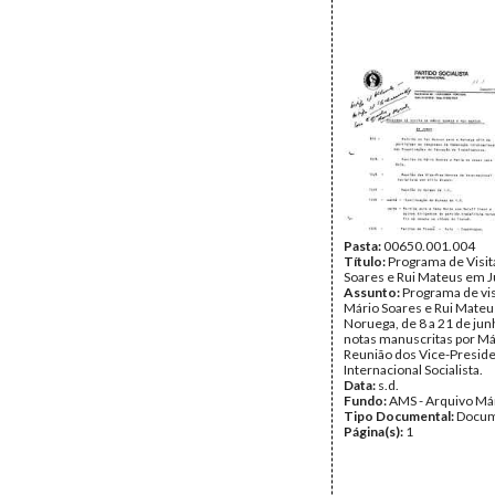
Pasta:
00650.001.004
Título:
Programa de Visit
Soares e Rui Mateus em 
Assunto:
Programa de vis
Mário Soares e Rui Mateu
Noruega, de 8 a 21 de ju
notas manuscritas por Má
Reunião dos Vice-Presid
Internacional Socialista.
Data:
s.d.
Fundo:
AMS - Arquivo Má
Tipo Documental:
Docum
Página(s):
1