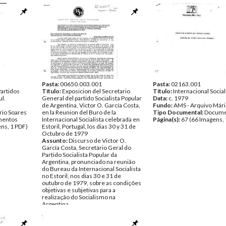
Pasta:
00650.003.001
Pasta:
02163.001
artidos
Título:
Exposicion del Secretario
Título:
Internacional Social
ul.
General del partido Socialista Popular
Data:
c. 1979
de Argentina, Victor O. García Costa,
Fundo:
AMS - Arquivo Mári
rio Soares
en la Reunion del Buro de la
Tipo Documental:
Docume
entos
Internacional Socialista celebrada en
Página(s):
67 (66 Imagens, 
ns, 1 PDF)
Estoril, Portugal, los dias 30 y 31 de
Octubro de 1979
Assunto:
Discurso de Victor O.
García Costa, Secretário Geral do
Partido Socialista Popular da
Argentina, pronunciado na reunião
do Bureau da Internacional Socialista
no Estoril, nos dias 30 e 31 de
outubro de 1979, sobre as condições
objetivas e subjetivas para a
realização do Socialismo na
Argentina.
Data:
1979
Fundo:
AMS - Arquivo Mário Soares
Tipo Documental:
Documentos