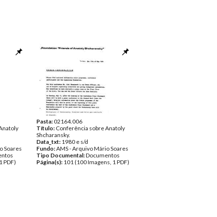
Pasta:
02164.006
Anatoly
Título:
Conferência sobre Anatoly
Shcharansky.
Data_txt:
1980 e s/d
o Soares
Fundo:
AMS - Arquivo Mário Soares
ntos
Tipo Documental:
Documentos
1 PDF)
Página(s):
101 (100 Imagens, 1 PDF)