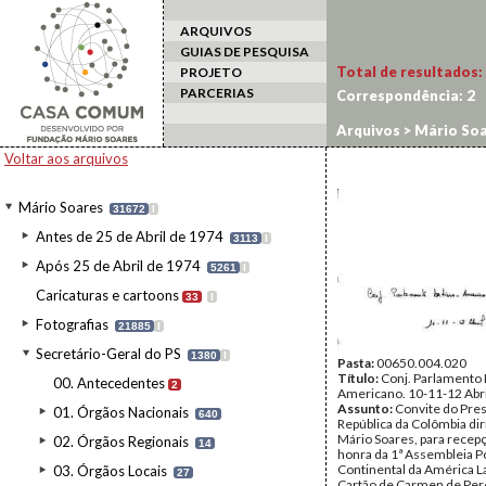
ARQUIVOS
GUIAS DE PESQUISA
Total de resultados:
PROJETO
PARCERIAS
Correspondência:
2
Arquivos
>
Mário Soa
Voltar aos arquivos
Mário Soares
31672
I
Antes de 25 de Abril de 1974
3113
I
Após 25 de Abril de 1974
5261
I
Caricaturas e cartoons
33
I
Fotografias
21885
I
Secretário-Geral do PS
1380
I
Pasta:
00650.004.020
Título:
Conj. Parlamento 
00. Antecedentes
2
Americano. 10-11-12 Abri
Assunto:
Convite do Pre
01. Órgãos Nacionais
640
República da Colômbia dir
Mário Soares, para recep
02. Órgãos Regionais
14
honra da 1ª Assembleia Po
Continental da América La
03. Órgãos Locais
27
Cartão de Carmen de Per