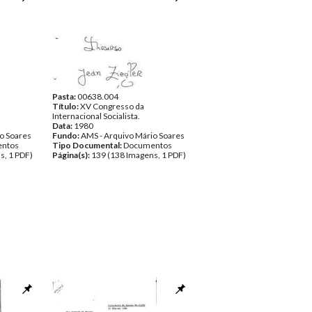
Pasta:
00638.004
Título:
XV Congresso da
Internacional Socialista.
Data:
1980
o Soares
Fundo:
AMS - Arquivo Mário Soares
ntos
Tipo Documental:
Documentos
s, 1 PDF)
Página(s):
139 (138 Imagens, 1 PDF)