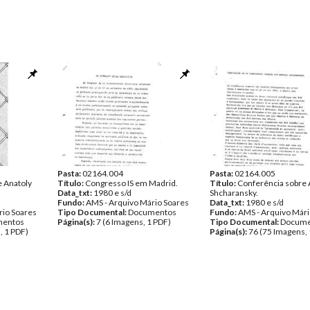
Pasta:
02164.004
Pasta:
02164.005
e Anatoly
Título:
Congresso IS em Madrid.
Título:
Conferência sobre 
Data_txt:
1980 e s/d
Shcharansky.
Fundo:
AMS - Arquivo Mário Soares
Data_txt:
1980 e s/d
rio Soares
Tipo Documental:
Documentos
Fundo:
AMS - Arquivo Mári
entos
Página(s):
7 (6 Imagens, 1 PDF)
Tipo Documental:
Docume
, 1 PDF)
Página(s):
76 (75 Imagens, 