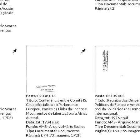
al do
Tipo Documental:
Docume
e Acción
Página(s):
2
dação de
s
rio Soares
entos
Pasta:
02038.013
Pasta:
02106.002
Título:
Conferência entre Comité IS,
Título:
Reunião dos Dirige
Grupo Socialista do Parlamento
Políticos da Europa e Amér
rio Soares
Europeu, Países da Linha da Frente e
prol da Solidariedade Demo
entos
Movimentos de Libertação s/ a África
Internacional.
, 1 PDF)
Austral.
Data_txt:
1976 e s/d
Data_txt:
1984 e s/d
Fundo:
AMS - Arquivo Mári
Fundo:
AMS - Arquivo Mário Soares
Tipo Documental:
Docume
Tipo Documental:
Documentos
Página(s):
160 (159 Imagen
Página(s):
74 (73 Imagens, 1 PDF)