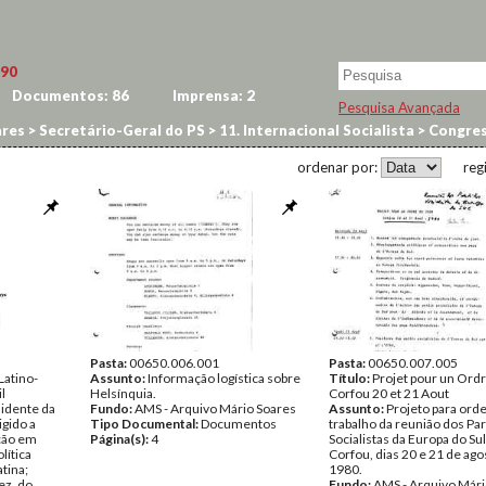
90
Documentos:
86
Imprensa:
2
Pesquisa Avançada
res
>
Secretário-Geral do PS
>
11. Internacional Socialista
>
Congres
ordenar por:
reg
Pasta:
00650.006.001
Pasta:
00650.007.005
Latino-
Assunto:
Informação logística sobre
Título:
Projet pour un Ordr
l
Helsínquia.
Corfou 20 et 21 Aout
sidente da
Fundo:
AMS - Arquivo Mário Soares
Assunto:
Projeto para ord
igido a
Tipo Documental:
Documentos
trabalho da reunião dos Pa
ção em
Página(s):
4
Socialistas da Europa do Su
lítica
Corfou, dias 20 e 21 de ago
tina;
1980.
ez, do
Fundo:
AMS - Arquivo Mári