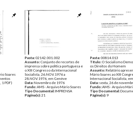
Pasta:
02142.001.002
Pasta:
00814.013
Assunto:
Conjunto de recortes de
Título:
O Socialismo Democ
imprensa sobre política portuguesa e
os Direitos do Homem
o XIII Congresso da Internacional
Assunto:
Relatório aprese
rio Soares
Socialista, 26.NOV.1976 a
Mário Soares ao XIII Congr
entos
28.NOV.1976, em Genève
Internacional Socialista, e
, 1 PDF)
Data:
Novembro de 1976
Data:
sexta, 26 de novemb
Fundo:
AMS - Arquivo Mário Soares
Fundo:
AMS - Arquivo Mári
Tipo Documental:
IMPRENSA
Tipo Documental:
Docume
Página(s):
21
Página(s):
9