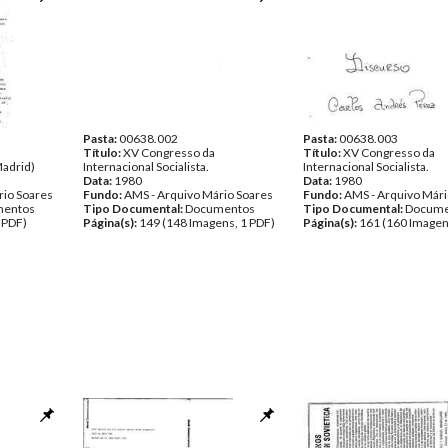
Página(s):
9
Pasta:
00638.002
Pasta:
00638.003
Título:
XV Congresso da
Título:
XV Congresso da
Madrid)
Internacional Socialista.
Internacional Socialista.
Data:
1980
Data:
1980
rio Soares
Fundo:
AMS - Arquivo Mário Soares
Fundo:
AMS - Arquivo Mári
entos
Tipo Documental:
Documentos
Tipo Documental:
Docume
 PDF)
Página(s):
149 (148 Imagens, 1 PDF)
Página(s):
161 (160 Imagen