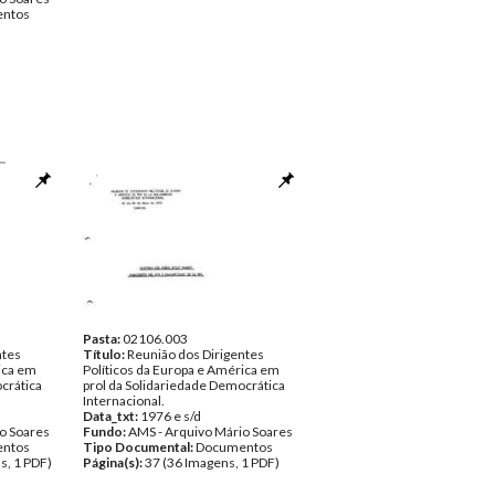
ntos
Pasta:
02106.003
ntes
Título:
Reunião dos Dirigentes
ica em
Políticos da Europa e América em
crática
prol da Solidariedade Democrática
Internacional.
Data_txt:
1976 e s/d
o Soares
Fundo:
AMS - Arquivo Mário Soares
ntos
Tipo Documental:
Documentos
s, 1 PDF)
Página(s):
37 (36 Imagens, 1 PDF)