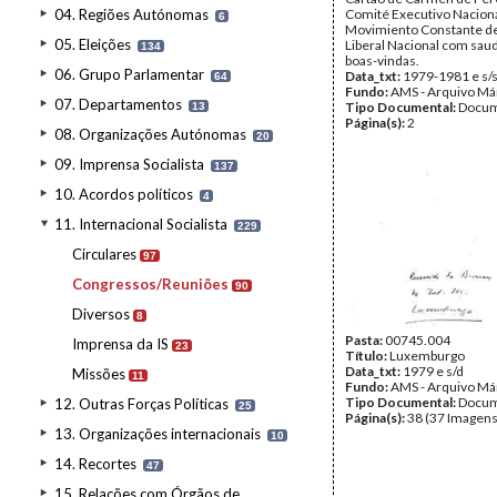
04. Regiões Autónomas
Comité Executivo Nacion
6
Movimiento Constante d
05. Eleições
Liberal Nacional com sau
134
boas-vindas.
06. Grupo Parlamentar
Data_txt:
1979-1981 e s/
64
Fundo:
AMS - Arquivo Má
07. Departamentos
Tipo Documental:
Docum
13
Página(s):
2
08. Organizações Autónomas
20
09. Imprensa Socialista
137
10. Acordos políticos
4
11. Internacional Socialista
229
Circulares
97
Congressos/Reuniões
90
Diversos
8
Pasta:
00745.004
Imprensa da IS
23
Título:
Luxemburgo
Data_txt:
1979 e s/d
Missões
11
Fundo:
AMS - Arquivo Má
Tipo Documental:
Docum
12. Outras Forças Políticas
25
Página(s):
38 (37 Imagens
13. Organizações internacionais
10
14. Recortes
47
15. Relações com Órgãos de