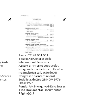
Pasta:
02142.001.001
Título:
XIII Congresso da
ção da
Internacional Socialista
bre
Assunto:
"Informações úteis",
listagem de contactos em Genéve,
no âmbito ta realização do XIII
o Soares
Congresso da Internacional
ntos
Socialista, de 26 a 28.NOV.1976
Data:
1976
Fundo:
AMS - Arquivo Mário Soares
Tipo Documental:
Documentos
Página(s):
2