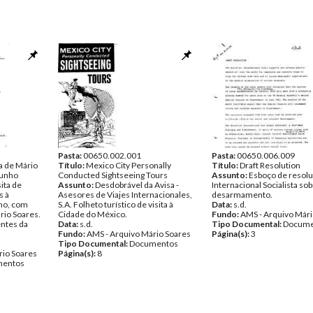
Pasta:
00650.002.001
Pasta:
00650.006.009
a de Mário
Título:
Mexico City Personally
Título:
Draft Resolution
Junho
Conducted Sightseeing Tours
Assunto:
Esboço de resolu
ita de
Assunto:
Desdobrável da Avisa -
Internacional Socialista so
s à
Asesores de Viajes Internacionales,
desarmamento.
nho, com
S.A. Folheto turístico de visita à
Data:
s.d.
rio Soares.
Cidade do México.
Fundo:
AMS - Arquivo Mári
entes da
Data:
s.d.
Tipo Documental:
Docume
Fundo:
AMS - Arquivo Mário Soares
Página(s):
3
Tipo Documental:
Documentos
rio Soares
Página(s):
8
entos