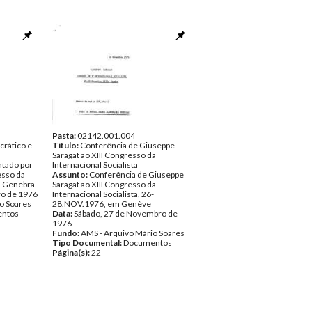
Pasta:
02142.001.004
rático e
Título:
Conferência de Giuseppe
Saragat ao XIII Congresso da
ntado por
Internacional Socialista
esso da
Assunto:
Conferência de Giuseppe
m Genebra.
Saragat ao XIII Congresso da
ro de 1976
Internacional Socialista, 26-
o Soares
28.NOV.1976, em Genève
ntos
Data:
Sábado, 27 de Novembro de
1976
Fundo:
AMS - Arquivo Mário Soares
Tipo Documental:
Documentos
Página(s):
22