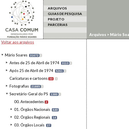
ARQUIVOS
GUIAS DE PESQUISA
PROJETO
PARCERIAS
Arquivos
>
Mário Soa
Voltar aos arquivos
Mário Soares
31672
I
Antes de 25 de Abril de 1974
3113
I
Após 25 de Abril de 1974
5261
I
Caricaturas e cartoons
33
I
Fotografias
21885
I
Secretário-Geral do PS
1380
I
00. Antecedentes
2
01. Órgãos Nacionais
640
02. Órgãos Regionais
14
03. Órgãos Locais
27