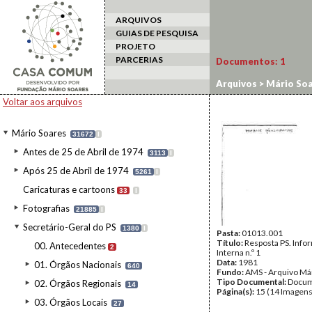
ARQUIVOS
GUIAS DE PESQUISA
PROJETO
PARCERIAS
Documentos:
1
Arquivos
>
Mário Soa
Voltar aos arquivos
Mário Soares
31672
I
Antes de 25 de Abril de 1974
3113
I
Após 25 de Abril de 1974
5261
I
Caricaturas e cartoons
33
I
Fotografias
21885
I
Secretário-Geral do PS
1380
I
Pasta:
01013.001
Título:
Resposta PS. Info
00. Antecedentes
2
Interna n.º 1
Data:
1981
01. Órgãos Nacionais
640
Fundo:
AMS - Arquivo Má
Tipo Documental:
Docum
02. Órgãos Regionais
14
Página(s):
15 (14 Imagens
03. Órgãos Locais
27