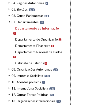
04. Regiões Autónomas
6
05. Eleições
134
06. Grupo Parlamentar
64
07. Departamentos
13
Departamento de Informação
1
Departamento de Organização
1
Departamento Financeiro
1
Departamento Nacional de Dados
1
Gabinete de Estudos
9
08. Organizações Autónomas
20
09. Imprensa Socialista
137
10. Acordos políticos
4
11. Internacional Socialista
229
12. Outras Forças Políticas
25
13. Organizações internacionais
10