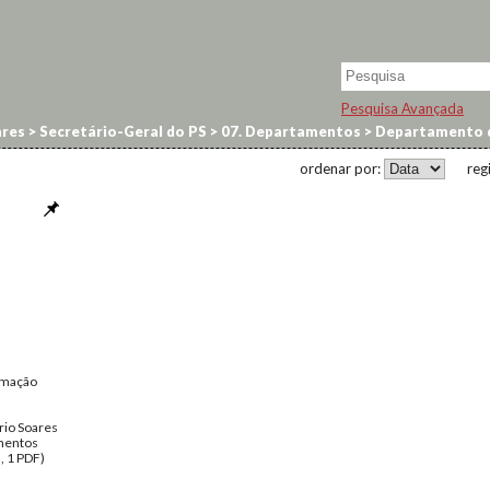
Pesquisa Avançada
res
>
Secretário-Geral do PS
>
07. Departamentos
>
Departamento 
ordenar por:
reg
rmação
rio Soares
entos
, 1 PDF)