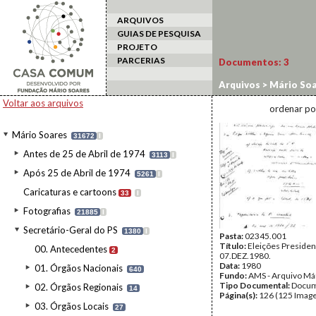
ARQUIVOS
GUIAS DE PESQUISA
PROJETO
PARCERIAS
Documentos:
3
Arquivos
>
Mário Soa
Voltar aos arquivos
ordenar po
Mário Soares
31672
I
Antes de 25 de Abril de 1974
3113
I
Após 25 de Abril de 1974
5261
I
Caricaturas e cartoons
33
I
Fotografias
21885
I
Secretário-Geral do PS
1380
I
Pasta:
02345.001
Título:
Eleições Presiden
00. Antecedentes
2
07.DEZ.1980.
Data:
1980
01. Órgãos Nacionais
640
Fundo:
AMS - Arquivo Má
Tipo Documental:
Docum
02. Órgãos Regionais
14
Página(s):
126 (125 Image
03. Órgãos Locais
27