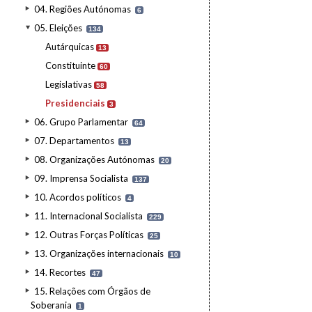
04. Regiões Autónomas
6
05. Eleições
134
Autárquicas
13
Constituinte
60
Legislativas
58
Presidenciais
3
06. Grupo Parlamentar
64
07. Departamentos
13
08. Organizações Autónomas
20
09. Imprensa Socialista
137
10. Acordos políticos
4
11. Internacional Socialista
229
12. Outras Forças Políticas
25
13. Organizações internacionais
10
14. Recortes
47
15. Relações com Órgãos de
Soberania
1