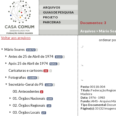
ARQUIVOS
GUIAS DE PESQUISA
PROJETO
PARCERIAS
Documentos:
3
Arquivos
>
Mário Soa
Voltar aos arquivos
ordenar po
Mário Soares
31672
I
Antes de 25 de Abril de 1974
3113
I
Após 25 de Abril de 1974
5261
I
Caricaturas e cartoons
33
I
Fotografias
21885
I
Secretário-Geral do PS
1380
I
Pasta:
00118.004
Título:
Federação Region
00. Antecedentes
2
Madeira
Data:
1976 - 1985
01. Órgãos Nacionais
640
Fundo:
AMS - Arquivo Má
Tipo Documental:
Docum
02. Órgãos Regionais
14
Página(s):
33 (32 Imagens
03. Órgãos Locais
27