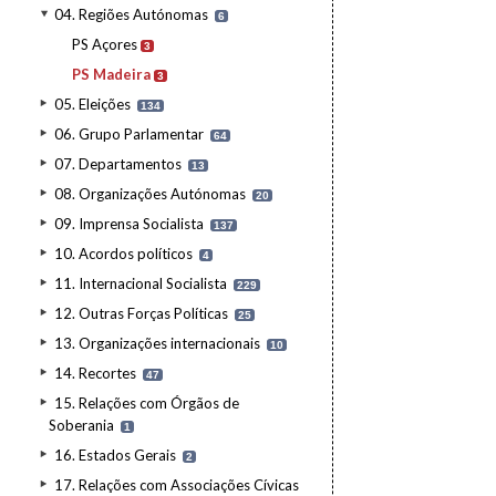
04. Regiões Autónomas
6
PS Açores
3
PS Madeira
3
05. Eleições
134
06. Grupo Parlamentar
64
07. Departamentos
13
08. Organizações Autónomas
20
09. Imprensa Socialista
137
10. Acordos políticos
4
11. Internacional Socialista
229
12. Outras Forças Políticas
25
13. Organizações internacionais
10
14. Recortes
47
15. Relações com Órgãos de
Soberania
1
16. Estados Gerais
2
17. Relações com Associações Cívicas