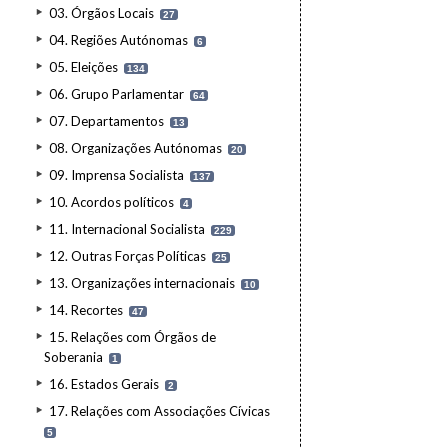
03. Órgãos Locais
27
04. Regiões Autónomas
6
05. Eleições
134
06. Grupo Parlamentar
64
07. Departamentos
13
08. Organizações Autónomas
20
09. Imprensa Socialista
137
10. Acordos políticos
4
11. Internacional Socialista
229
12. Outras Forças Políticas
25
13. Organizações internacionais
10
14. Recortes
47
15. Relações com Órgãos de
Soberania
1
16. Estados Gerais
2
17. Relações com Associações Cívicas
5