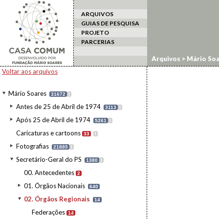
ARQUIVOS
GUIAS DE PESQUISA
PROJETO
PARCERIAS
Arquivos
>
Mário Soa
Voltar aos arquivos
Mário Soares
31672
I
Antes de 25 de Abril de 1974
3113
I
Após 25 de Abril de 1974
5261
I
Caricaturas e cartoons
33
I
Fotografias
21885
I
Secretário-Geral do PS
1380
I
00. Antecedentes
2
01. Órgãos Nacionais
640
02. Órgãos Regionais
14
Federações
14