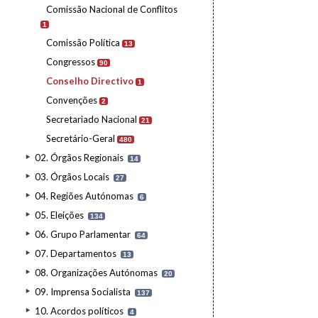
Comissão Nacional de Conflitos
1
Comissão Política
13
Congressos
90
Conselho Directivo
1
Convenções
2
Secretariado Nacional
21
Secretário-Geral
480
02. Órgãos Regionais
14
03. Órgãos Locais
27
04. Regiões Autónomas
6
05. Eleições
134
06. Grupo Parlamentar
64
07. Departamentos
13
08. Organizações Autónomas
20
09. Imprensa Socialista
137
10. Acordos políticos
4