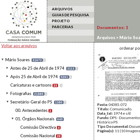
ARQUIVOS
GUIAS DE PESQUISA
PROJETO
PARCERIAS
Documentos:
1
Arquivos
>
Mário Soa
Voltar aos arquivos
ordenar po
Mário Soares
31672
I
Antes de 25 de Abril de 1974
3113
I
Após 25 de Abril de 1974
5261
I
Caricaturas e cartoons
33
I
Fotografias
21885
I
Secretário-Geral do PS
1380
I
Pasta:
04385.072
Título:
Comunicado.
00. Antecedentes
2
Data_txt:
1974 e s/d
Fundo:
DPS - Documentos
01. Órgãos Nacionais
640
Histórico PS
Tipo Documental:
Docum
Comissão Directiva
4
Página(s):
11 (10 Imagens
Comissão Nacional
28