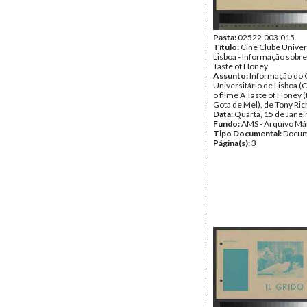
Pasta:
02522.003.015
Título:
Cine Clube Univer
Lisboa - Informação sobre
Taste of Honey
Assunto:
Informação do 
Universitário de Lisboa (
o filme A Taste of Honey 
Gota de Mel), de Tony Ri
Data:
Quarta, 15 de Janei
Fundo:
AMS - Arquivo Má
Tipo Documental:
Docum
Página(s):
3