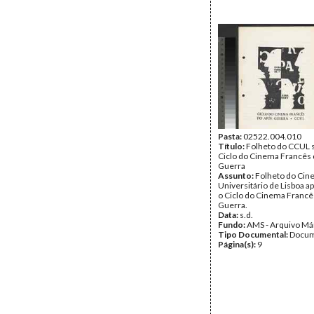
Pasta:
02522.004.010
Título:
Folheto do CCUL 
Ciclo do Cinema Francês 
Guerra
Assunto:
Folheto do Cin
Universitário de Lisboa 
o Ciclo do Cinema Francê
Guerra.
Data:
s.d.
Fundo:
AMS - Arquivo Má
Tipo Documental:
Docum
Página(s):
9