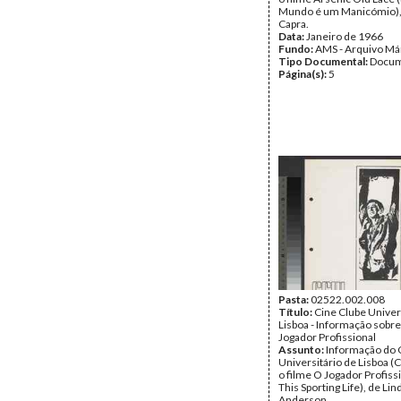
Mundo é um Manicómio),
Capra.
Data:
Janeiro de 1966
Fundo:
AMS - Arquivo Má
Tipo Documental:
Docum
Página(s):
5
Pasta:
02522.002.008
Título:
Cine Clube Univer
Lisboa - Informação sobre
Jogador Profissional
Assunto:
Informação do 
Universitário de Lisboa (
o filme O Jogador Profissi
This Sporting Life), de Lin
Anderson.