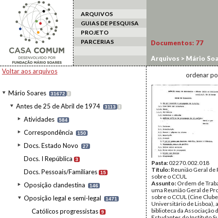
ARQUIVOS
GUIAS DE PESQUISA
PROJETO
PARCERIAS
Documentos:
77
Arquivos
>
Mário Soa
estudantil
>
CCUL
Voltar aos arquivos
ordenar po
Mário Soares
31672
I
Antes de 25 de Abril de 1974
3113
I
Atividades
584
Correspondência
150
Docs. Estado Novo
27
Docs. I República
3
Pasta:
02270.002.018
Título:
Reunião Geral de
Docs. Pessoais/Familiares
15
sobre o CCUL
Assunto:
Ordem de Traba
Oposição clandestina
146
uma Reunião Geral de Pr
sobre o CCUL (Cine Clube
Oposição legal e semi-legal
1471
Universitário de Lisboa), a
biblioteca da Associação 
Católicos progressistas
9
Estudantes do Instituto S