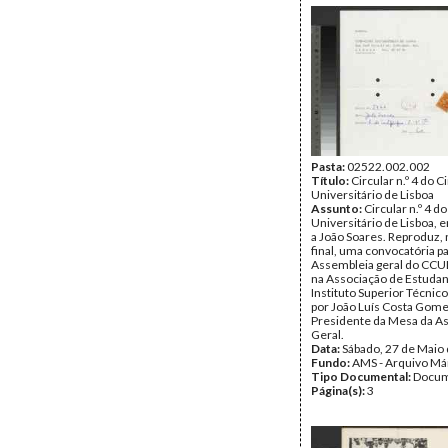
Pasta:
02522.002.002
Título:
Circular n.º 4 do 
Universitário de Lisboa
Assunto:
Circular n.º 4 d
Universitário de Lisboa,
a João Soares. Reproduz, 
final, uma convocatória pa
Assembleia geral do CCUL
na Associação de Estudan
Instituto Superior Técnico
por João Luís Costa Gome
Presidente da Mesa da A
Geral.
Data:
Sábado, 27 de Maio
Fundo:
AMS - Arquivo Má
Tipo Documental:
Docum
Página(s):
3