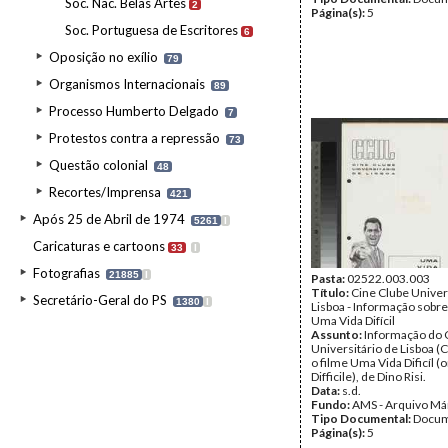
Soc. Nac. Belas Artes
2
Página(s):
5
Soc. Portuguesa de Escritores
6
Oposição no exílio
79
Organismos Internacionais
89
Processo Humberto Delgado
7
Protestos contra a repressão
73
Questão colonial
48
Recortes/Imprensa
421
Após 25 de Abril de 1974
5261
I
Caricaturas e cartoons
33
I
Fotografias
21885
I
Pasta:
02522.003.003
Título:
Cine Clube Univer
Secretário-Geral do PS
1380
I
Lisboa - Informação sobre
Uma Vida Difícil
Assunto:
Informação do 
Universitário de Lisboa (
o filme Uma Vida Dificíl (o
Difficile), de Dino Risi.
Data:
s.d.
Fundo:
AMS - Arquivo Má
Tipo Documental:
Docum
Página(s):
5