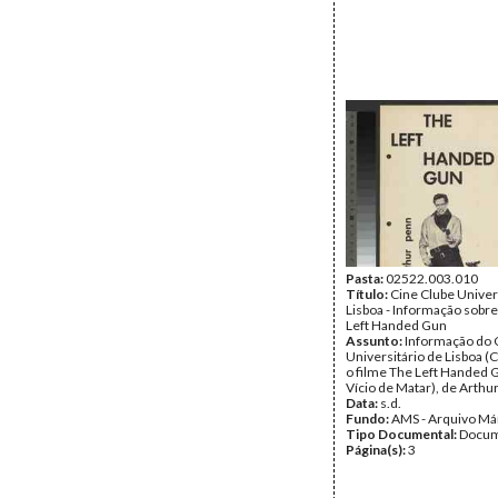
Pasta:
02522.003.010
Título:
Cine Clube Univer
Lisboa - Informação sobre
Left Handed Gun
Assunto:
Informação do 
Universitário de Lisboa (
o filme The Left Handed G
Vício de Matar), de Arthu
Data:
s.d.
Fundo:
AMS - Arquivo Má
Tipo Documental:
Docum
Página(s):
3