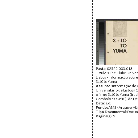
Pasta:
02522.003.013
Título:
Cine Clube Univer
Lisboa - Informação sobre
3:10 to Yuma
Assunto:
Informação do 
Universitário de Lisboa (
o filme 3:10 to Yuma (trad
Comboio das 3:10), de D
Data:
s.d.
Fundo:
AMS - Arquivo Má
Tipo Documental:
Docum
Página(s):
5