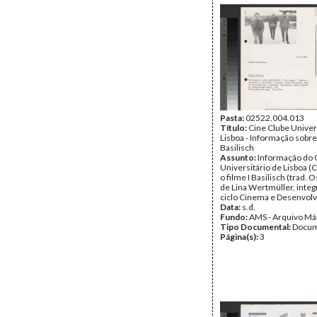
Pasta:
02522.004.013
Título:
Cine Clube Univer
Lisboa - Informação sobre 
Basilisch
Assunto:
Informação do 
Universitário de Lisboa (
o filme I Basilisch (trad. O
de Lina Wertmüller, inte
ciclo Cinema e Desenvol
Data:
s.d.
Fundo:
AMS - Arquivo Má
Tipo Documental:
Docum
Página(s):
3