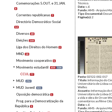
Comemorações 5.OUT. e 31.JAN.
Técnico.
Data:
s.d.
8
Fundo:
AMS - Arquivo Má
Tipo Documental:
Docum
Correntes republicanas
7
Página(s):
2
Directório Democrático-Social
12
Diversos
48
Eleições
240
Liga dos Direitos do Homem
2
MND
18
Movimento cooperativo
6
Movimento estudantil
459
536
CCUL
77
Pasta:
02522.002.017
Título:
Informação do Ci
MUD
252
Universitário de Lisboa 
Welles
MUD Juvenil
321
Assunto:
Informação do 
Oposição democrática
Universitário de Lisboa (
1
a vida e obra de Orson We
Prog. para a Democratização da
comentários ao filme Cit
Data:
s.d.
República
3
Fundo:
AMS - Arquivo Má
Tipo Documental:
Docum