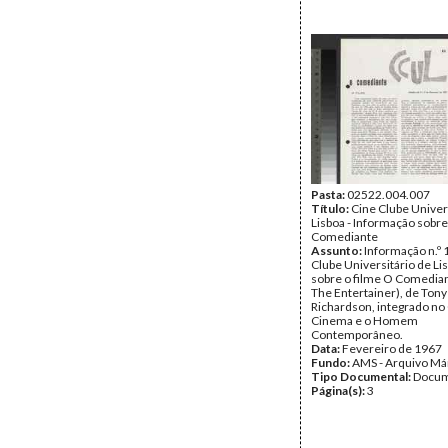
Pasta:
02522.004.007
Título:
Cine Clube Univer
Lisboa - Informação sobre
Comediante
Assunto:
Informação n.º 
Clube Universitário de Li
sobre o filme O Comedian
The Entertainer), de Tony
Richardson, integrado no 
Cinema e o Homem
Contemporâneo.
Data:
Fevereiro de 1967
Fundo:
AMS - Arquivo Má
Tipo Documental:
Docum
Página(s):
3