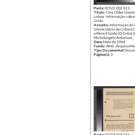
Pasta:
02522.002.011
Título:
Cine Clube Univer
Lisboa - Informação sobre 
Grido
Assunto:
Informação do 
Universitário de Lisboa (
o filme Il Grido (O Grito) 
Michelangelo Antonioni.
Data:
Maio de 1964
Fundo:
AMS - Arquivo Má
Tipo Documental:
Docum
Página(s):
3
Pasta:
02522.002.016