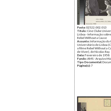
Pasta:
02522.002.013
Título:
Cine Clube Univer
Lisboa - Informação sobre
Rebel Without a Cause
Assunto:
Informação do 
Universitário de Lisboa (
o filme Rebel Without a C
de Viver), de Nicolas Ray.
Data:
Fevereiro de 1958
Fundo:
AMS - Arquivo Má
Tipo Documental:
Docum
Página(s):
7