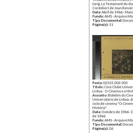
(orig. Le Testament du do
Cordelier) de Jean Renoir
Data:
Abril de 1966 - Mai
Fundo:
AMS - Arquivo Má
Tipo Documental:
Docum
Página(s):
11
Pasta:
02522.002.003
Título:
Cine Clube Univer
Lisboa - O Cinema e a Hist
Assunto:
Boletim do Cin
Universitário de Lisboa, 
ciclo de cinema "O Cinem
História".
Data:
Outubro de 1966 -
de 1966
Fundo:
AMS - Arquivo Má
Tipo Documental:
Docum
Página(s):
26