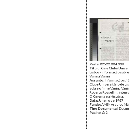
Pasta:
02522.004.009
Título:
Cine Clube Univer
Lisboa - Informação sobre
Vanina Vanini
Assunto:
Informação n.º 
Clube Universitário de Li
sobre o filme Vanina Vani
Roberto Rossellini, integr
O Cinema e a História.
Data:
Janeiro de 1967
Fundo:
AMS - Arquivo Má
Tipo Documental:
Docum
Página(s):
2