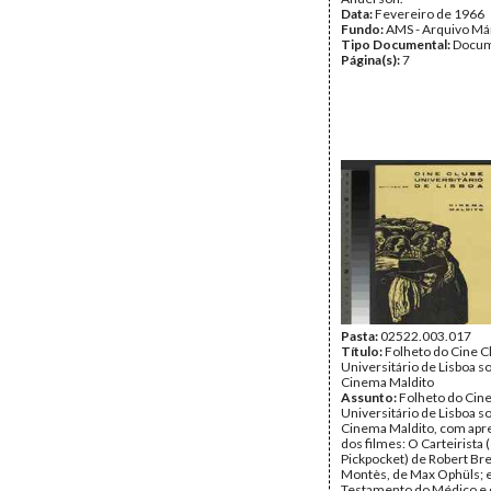
Data:
Fevereiro de 1966
Fundo:
AMS - Arquivo Má
Tipo Documental:
Docum
Página(s):
7
Pasta:
02522.003.017
Título:
Folheto do Cine C
Universitário de Lisboa so
Cinema Maldito
Assunto:
Folheto do Cin
Universitário de Lisboa so
Cinema Maldito, com apr
dos filmes: O Carteirista (
Pickpocket) de Robert Bre
Montès, de Max Ophüls; 
Testamento do Médico e