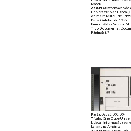
Matou
Assunto:
Informação do 
Universitário de Lisboa (
o filme M Matou, de Fritz 
Data:
Outubro de 1965
Fundo:
AMS - Arquivo Má
Tipo Documental:
Docum
Página(s):
7
Pasta:
02522.002.004
Título:
Cine Clube Univer
Lisboa - Informação sobr
Italiano na América
Assunto:
Informação do 