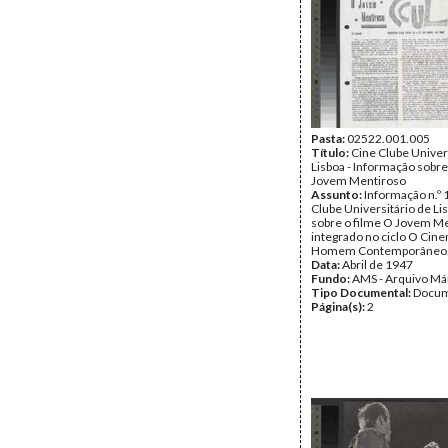
Pasta:
02522.001.005
Título:
Cine Clube Univer
Lisboa - Informação sobre
Jovem Mentiroso
Assunto:
Informação n.º 
Clube Universitário de Li
sobre o filme O Jovem Me
integrado no ciclo O Cine
Homem Contemporâneo
Data:
Abril de 1947
Fundo:
AMS - Arquivo Má
Tipo Documental:
Docum
Página(s):
2