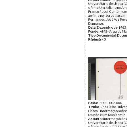
Universitário de Lisboa (
o filme Um Italiano na Am
Franco Rossi. Contém co
ao fime por Jorge Nasci
Fernandes, José Vaz Perei
Diamante.
Data:
Dezembro de 1965
Fundo:
AMS - Arquivo Má
Tipo Documental:
Docum
Página(s):
5
Pasta:
02522.002.006
Título:
Cine Clube Univer
Lisboa - Informação sobre
Mundo é um Manicómio
Assunto:
Informação do 
Universitário de Lisboa (
o filme Arsenic Old Lace (