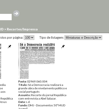
UD
>
Recortes/Imprensa
istos por página:
Tipo de listagem:
Pasta:
02969.060.004
rediu
Título:
Só a Democracia realizará a
 se
grande obra de nivelamento político e
a aos
social português
Assunto:
Recorte do jornal República
 República
com entrevista a Abel Salazar.
 Jesus
Data:
s.d.
Fundo:
DMJ - Documentos 50º MUD
Juvenil