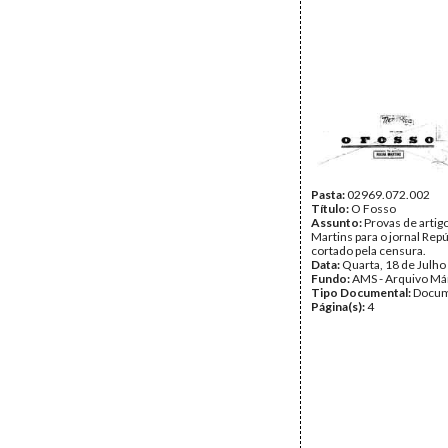
Pasta:
02969.072.002
Título:
O Fosso
Assunto:
Provas de artig
Martins para o jornal Repú
cortado pela censura.
Data:
Quarta, 18 de Julho
Fundo:
AMS - Arquivo Má
Tipo Documental:
Docum
Página(s):
4