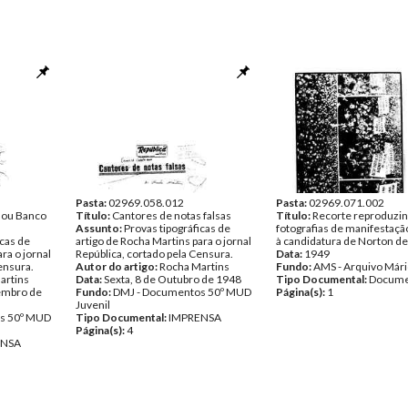
Pasta:
02969.058.012
Pasta:
02969.071.002
 ou Banco
Título:
Cantores de notas falsas
Título:
Recorte reproduzi
Assunto:
Provas tipográficas de
fotografias de manifestaçã
icas de
artigo de Rocha Martins para o jornal
à candidatura de Norton d
ra o jornal
República, cortado pela Censura.
Data:
1949
ensura.
Autor do artigo:
Rocha Martins
Fundo:
AMS - Arquivo Mári
artins
Data:
Sexta, 8 de Outubro de 1948
Tipo Documental:
Docume
embro de
Fundo:
DMJ - Documentos 50º MUD
Página(s):
1
Juvenil
s 50º MUD
Tipo Documental:
IMPRENSA
Página(s):
4
ENSA