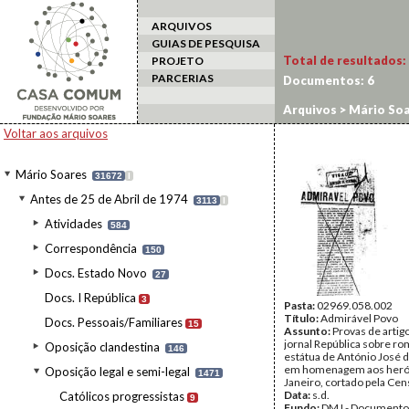
ARQUIVOS
GUIAS DE PESQUISA
Total de resultados:
PROJETO
PARCERIAS
Documentos:
6
Arquivos
>
Mário Soa
Voltar aos arquivos
Mário Soares
31672
I
Antes de 25 de Abril de 1974
3113
I
Atividades
584
Correspondência
150
Docs. Estado Novo
27
Docs. I República
3
Pasta:
02969.058.002
Título:
Admirável Povo
Docs. Pessoais/Familiares
15
Assunto:
Provas de artigo
jornal República sobre r
Oposição clandestina
146
estátua de António José 
em homenagem aos herói
Oposição legal e semi-legal
1471
Janeiro, cortado pela Cen
Data:
s.d.
Católicos progressistas
9
Fundo:
DMJ - Documento