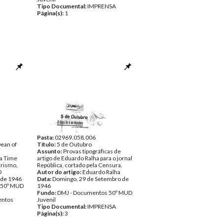
Tipo Documental:
IMPRENSA
Página(s):
1
Pasta:
02969.058.006
Dean of
Título:
5 de Outubro
Assunto:
Provas tipográficas de
ta Time
artigo de Eduardo Ralha para o jornal
arismo,
República, cortado pela Censura.
D
Autor do artigo:
Eduardo Ralha
 de 1946
Data:
Domingo, 29 de Setembro de
 50º MUD
1946
Fundo:
DMJ - Documentos 50º MUD
ntos
Juvenil
Tipo Documental:
IMPRENSA
Página(s):
3