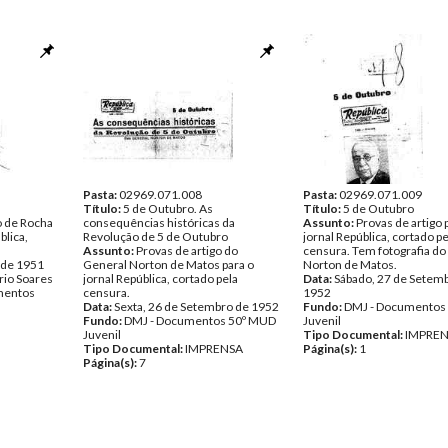
Pasta:
02969.071.008
Pasta:
02969.071.009
Título:
5 de Outubro. As
Título:
5 de Outubro
o de Rocha
consequências históricas da
Assunto:
Provas de artigo 
blica,
Revolução de 5 de Outubro
jornal República, cortado pe
Assunto:
Provas de artigo do
censura. Tem fotografia do
 de 1951
General Norton de Matos para o
Norton de Matos.
rio Soares
jornal República, cortado pela
Data:
Sábado, 27 de Setem
entos
censura.
1952
Data:
Sexta, 26 de Setembro de 1952
Fundo:
DMJ - Documentos
Fundo:
DMJ - Documentos 50º MUD
Juvenil
Juvenil
Tipo Documental:
IMPRE
Tipo Documental:
IMPRENSA
Página(s):
1
Página(s):
7