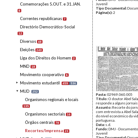
Comemorações 5.OUT. e 31.JAN.
Juvenil
Tipo Documental:
Docum
8
Página(s):
2
Correntes republicanas
7
Directório Democrático-Social
12
Diversos
48
Eleições
240
Liga dos Direitos do Homem
2
MND
18
Movimento cooperativo
6
Movimento estudantil
459
536
MUD
252
Pasta:
02969.060.005
Título:
O doutor Abel Sal
Organismos regionais e locais
responde a alguns jornais
135
Assunto:
Recorte do jorn
com entrevista a Abel Sal
Organismos sectoriais
16
do nível económico da vi
portuguesa.
Órgãos centrais
78
Data:
s.d.
Fundo:
DMJ - Documento
Recortes/Imprensa
23
Juvenil
Tipo Documental:
Docum