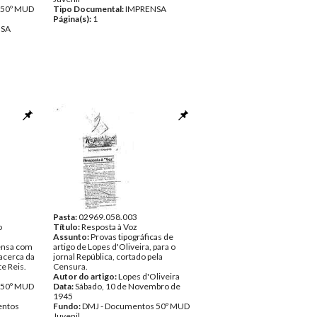
 50º MUD
Tipo Documental:
IMPRENSA
Página(s):
1
NSA
Pasta:
02969.058.003
o
Título:
Resposta à Voz
Assunto:
Provas tipográficas de
ensa com
artigo de Lopes d'Oliveira, para o
acerca da
jornal República, cortado pela
e Reis.
Censura.
Autor do artigo:
Lopes d'Oliveira
 50º MUD
Data:
Sábado, 10 de Novembro de
1945
ntos
Fundo:
DMJ - Documentos 50º MUD
Juvenil