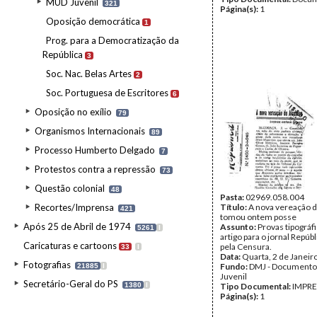
MUD Juvenil
321
Página(s):
1
Oposição democrática
1
Prog. para a Democratização da
República
3
Soc. Nac. Belas Artes
2
Soc. Portuguesa de Escritores
6
Oposição no exílio
79
Organismos Internacionais
89
Processo Humberto Delgado
7
Protestos contra a repressão
73
Questão colonial
48
Pasta:
02969.058.004
Recortes/Imprensa
Título:
A nova vereação d
421
tomou ontem posse
Após 25 de Abril de 1974
Assunto:
Provas tipográf
5261
I
artigo para o jornal Repúb
Caricaturas e cartoons
pela Censura.
33
I
Data:
Quarta, 2 de Janeir
Fotografias
Fundo:
DMJ - Documento
21885
I
Juvenil
Secretário-Geral do PS
1380
I
Tipo Documental:
IMPR
Página(s):
1