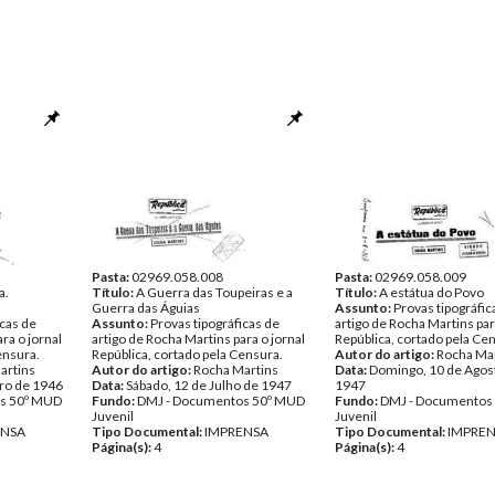
Pasta:
02969.058.008
Pasta:
02969.058.009
a.
Título:
A Guerra das Toupeiras e a
Título:
A estátua do Povo
Guerra das Águias
Assunto:
Provas tipográfic
icas de
Assunto:
Provas tipográficas de
artigo de Rocha Martins par
ra o jornal
artigo de Rocha Martins para o jornal
República, cortado pela Ce
ensura.
República, cortado pela Censura.
Autor do artigo:
Rocha Ma
artins
Autor do artigo:
Rocha Martins
Data:
Domingo, 10 de Agos
ro de 1946
Data:
Sábado, 12 de Julho de 1947
1947
s 50º MUD
Fundo:
DMJ - Documentos 50º MUD
Fundo:
DMJ - Documentos
Juvenil
Juvenil
ENSA
Tipo Documental:
IMPRENSA
Tipo Documental:
IMPRE
Página(s):
4
Página(s):
4