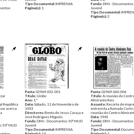
Tipo Documental:
IMPRENSA
Fundo:
DMJ - Documentos
entos
Página(s):
1
Juvenil
Tipo Documental:
IMPRE
Página(s):
2
Pasta:
02969.032.001
Pasta:
02969.060.006
azar
Título:
Globo
Título:
A reunião do Centr
Ano:
1.º
Almirante Reis
al República
Data:
Sábado, 11 de Novembro de
Assunto:
Recorte de impr
azar acerca
1933
entrevista a Ramada Curto 
da
Directores:
Bento de Jesus Caraça e
reunião do Centro Almirant
José Rodrigues Miguéis
Data:
1945
Fundo:
DMJ - Documentos 50º MUD
Fundo:
DMJ - Documentos
s 50º MUD
Juvenil
Juvenil
Tipo Documental:
IMPRENSA
Tipo Documental:
Docume
entos
Página(s):
14
Página(s):
1