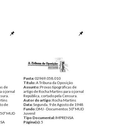
Pasta:
02969.058.010
Título:
A Tribuna da Oposição
as de
Assunto:
Provas tipográficas de
a o jornal
artigo de Rocha Martins para o jornal
nsura.
República, cortado pela Censura.
rtins
Autor do artigo:
Rocha Martins
to de
Data:
Segunda, 9 de Agosto de 1948
Fundo:
DMJ - Documentos 50º MUD
 50º MUD
Juvenil
Tipo Documental:
IMPRENSA
NSA
Página(s):
5