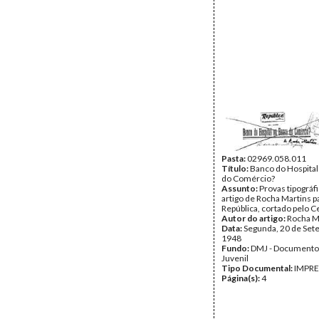
Pasta:
02969.058.011
Título:
Banco do Hospital
do Comércio?
Assunto:
Provas tipográf
artigo de Rocha Martins pa
República, cortado pelo C
Autor do artigo:
Rocha M
Data:
Segunda, 20 de Set
1948
Fundo:
DMJ - Documento
Juvenil
Tipo Documental:
IMPR
Página(s):
4