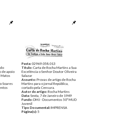
Pasta:
02969.058.013
ndo
Título:
Carta de Rocha Martins a Sua
o de apoio
Excelência o Senhor Doutor Oliveira
e Matos
Salazar
Assunto:
Provas de artigo de Rocha
o Soares
Martins para o jornal República,
ntos
cortado pela Censura.
Autor do artigo:
Rocha Martins
Data:
Sexta, 7 de Janeiro de 1949
Fundo:
DMJ - Documentos 50º MUD
Juvenil
Tipo Documental:
IMPRENSA
Página(s):
5