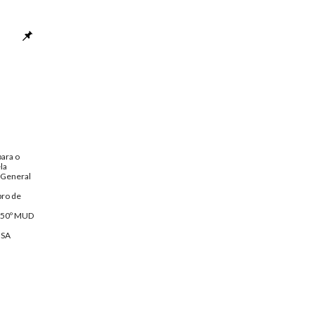
para o
la
 General
bro de
 50º MUD
NSA