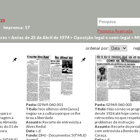
23
Imprensa:
17
Pesquisa Avançada
res
>
Antes de 25 de Abril de 1974
>
Oposição legal e semi-legal
>
M
ordenar por:
reg
Pasta:
02969.060.001
Pasta:
02969.060.003
Título:
Nos últimos vinte [anos]
Título:
Não só não se prog
 para o
negou-se a cultura porque se lhe
desde 1926 até hoje como
omagem à
tirou a liberdade
retrocedeu no que respeit
de Almeida
Assunto:
Recorte de entrevista a
problemas de instrução
s do 31 de
Alves Redol.
Assunto:
Recorte do jornal
sura.
Data:
s.d.
com entrevista a Bento de
Fundo:
DMJ - Documentos 50º MUD
Caraça.
s 50º MUD
Juvenil
Data:
s.d.