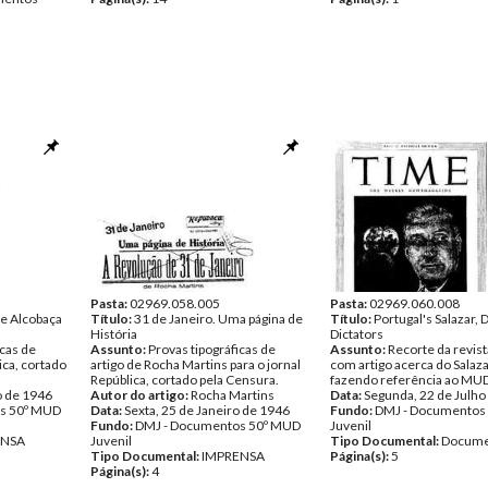
Pasta:
02969.058.005
Pasta:
02969.060.008
e Alcobaça
Título:
31 de Janeiro. Uma página de
Título:
Portugal's Salazar, 
História
Dictators
icas de
Assunto:
Provas tipográficas de
Assunto:
Recorte da revis
lica, cortado
artigo de Rocha Martins para o jornal
com artigo acerca do Salaz
República, cortado pela Censura.
fazendo referência ao MU
o de 1946
Autor do artigo:
Rocha Martins
Data:
Segunda, 22 de Julho
s 50º MUD
Data:
Sexta, 25 de Janeiro de 1946
Fundo:
DMJ - Documentos
Fundo:
DMJ - Documentos 50º MUD
Juvenil
ENSA
Juvenil
Tipo Documental:
Docume
Tipo Documental:
IMPRENSA
Página(s):
5
Página(s):
4